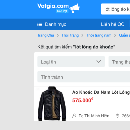
Danh mục
Liên hệ QC
Trang Chủ
Thời trang
Thời trang nam
Quần 
Kết quả tìm kiếm
"lót lông áo khoác"
Áo Khoác Da Nam Lót Lông
₫
575.000
Tạ Thị Minh Hiền
766/