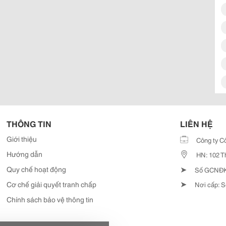
THÔNG TIN
LIÊN HỆ
Giới thiệu
Công ty C
Hướng dẫn
HN: 102 T
➤
Quy chế hoạt động
Số GCNĐKD
➤
Cơ chế giải quyết tranh chấp
Nơi cấp: S
Chính sách bảo vệ thông tin