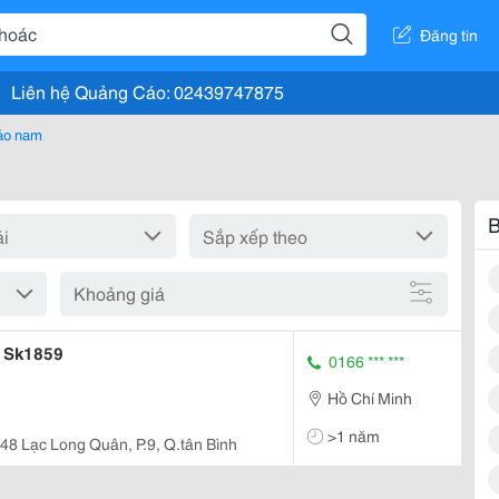
Đăng tin
Liên hệ Quảng Cáo: 02439747875
áo nam
B
Khoảng giá
 Sk1859
0166 *** ***
Hồ Chí Minh
>1 năm
48 Lạc Long Quân, P.9, Q.tân Bình