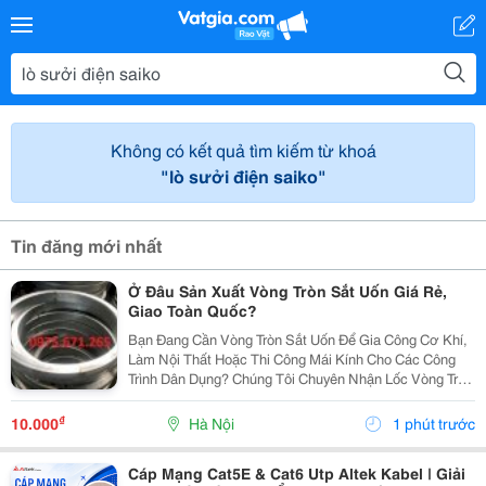
Không có kết quả tìm kiếm từ khoá
"lò sưởi điện saiko"
Tin đăng mới nhất
Ở Đâu Sản Xuất Vòng Tròn Sắt Uốn Giá Rẻ,
Giao Toàn Quốc?
Bạn Đang Cần Vòng Tròn Sắt Uốn Để Gia Công Cơ Khí,
Làm Nội Thất Hoặc Thi Công Mái Kính Cho Các Công
Trình Dân Dụng? Chúng Tôi Chuyên Nhận Lốc Vòng Tròn
Mái Kính Theo Mọi Kích Thước, Đảm Bảo Đúng Yêu
Cầu Và Tính Thẩm Mỹ Cao. Sản Phẩm Được Uốn
₫
10.000
Hà Nội
1 phút trước
Bằng...
Cáp Mạng Cat5E & Cat6 Utp Altek Kabel | Giải