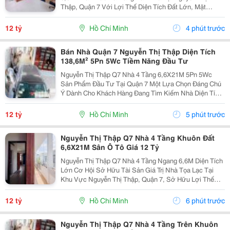
Thập, Quận 7 Với Lợi Thế Diện Tích Đất Lớn, Mặt
Ngang Rộng Và Kết Cấu Hoàn Chỉnh, Phù Hợp Cho
Khách Hàng Đang Tìm Kiếm Tài Sản Có Khả Năng Sử
12 tỷ
Hồ Chí Minh
4 phút trước
Dụng Linh...
Bán Nhà Quận 7 Nguyễn Thị Thập Diện Tích
138,6M² 5Pn 5Wc Tiềm Năng Đầu Tư
Nguyễn Thị Thập Q7 Nhà 4 Tầng 6,6X21M 5Pn 5Wc
Sản Phẩm Đầu Tư Tại Quận 7 Một Lựa Chọn Đáng Chú
Ý Dành Cho Khách Hàng Đang Tìm Kiếm Nhà Diện Tích
Lớn Tại Quận 7, Vừa Đáp Ứng Nhu Cầu Sử Dụng Hiện
Tại Vừa Có Tiềm Năng Khai Thác Trong Tương Lai.
12 tỷ
Hồ Chí Minh
5 phút trước
Căn...
Nguyễn Thị Thập Q7 Nhà 4 Tầng Khuôn Đất
6,6X21M Sân Ô Tô Giá 12 Tỷ
Nguyễn Thị Thập Q7 Nhà 4 Tầng Ngang 6,6M Diện Tích
Lớn Cơ Hội Sở Hữu Tài Sản Giá Trị Nhà Tọa Lạc Tại
Khu Vực Nguyễn Thị Thập, Quận 7, Sở Hữu Lợi Thế
Khuôn Đất Rộng, Mặt Ngang Đẹp, Phù Hợp Cho Khách
Hàng Đang Tìm Kiếm Bất Động Sản Vừa Để Ở Vừa Có
12 tỷ
Hồ Chí Minh
6 phút trước
Khả...
Nguyễn Thị Thập Q7 Nhà 4 Tầng Trên Khuôn