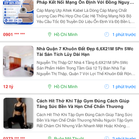
Pháp Kết Nối Mạng Ổn Định Với Đồng Nguyên
Chất 100%
Cáp Mạng Utp Altek Kabel Là Dòng Cáp Mạng Chất
Lượng Cao Phù Hợp Cho Các Hệ Thống Mạng Nội Bộ
Yêu Cầu Tốc Độ Truyền Dữ Liệu Ổn Định Và Độ Bền Lâu
Dài. Sản Phẩm Sử Dụng Ruột Dẫn Đồng Nguyên Chất
100% Kết Hợp 4 Cặp Dây Xoắn Giúp Giảm Nhiễu Xuyên
0901 *** ***
Hồ Chí Minh
1 phút trước
Âm,...
Nhà Quận 7 Khuôn Đất Đẹp 6,6X21M 5Pn 5Wc
Tài Sản Tích Lũy Dài Hạn
Nguyễn Thị Thập Q7 Nhà 4 Tầng 6,6X21M 5Pn 5Wc
Sản Phẩm Hiếm Trong Tầm Giá 12 Tỷ Bán Nhà Tại
Nguyễn Thị Thập, Quận 7 Với Lợi Thế Khuôn Đất Rộng,
Ngang Đẹp, Công Năng Hoàn Chỉnh, Phù Hợp Cho
Khách Hàng Mua Ở Kết Hợp Đầu Tư Hoặc Tìm Kiếm
12 tỷ
Hồ Chí Minh
1 phút trước
Tài Sản Có Khả...
Cách Hít Thở Khi Tập Gym Đúng Cách Giúp
Tăng Sức Bền Và Hạn Chế Chấn Thương
Cách Hít Thở Khi Tập Gym Đúng Cách Giúp Tăng Sức
Bền Và Hạn Chế Chấn Thương Nhiều Người Tập Gym
Rất Chăm Chỉ Nhưng Vẫn Nhanh Mệt Hoặc Không
Nâng Được Mức Tạ Như Mong Muốn. Một Trong
Những Nguyên Nhân Phổ Biến Là Hít Thở Chưa Đúng
0373 *** ***
Buôn Mê Thuột
2 phút trước