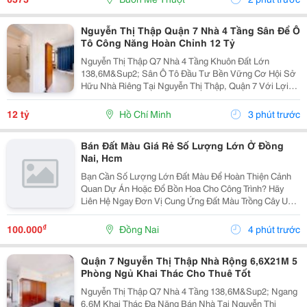
Kỹ Thuật. Trên...
Nguyễn Thị Thập Quận 7 Nhà 4 Tầng Sân Để Ô
Tô Công Năng Hoàn Chỉnh 12 Tỷ
Nguyễn Thị Thập Q7 Nhà 4 Tầng Khuôn Đất Lớn
138,6M&Sup2; Sân Ô Tô Đầu Tư Bền Vững Cơ Hội Sở
Hữu Nhà Riêng Tại Nguyễn Thị Thập, Quận 7 Với Lợi
Thế Diện Tích Lớn, Kết Cấu Nhiều Tầng Và Vị Trí Thuận
Tiện, Phù Hợp Cho Khách Hàng Tìm Kiếm Tài Sản Vừa
12 tỷ
Hồ Chí Minh
3 phút trước
Sử...
Bán Đất Màu Giá Rẻ Số Lượng Lớn Ở Đồng
Nai, Hcm
Bạn Cần Số Lượng Lớn Đất Màu Để Hoàn Thiện Cảnh
Quan Dự Án Hoặc Đổ Bồn Hoa Cho Công Trình? Hãy
Liên Hệ Ngay Đơn Vị Cung Ứng Đất Màu Trồng Cây Uy
Tín Nhất Đồng Nai, Tp. Hcm . Chúng Tôi Tự Hào Là Đối
Tác Của Nhiều Nhà Thầu Lớn Nhờ Mức Giá Cạnh Tranh
₫
100.000
Đồng Nai
4 phút trước
Và...
Quận 7 Nguyễn Thị Thập Nhà Rộng 6,6X21M 5
Phòng Ngủ Khai Thác Cho Thuê Tốt
Nguyễn Thị Thập Q7 Nhà 4 Tầng 138,6M&Sup2; Ngang
6,6M Khai Thác Đa Năng Bán Nhà Tại Nguyễn Thị