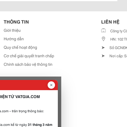
THÔNG TIN
LIÊN HỆ
Giới thiệu
Công ty C
Hướng dẫn
HN: 102 T
➤
Quy chế hoạt động
Số GCNĐKD
➤
Cơ chế giải quyết tranh chấp
Nơi cấp: S
Chính sách bảo vệ thông tin
IỆN TỬ VATGIA.COM
.com – trân trọng thông báo:
gia.com kể từ ngày
31 tháng 3 năm