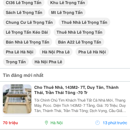
Ct36 Lê Trọng Tấn
Khu Lê Trọng Tấn
Sách Lê Trọng Tấn
Mt Lê Trọng Tấn
Chung Cư Lê Trọng Tấn
Thuê Nhà Lê Trọng Tấn
Lê Trọng Tấn Kéo Dài
Thuê Nhà Lê Trọng Tấn
Bán Nhà Lê Trọng Tấn
Bán A22 Lê Trọng Tấn
Pha Lê Hà Nội
Hà Nội Pha Lê
Pha Lê Hà Nội
Trọng Tấn
Hà Nội Pha Lê
Tin đăng mới nhất
Cho Thuê Nhà, 143M2- 7T, Duy Tân, Thành
Thái, Trần Thái Tông -70 Tr
Tôi Chính Chủ Tìm Khách Thuê Tất Cả Nhà Mới, Thang
Máy, Pccc. Diện Tích 143M2- 7 Tầng, Giá: 70 Triệu; Duy
Tân, Thành Thái, Trần Thái Tông; Dịch Vọng, Cầu Giấy.
+ Liên Hệ Trực Tiếp Chủ Nhà: 0988289962 + Vỉa Hè
Lớn, Mặt Tiền Rộng,Thoáng. + Vị Trí Gần...
70 triệu
Hà Nội
13 phút trước