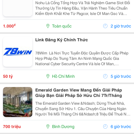
Nohu Là Cổng Tổng Hợp Và Trải Nghiệm Game Slot Đổi
Thưởng Uy Tín Hàng Đầu, Vận Hành Theo Tiêu Chuẩn
Kiểm Định Khắt Khe Từ Pagcor, Isle Of Man Gsc Và
Curacao Egaming. Tích Hợp Chứng Nhận Bảo Mật
Geotrust Giao Thức Ssl 256-Bit, Trang Web
₫
1.000
Toàn quốc
2 giờ trước
Gamenohu.lol...
Link Đăng Ký Chính Thức
78Wim ⁠ Là Nơi Trực Tuyến Độc Quyền Được Cấp Phép
Hợp Pháp Do Trung Tâm An Ninh Mạng Quốc Gia
National Cyber Security Centre Và Isle Of Man,
Cagayan,Và Pagcor Cấp Phép. Những Giấy Phép Khẳng
Định Sân Chơi Này An Toàn Và Minh Bạch Thu Hút Hơn
50 tỷ
Hồ Chí Minh
5 giờ trước
10 Triệu...
Emerald Garden View Mang Đến Giải Pháp
Giúp Bạn Giải Pháp Sở Hửu Chỉ 7Tr/Tháng
The Emerald Garden View &Ndash; Dừng Thuê Nhà,
Chuyển Sang Sở Hữu 1. Câu Chuyện Của Hàng Ngàn
Người Trẻ Mỗi Tháng Chi 6&Ndash;8 Triệu Để Thuê Nhà
Nhưng Tài Sản Vẫn Là Con Số 0. Emerald Garden View
Mang Đến Giải Pháp Giúp Bạn Chuyển Tiền Thuê Nhà...
700 triệu
Bình Dương
6 giờ trước