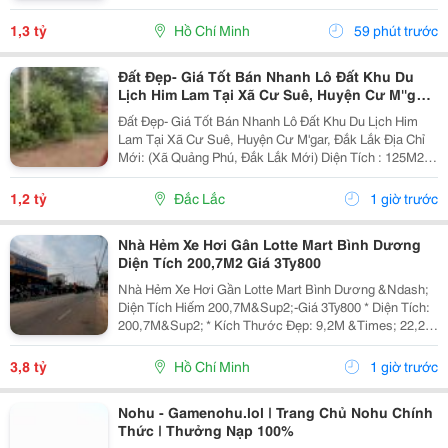
Lớn, Xe Cộ Qua Lại Đông Đúc. * Thích Hợp Xây Nhà
Phố, Văn Phòng, Cửa Hàng, Showroom Hoặc Đầu...
1,3 tỷ
Hồ Chí Minh
59 phút trước
Đất Đẹp- Giá Tốt Bán Nhanh Lô Đất Khu Du
Lịch Him Lam Tại Xã Cư Suê, Huyện Cư M''gar,
Đắk Lắk
Đất Đẹp- Giá Tốt Bán Nhanh Lô Đất Khu Du Lịch Him
Lam Tại Xã Cư Suê, Huyện Cư M'gar, Đắk Lắk Địa Chỉ
Mới: (Xã Quảng Phú, Đắk Lắk Mới) Diện Tích : 125M2,
75M2 Thổ Cư. Nở Hậu Giá Bán: 1,2 Tỷ(Có Thương
Lượng) - Vị Trí Đẹp Giao Thông Thuận Lợi, Đất...
1,2 tỷ
Đắc Lắc
1 giờ trước
Nhà Hẻm Xe Hơi Gân Lotte Mart Bình Dương
Diện Tích 200,7M2 Giá 3Ty800
Nhà Hẻm Xe Hơi Gần Lotte Mart Bình Dương &Ndash;
Diện Tích Hiếm 200,7M&Sup2;-Giá 3Ty800 * Diện Tích:
200,7M&Sup2; * Kích Thước Đẹp: 9,2M &Times; 22,2M
* Nhà Cấp 4 Gồm 3 Phòng Ngủ, 1 Wc * Hẻm Xe Hơi
Rộng, Ô Tô Vào Tận Nhà * Hướng Đông Nam, Đất...
3,8 tỷ
Hồ Chí Minh
1 giờ trước
Nohu - Gamenohu.lol | Trang Chủ Nohu Chính
Thức | Thưởng Nạp 100%