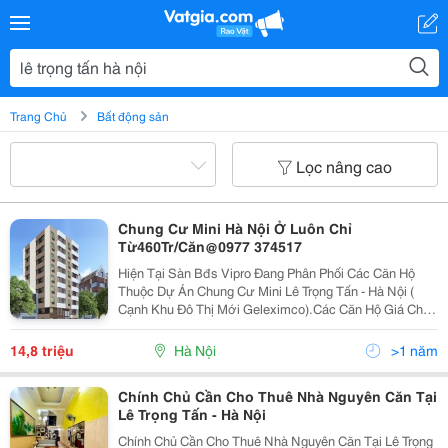
Trang Chủ
Bất động sản
Lọc nâng cao
Chung Cư Mini Hà Nội Ở Luôn Chỉ
Từ460Tr/Căn@0977 374517
Hiện Tại Sàn Bđs Vipro Đang Phân Phối Các Căn Hộ
Thuộc Dự Án Chung Cư Mini Lê Trọng Tấn - Hà Nội (
Cạnh Khu Đô Thị Mới Geleximco).Các Căn Hộ Giá Chỉ
14.8Tr/M2.( Giá Cố Định,Không Thêm Bất Kỳ Một Khoản
Phí Nào Khác) . Số Tầng Cao: 9 Tầng, Mỗi Tầng
14,8 triệu
Hà Nội
>1 năm
Chính Chủ Cần Cho Thuê Nhà Nguyên Căn Tại
Lê Trọng Tấn - Hà Nội
Chính Chủ Cần Cho Thuê Nhà Nguyên Căn Tại Lê Trọng