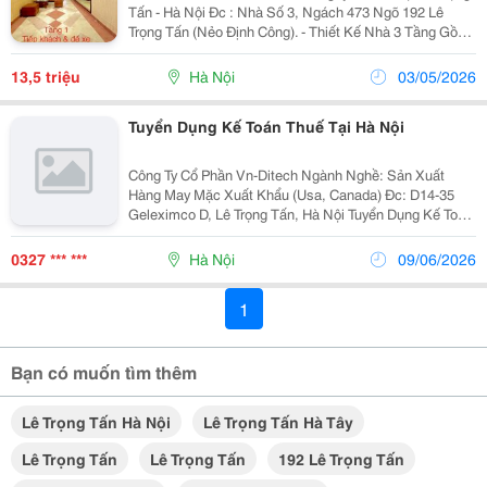
Tấn - Hà Nội Đc : Nhà Số 3, Ngách 473 Ngõ 192 Lê
Trọng Tấn (Nẻo Định Công). - Thiết Kế Nhà 3 Tầng Gồm:
4 Pn Điều Hoà, 2 Wc Nóng Lạnh, 1 Tủ Lạnh To Gia Đình.
- Nhà Rộng Rãi Thoáng Mát, Phòng Nào...
13,5 triệu
Hà Nội
03/05/2026
Tuyển Dụng Kế Toán Thuế Tại Hà Nội
Công Ty Cổ Phần Vn-Ditech Ngành Nghề: Sản Xuất
Hàng May Mặc Xuất Khẩu (Usa, Canada) Đc: D14-35
Geleximco D, Lê Trọng Tấn, Hà Nội Tuyển Dụng Kế Toán
Thuế : 01 Kế Toán Tổng Hợp : 01 Mô Tả Công Việc : -
Phụ Trách Hạch Toán Tổng Hợp Trên Phần Mềm Fast...
0327 *** ***
Hà Nội
09/06/2026
1
Bạn có muốn tìm thêm
Lê Trọng Tấn Hà Nội
Lê Trọng Tấn Hà Tây
Lê Trọng Tấn
Lê Trọng Tấn
192 Lê Trọng Tấn