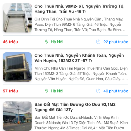
Cho Thuê Nhà, 99M2- 6T, Nguyễn Trường Tộ,
Hàng Than, Trấn Vũ -46 Tr
Gia Đình Tôi Cho Thuê Nhà Nguyên Căn , Thang Máy,
Pccc. Diện Tích 99M2- 6 Tầng, Giá: 46 Triệu; Nguyễn
Trường Tộ, Hàng Than, Trấn Vũ; Trúc Bạch, Ba Đình. +
Liên Hệ Trực Tiếp Chủ Nhà: 0942854881 + Vỉa Hè Lớn,
Mặt Tiền Rộng,Thoáng. + Vị Trí Gần Ngay...
46 triệu
Hà Nội
22 phút trước
Cho Thuê Nhà, Nguyễn Khánh Toàn, Nguyễn
Văn Huyên, 152M2X 3T -57 Tr
Mình Chủ Nhà Cần Tìm Người Thuê Nhà Căn Góc. Diện
Tích 152M2- 3 Tầng, Giá: 57 Triệu; Nguyễn Khánh Toàn,
Nguyễn Văn Huyên; Nghĩa Đô, Quan Hoa, Cầu Giấy. +
Liên Hệ Trực Tiếp Chủ Nhà: 0946507497 + Vỉa Hè Lớn,
Mặt Tiền Rộng,Thoáng. + Vị Trí Gần Ngay Ngã...
57 triệu
Hà Nội
40 phút trước
Bán Đất Mặt Tiền Đường Gò Dưa 93,1M2
Ngang 4M Giá 13Ty
Bán Đất Mặt Tiền Gò Dưa &Ndash; Vị Trí Đẹp Kinh
Doanh &Ndash; Giá 13 Tỷ Diện Tích: 93,1M&Sup2; Kích
Thước: Ngang 4M &Times; Dài 23,4 * Mặt Tiền Đường