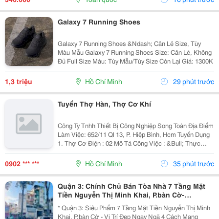
Galaxy 7 Running Shoes
Galaxy 7 Running Shoes &Ndash; Cân Lẻ Size, Tùy
Màu Mẫu Galaxy 7 Running Shoes Size: Cân Lẻ, Không
Đủ Full Size Màu: Tùy Mẫu/Tùy Size Còn Lại Giá: 1300K
1,3 triệu
Hồ Chí Minh
29 phút trước
Tuyển Thợ Hàn, Thợ Cơ Khí
Công Ty Tnhh Thiết Bị Công Nghiệp Song Toàn Địa Điểm
Làm Việc: 652/11 Ql 13, P. Hiệp Bình, Hcm Tuyển Dụng
1. Thợ Cơ Điện : 02 Mô Tả Công Việc : &Bull; Thực
Hiện Các Công Việc Lắp Đặt Điện Cho Hệ Thống Lò Sấy,
Máy Khuấy Và Các Sản Phẩm Có...
0902 *** ***
Hồ Chí Minh
35 phút trước
Quận 3: Chính Chủ Bán Tòa Nhà 7 Tầng Mặt
Tiền Nguyễn Thị Minh Khai, P.bàn Cờ-
4M*20M- Vị Trí Vip Ngay Góc Cmt8- Khu Vực
* Quận 3: Siêu Phẩm 7 Tầng Mặt Tiền Nguyễn Thị Minh
Kd Đa Ngành- Khai Thác
Khai, P.bàn Cờ - Vị Trí Đẹp Ngay Ngã 4 Cách Mạng