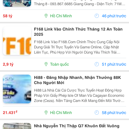
Tháng 8 - 093.867.6685 Giang Giang - Diện Tích: 71M2 -
Ngang 3,8M * 20M. - Kết Cấu: 1 Trệt - 1 Lửng - 4 Lầu -
Sân Thượng - Đã Chừa Sẵn Ô Thiết Kế...
58 tỷ
Hồ Chí Minh
46 phút trước
F168 Link Vào Chính Thức Tháng 12 An Toàn
2025
F168 Link Vào F168.Com Chính Thức Cung Cấp Nội
Dung Giải Trí Trực Tuyến Và Game Online, Cập Nhật
Liên Tục, Phù Hợp Với Người Dùng Yêu Thích Trải
Nghiệm Số Hiện Đại. Webiste: Https://F168.Law/ Địa
Chỉ: 88 Nguyễn Khoái, Lĩnh Nam, Hoàng Mai, Hà Nội,...
2,9 tỷ
Toàn quốc
51 phút trước
Hi88 - Đăng Nhập Nhanh, Nhận Thưởng 88K
Cho Người Mới
Hi88 Là Nhà Cái Cá Cược Trực Tuyến Hoạt Động Hợp
Pháp Với Giấy Phép Isle Of Man Và Cagayan Economic
Zone (Ceza). Nền Tảng Cam Kết Mang Đến Môi Trường
Giải Trí Minh Bạch, Bảo Mật Cao Và Đáng Tin Cậy Cho
Người Chơi Tại Việt Nam Và Châu Á. #Hi88...
₫
21.431
Hồ Chí Minh
58 phút trước
Nhà Nguyễn Thị Thập Q7 Khuôn Đất Vuông