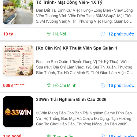
Tô Tránh- Mặt Công Viên- 1X Tỷ
Bán Đất Tái Định Cư Việt Hưng - Long Biên - View Công
Viên Thoáng Vĩnh Viễn Diện Tích: 60M&Sup2; Mặt Tiền:
3.8M (Vuông Vắn) Vị Trí: Phường Việt Hưng, Quận Long
Biên - Khu Vực Hạ Tầng Đồng Bộ, Giao Thông Kết Nối
Hoàn Hảo. Vị Trí &Amp; Tiện Ích...
10 tỷ
Hà Nội
12 phút trước
[Ko Cần Kn] Kỹ Thuật Viên Spa Quận 1
Passion Spa Quận 1 Tuyển Dụng Vị Trí: Kỹ Thuật Viên
Spa (Nữ) Địa Chỉ Làm Việc: 19D Bùi Thị Xuân, Phường
Bến Thành, Tp. Hồ Chí Minh ⏰ Thời Gian Làm Việc Ca
1: 10:00 - 22:00 Ca 2: 12:00 - 00:00 Nghỉ 04
Ngày/Tháng. Mô Tả Công Việc - Thực...
0383 *** ***
Hồ Chí Minh
16 phút trước
33Win Trải Nghiệm Đỉnh Cao 2026
33Win Mang Đến Cho Bạn Trải Nghiệm Game Đỉnh Cao
Với Hệ Thống Bảo Mật Và Cược Đa Dạng. Tận Hưởng
Các Trò Chơi Hấp Dẫn, Thưởng Nóng Lên Đến 288K Khi
Đăng Ký. Tham Gia Ngay Hôm Nay Để Không Bỏ Lỡ Cơ
Hội Thắng Lớn! Website: Https://33Win.party/ ...
₫
340.000
Toàn quốc
16 phút trước