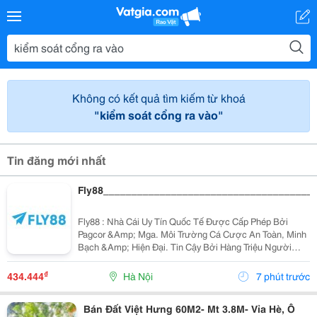
Không có kết quả tìm kiếm từ khoá
"kiểm soát cổng ra vào"
Tin đăng mới nhất
Fly88_____________________________________
Fly88 : Nhà Cái Uy Tín Quốc Tế Được Cấp Phép Bởi
Pagcor &Amp; Mga. Môi Trường Cá Cược An Toàn, Minh
Bạch &Amp; Hiện Đại. Tin Cậy Bởi Hàng Triệu Người
Chơi!
₫
434.444
Hà Nội
7 phút trước
Bán Đất Việt Hưng 60M2- Mt 3.8M- Vỉa Hè, Ô