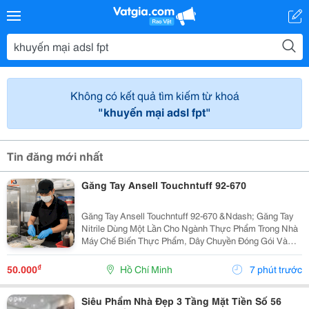
Không có kết quả tìm kiếm từ khoá
"khuyến mại adsl fpt"
Tin đăng mới nhất
Găng Tay Ansell Touchntuff 92-670
Găng Tay Ansell Touchntuff 92-670 &Ndash; Găng Tay
Nitrile Dùng Một Lần Cho Ngành Thực Phẩm Trong Nhà
Máy Chế Biến Thực Phẩm, Dây Chuyền Đóng Gói Và
Khu Vực Yêu Cầu Vệ Sinh Nghiêm Ngặt, Việc Sử Dụng
Găng Tay Nitrile Dùng Một Lần Giúp Hạn Chế Nguy...
₫
50.000
Hồ Chí Minh
7 phút trước
Siêu Phẩm Nhà Đẹp 3 Tầng Mặt Tiền Số 56