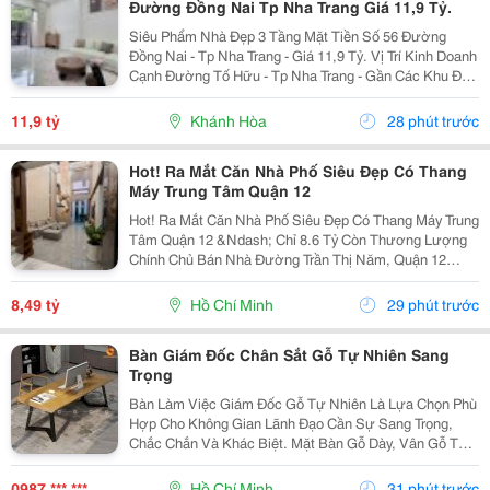
Đường Đồng Nai Tp Nha Trang Giá 11,9 Tỷ.
Siêu Phẩm Nhà Đẹp 3 Tầng Mặt Tiền Số 56 Đường
Đồng Nai - Tp Nha Trang - Giá 11,9 Tỷ. Vị Trí Kinh Doanh
Cạnh Đường Tố Hữu - Tp Nha Trang - Gần Các Khu Đô
Thị. Nhà Mới Đẹp 3 Tầng Mặt Tiền + 1 Mặt Hẻm - Kiến
Trúc Hiện Đại - Đầy Đủ Tiện Nghi. - Nhà Có...
11,9 tỷ
Khánh Hòa
28 phút trước
Hot! Ra Mắt Căn Nhà Phố Siêu Đẹp Có Thang
Máy Trung Tâm Quận 12
Hot! Ra Mắt Căn Nhà Phố Siêu Đẹp Có Thang Máy Trung
Tâm Quận 12 &Ndash; Chỉ 8.6 Tỷ Còn Thương Lượng
Chính Chủ Bán Nhà Đường Trần Thị Năm, Quận 12
&Ndash; Vị Trí Đẹp, Khu Dân Cư Hiện Hữu, Tiện Ích Đầy
Đủ. Diện Tích: 4M &Times; 20M Nhà...
8,49 tỷ
Hồ Chí Minh
29 phút trước
Bàn Giám Đốc Chân Sắt Gỗ Tự Nhiên Sang
Trọng
Bàn Làm Việc Giám Đốc Gỗ Tự Nhiên Là Lựa Chọn Phù
Hợp Cho Không Gian Lãnh Đạo Cần Sự Sang Trọng,
Chắc Chắn Và Khác Biệt. Mặt Bàn Gỗ Dày, Vân Gỗ Tự
Nhiên Đẹp Mắt Kết Hợp Cùng Hệ Chân Sắt Hiện Đại,
Tạo Nên Tổng Thể Vừa Bền Bỉ Vừa Tinh Tế. Mẫu Bàn
0987 *** ***
Hồ Chí Minh
31 phút trước