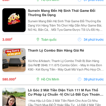
Này...
Sunwin Mang Đến Hệ Sinh Thái Game Đổi
Thưởng Đa Dạng
Sunwin Mang Đến Hệ Sinh Thái Game Đổi Thưởng Đa
Dạng Với Hàng Trăm Trò Chơi Hấp Dẫn Như Game Bài,
Nổ Hũ, Bắn Cá, . Mỗi Tựa Game Được Tối Ưu Đồ Họa
Sắc Nét, Thao Tác Mượt Mà, Tỷ Lệ Trả Thưởng Cạnh
Tranh Cùng Hệ Thống Bảo Mật Hiện Đại.
₫
3.000
Toàn quốc
34 phút trước
Thanh Lý Combo Bán Hàng Giá Rẻ
Xả Kho &Ndash; Thanh Lý Combo Thiết Bị Bán Hàng
Giá Rẻ☎️ 0946.111.675 Combo Gồm: - Máy In Hóa Đơn
K80 - Két Đựng Tiền - Máy Quét Mã Vạch Phù Hợp Cho
Tạp Hóa, Shop, Siêu Thị Mini, Quán Ăn, Cafe... ☎️ Liên
Hệ: 0946.111.675 Kazuko Việt Nam...
₫
580.000
Hồ Chí Minh
39 phút trước
Lô Góc 2 Măt Tiền Diện Tích 111 M Fun Thổ
Cư Pháp Lý Chuẩn -Vị Chí Lô Đất Cực Thoáng
Mát ,Đất Nằm Mặt Đường Chục
--Hoa Hậu Lô Góc 2 Măt Tiền Rành Cho Ace Có Nhu
Cầu Thích Mua Để Ở Hoăc Đầu Tư , Lô Đất 2 Mặt Tiền