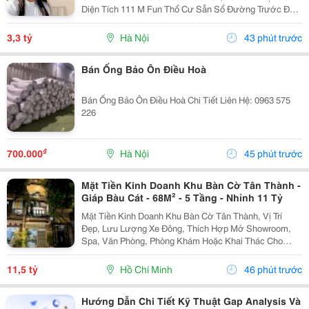
Diện Tích 111 M Fun Thổ Cư Sẫn Sổ Đường Trước Đất
Chuẩn Bị Đang Giải Nhựa Rộng 5,,5 M 2 Ô Tô Tránh
Nhau Vị Trí Đất Sát Trường Học Cấp 1 Thôn Thanh...
3,3 tỷ
Hà Nội
43 phút trước
Bán Ống Bảo Ôn Điều Hoà
Bán Ống Bảo Ôn Điều Hoà Chi Tiết Liên Hệ: 0963 575
226
₫
700.000
Hà Nội
45 phút trước
Mặt Tiền Kinh Doanh Khu Bàn Cờ Tân Thành -
Giáp Bàu Cát - 68M² - 5 Tầng - Nhỉnh 11 Tỷ
Mặt Tiền Kinh Doanh Khu Bàn Cờ Tân Thành, Vị Trí
Đẹp, Lưu Lượng Xe Đông, Thích Hợp Mở Showroom,
Spa, Văn Phòng, Phòng Khám Hoặc Khai Thác Cho
Thuê. Ưu Điểm Nổi Bật: Diện Tích: 68M&Sup2; Kết
Cấu: 4 Tầng + Sân Thượng 6 Phòng Ngủ Khép Kín...
11,5 tỷ
Hồ Chí Minh
46 phút trước
Hướng Dẫn Chi Tiết Kỹ Thuật Gap Analysis Và