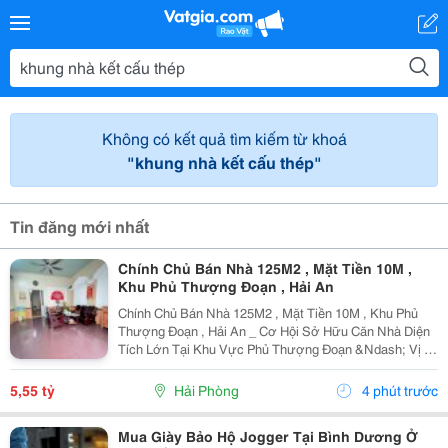
Không có kết quả tìm kiếm từ khoá
"khung nhà kết cấu thép"
Tin đăng mới nhất
Chính Chủ Bán Nhà 125M2 , Mặt Tiền 10M ,
Khu Phủ Thượng Đoạn , Hải An
Chính Chủ Bán Nhà 125M2 , Mặt Tiền 10M , Khu Phủ
Thượng Đoạn , Hải An _ Cơ Hội Sở Hữu Căn Nhà Diện
Tích Lớn Tại Khu Vực Phủ Thượng Đoạn &Ndash; Vị Trí
Đẹp, Ngõ Rộng, Ô Tô Chỉ Cách Nhà Vài Bước Chân.
Phù Hợp An Cư Hoặc Đầu Tư Lâu Dài. * Thông Tin...
5,55 tỷ
Hải Phòng
4 phút trước
Mua Giày Bảo Hộ Jogger Tại Bình Dương Ở