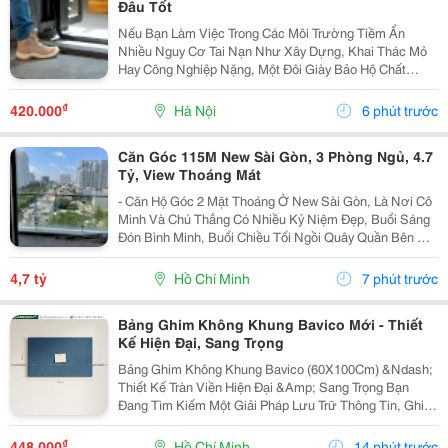
Đâu Tốt
Nếu Bạn Làm Việc Trong Các Môi Trường Tiềm Ẩn
Nhiều Nguy Cơ Tai Nạn Như Xây Dựng, Khai Thác Mỏ
Hay Công Nghiệp Nặng, Một Đôi Giày Bảo Hộ Chất
Lượng Là Trang Bị Không Thể Thiếu Để Bảo Vệ Đôi
Chân. Safety Jogger Là Thương Hiệu Giày Bảo Hộ Nổi
₫
420.000
Hà Nội
6 phút trước
Tiếng Với...
Căn Góc 115M New Sài Gòn, 3 Phòng Ngủ, 4.7
Tỷ, View Thoáng Mát
- Căn Hộ Góc 2 Mặt Thoáng Ở New Sài Gòn, Là Nơi Cô
Minh Và Chú Thắng Có Nhiều Kỷ Niệm Đẹp, Buổi Sáng
Đón Bình Minh, Buổi Chiều Tối Ngồi Quây Quần Bên Gia
Đình. Nay Chuẩn Bị Sang Ở Căn Biệt Thự Nên Đành
Gửi Gắm Căn Hộ Này Lại Với Giá 4.7 Tỷ - Căn Hộ...
4,7 tỷ
Hồ Chí Minh
7 phút trước
Bảng Ghim Không Khung Bavico Mới - Thiết
Kế Hiện Đại, Sang Trọng
Bảng Ghim Không Khung Bavico (60X100Cm) &Ndash;
Thiết Kế Tràn Viền Hiện Đại &Amp; Sang Trọng Bạn
Đang Tìm Kiếm Một Giải Pháp Lưu Trữ Thông Tin, Ghi
Chú Công Việc Vừa Tiện Lợi Vừa Nâng Tầm Thẩm Mỹ
Cho Không Gian Sống Và Làm Việc? Bảng Ghim
₫
448.000
Hồ Chí Minh
14 phút trước