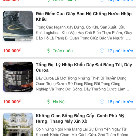
Không...
Đặc Điểm Của Giày Bảo Hộ Chống Nước Nhập
Khẩu
Trong Các Ngành Xây Dựng, Cơ Khí, Sản Xuất, Dầu
Khí, Logistics, Kho Vận Hay Chế Biến Thực Phẩm, Giày
Bảo Hộ Là Trang Bị Quan Trọng Giúp Bảo Vệ Người Lao
Động Trước Những Nguy Cơ Tiềm Ẩn Trong Môi Trường
Làm Việc. Đối Với Những Công Việc Thường Xuyên...
₫
100.000
Toàn quốc
17 phút trước
Tổng Đại Lý Nhập Khẩu Dây Đai Băng Tải, Dây
Curoa
Dây Curoa Là Một Trong Những Thiết Bị Truyền Động
Quan Trọng Được Sử Dụng Rộng Rãi Trong Công
Nghiệp Và Trong Đời Sống. Dây Thường Được Làm
Bằng Cao Su Tổng Hợp Có Nguồn Gốc Từ Dầu Mỏ, Bên
Trong Có Hoặc Không Có Lõi Thép. Dây Curoa Truyền
₫
100.000
Hà Nội
18 phút trước
Động...
Không Gian Sống Đẳng Cấp, Cạnh Phú Mỹ
Hưng, Thang Máy Xin Xò
Có Những Ngôi Nhà Mang Lại Sự Bình Yên Ngay Từ
Khoảnh Khắc Chạm Mở Cánh Cửa. Ghé Thăm Không