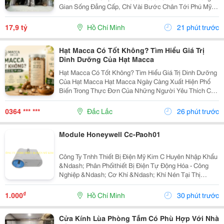
Gian Sống Đẳng Cấp, Chỉ Vài Bước Chân Tới Phú Mỹ
Hưng: - Vị Trí: Kdc Tân Mỹ, Đường Rộng 20M Thông
Thoáng - Diện Tích: 5 &Times; 18M &Bull; 1 Trệt 3 Lầu...
17,9 tỷ
Hồ Chí Minh
21 phút trước
Hạt Macca Có Tốt Không? Tìm Hiểu Giá Trị
Dinh Dưỡng Của Hạt Macca
Hạt Macca Có Tốt Không? Tìm Hiểu Giá Trị Dinh Dưỡng
Của Hạt Macca Hạt Macca Ngày Càng Xuất Hiện Phổ
Biến Trong Thực Đơn Của Những Người Yêu Thích Các
Loại Hạt Dinh Dưỡng. Với Vị Béo Nhẹ, Thơm Bùi Và
Cách Sử Dụng Đơn Giản, Macca Có Thể Trở Thành
0364 *** ***
Đắc Lắc
26 phút trước
Món...
Module Honeywell Cc-Paoh01
Công Ty Tnhh Thiết Bị Điện Mỹ Kim C Huyên Nhập Khẩu
&Ndash; Phân Phốithiết Bị Điện Tự Động Hóa - Công
Nghiệp &Ndash; Cơ Khí &Ndash; Khí Nén Tại Thị
Trường Việt Nam. Những Thương Hiệu Mà Mỹ Kim
Thường Xuyên Phân Phối: Yaskawa &Ndash;
₫
1.000
Hồ Chí Minh
30 phút trước
Panasonic...
Cửa Kính Lùa Phòng Tắm Có Phù Hợp Với Nhà