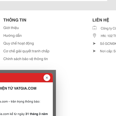
THÔNG TIN
LIÊN HỆ
Giới thiệu
Công ty C
Hướng dẫn
HN: 102 T
➤
Quy chế hoạt động
Số GCNĐKD
➤
Cơ chế giải quyết tranh chấp
Nơi cấp: S
Chính sách bảo vệ thông tin
IỆN TỬ VATGIA.COM
.com – trân trọng thông báo:
gia.com kể từ ngày
31 tháng 3 năm