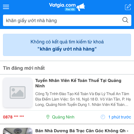
Không có kết quả tìm kiếm từ khoá
"khăn giấy ướt nhà hàng"
Tin đăng mới nhất
Tuyển Nhân Viên Kế Toán Thuế Tại Quảng
Ninh
Công Ty Tnhh Đào Tạo Kế Toán Và Đại Lý Thuế An Tâm
Địa Điểm Làm Việc: Sn 16, Ngõ 18 Đ. Võ Văn Tần, P. Hạ
Long, Quảng Ninh Tuyển Dụng 1. Nhân Viên Kế Toán
Thuế : 05 Mô Tả Công Việc: &Bull; Thực Hiện Các Công
Việc Liên Quan Đến Kế Toán Thuế...
0878 *** ***
Quảng Ninh
1 phút trước
Bán Nhà Dương Bá Trạc Căn Góc Không Qh -