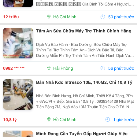
0️⃣9️⃣4️⃣9️⃣.2️⃣6️⃣0️⃣.7️⃣5️⃣0️⃣ Gia Đình Tôi Gồm 4 Người, 2
Vợ Chồng 2 Con Nhỏ, Bé Lớn 9 Tuổi Đã Đi Học Có Ba
Mẹ Đưa Rước, Bé Nhỏ 1 Tuổi. Nhà Thì Chỉ Có 1 Lầu.
12 triệu
Hồ Chí Minh
50 phút trước
Tôi...
Tâm An Sửa Chữa Máy Trợ Thính Chính Hãng
Dịch Vụ Bảo Hành - Bảo Dưỡng, Sửa Chữa Máy Trợ
Thính Tại Trợ Thính Tâm An - Dịch Vụ Bảo Trì, Bảo
Dưỡng Miễn Phí Trợ Thính Tâm An Tiến Hành Dịch Vụ
Bảo Dưỡng, Vệ Sinh Sấy Khô Máy Trợ Thính Định Kì 3
Tháng/1 Lần Đối Với Tất Cả Các Thiêt Bị Trợ...
0982 *** ***
Hải Phòng
56 phút trước
Bán Nhà Kdc Intresco 13E, 140M2, Chỉ 10,8 Tỷ
Nhà Bán Bình Hưng, Hồ Chí Minh, Thiết Kế 4 Tầng, 7Pn
+ 6Wc/Pt + Bếp. Giá Bán 10,8 Tỷ . 0939345129 Nhà Mặt
Tiền Rộng 7M, Ngõ Vào 10M Thuận Tiện Cho Ô Tô. Nội
Thất Bao Gồm Điều Hòa, Tủ Lạnh, Giường, Mang Đến
Không Gian Sống Thoải Mái Và Tiện Nghi....
10,8 tỷ
Hồ Chí Minh
1 giờ trước
Mình Đang Cần Tuyển Gấp Người Giúp Việc