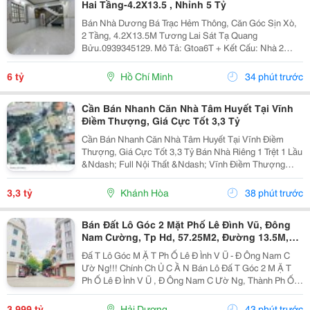
Hai Tầng-4.2X13.5 , Nhỉnh 5 Tỷ
Bán Nhà Dương Bá Trạc Hẻm Thông, Căn Góc Sịn Xò,
2 Tầng, 4.2X13.5M Tương Lai Sát Tạ Quang
Bửu.0939345129. Mô Tả: Gtoa6T + Kết Cấu: Nhà 2
Tầng Btct Kiên Cố, 2 Phòng. + Vị Trí: Ngay Dương Bá
Trạc Thông Tạ Quang Bửu, Âu Dương Lân, Nguyễn Thị
6 tỷ
Hồ Chí Minh
34 phút trước
Tần, Dạ...
Cần Bán Nhanh Căn Nhà Tâm Huyết Tại Vĩnh
Điềm Thượng, Giá Cực Tốt 3,3 Tỷ
Cần Bán Nhanh Căn Nhà Tâm Huyết Tại Vĩnh Điềm
Thượng, Giá Cực Tốt 3,3 Tỷ Bán Nhà Riêng 1 Trệt 1 Lầu
&Ndash; Full Nội Thất &Ndash; Vĩnh Điềm Thượng
&Ndash; Gần 23/10 Vị Trí: Thôn Vĩnh Điềm Thượng,
Cách Đường 23/10 Chỉ 50M Hẻm Thông Thoáng, Kết...
3,3 tỷ
Khánh Hòa
38 phút trước
Bán Đất Lô Góc 2 Mặt Phố Lê Đình Vũ, Đông
Nam Cường, Tp Hd, 57.25M2, Đường 13.5M,
3.X Tỷ
Đấ T Lô Góc M Ặ T Ph Ố Lê Đ Ình V Ũ - Đ Ông Nam C
Ườ Ng!!! Chính Ch Ủ C Ầ N Bán Lô Đấ T Góc 2 M Ặ T
Ph Ố Lê Đ Ình V Ũ , Đ Ông Nam C Ườ Ng, Thành Ph Ố H
Ả I D Ươ Ng - Di Ệ N Tích 57.25M2, H Ướ Ng Tây, Tây B
Ắ C - M Ặ T Ti Ề N C Ự C R Ộ Ng -...
3,999 tỷ
Hải Dương
43 phút trước