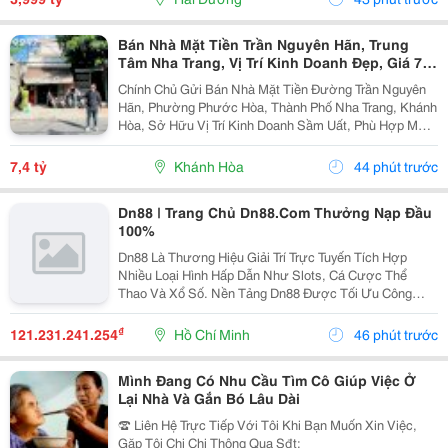
Bán Nhà Mặt Tiền Trần Nguyên Hãn, Trung
Tâm Nha Trang, Vị Trí Kinh Doanh Đẹp, Giá 7,4
Tỷ
Chính Chủ Gửi Bán Nhà Mặt Tiền Đường Trần Nguyên
Hãn, Phường Phước Hòa, Thành Phố Nha Trang, Khánh
Hòa, Sở Hữu Vị Trí Kinh Doanh Sầm Uất, Phù Hợp Mở
Cửa Hàng, Văn Phòng, Showroom Hoặc Đầu Tư Cho
Thuê Lâu Dài. Thông Tin Chi Tiết. - Địa Chỉ: Số...
7,4 tỷ
Khánh Hòa
44 phút trước
Dn88 | Trang Chủ Dn88.Com Thưởng Nạp Đầu
100%
Dn88 Là Thương Hiệu Giải Trí Trực Tuyến Tích Hợp
Nhiều Loại Hình Hấp Dẫn Như Slots, Cá Cược Thể
Thao Và Xổ Số. Nền Tảng Dn88 Được Tối Ưu Công
Nghệ, Bảo Mật Cao, Nạp Rút Nhanh Và Hỗ Trợ Tốt Trên
Pc Lẫn Điện Thoại Di Động. Website:
₫
121.231.241.254
Hồ Chí Minh
46 phút trước
Https://Dn88C.com/...
Mình Đang Có Nhu Cầu Tìm Cô Giúp Việc Ở
Lại Nhà Và Gắn Bó Lâu Dài
☎️ Liên Hệ Trực Tiếp Với Tôi Khi Bạn Muốn Xin Việc,
Gặp Tôi Chị Chi Thông Qua Sđt: