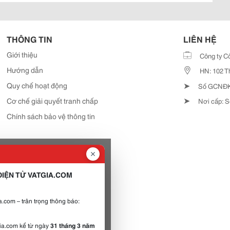
THÔNG TIN
LIÊN HỆ
Giới thiệu
Công ty C
Hướng dẫn
HN: 102 T
➤
Quy chế hoạt động
Số GCNĐKD
➤
Cơ chế giải quyết tranh chấp
Nơi cấp: S
Chính sách bảo vệ thông tin
IỆN TỬ VATGIA.COM
.com – trân trọng thông báo:
gia.com kể từ ngày
31 tháng 3 năm