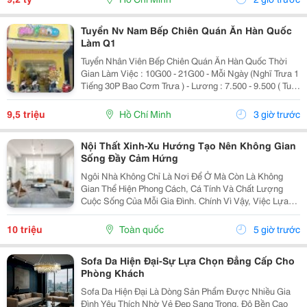
Tuyển Nv Nam Bếp Chiên Quán Ăn Hàn Quốc
Làm Q1
Tuyển Nhân Viên Bếp Chiên Quán Ăn Hàn Quốc Thời
Gian Làm Việc : 10G00 - 21G00 - Mỗi Ngày (Nghĩ Trưa 1
Tiếng 30P Bao Cơm Trưa ) - Lương : 7.500 - 9.500 ( Tuỳ
Theo Năng Lực ) Mô Tả Công Việc: - Bếp Chiên : Sử
Dụng Được Chảo Non Biết Chiên...
9,5 triệu
Hồ Chí Minh
3 giờ trước
Nội Thất Xinh-Xu Hướng Tạo Nên Không Gian
Sống Đầy Cảm Hứng
Ngôi Nhà Không Chỉ Là Nơi Để Ở Mà Còn Là Không
Gian Thể Hiện Phong Cách, Cá Tính Và Chất Lượng
Cuộc Sống Của Mỗi Gia Đình. Chính Vì Vậy, Việc Lựa
Chọn Nội Thất Xinh Đang Trở Thành Xu Hướng Được
Nhiều Người Quan Tâm Khi Muốn Biến Không Gian
10 triệu
Toàn quốc
5 giờ trước
Sống Trở...
Sofa Da Hiện Đại-Sự Lựa Chọn Đẳng Cấp Cho
Phòng Khách
Sofa Da Hiện Đại Là Dòng Sản Phẩm Được Nhiều Gia
Đình Yêu Thích Nhờ Vẻ Đẹp Sang Trọng, Độ Bền Cao