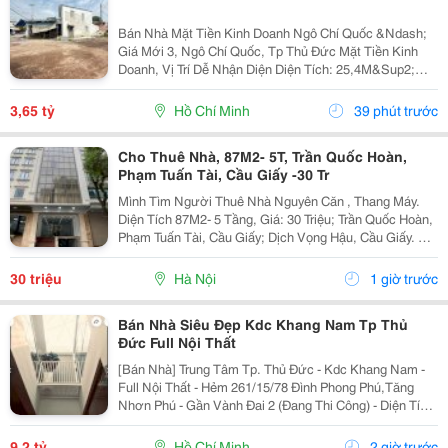
Bán Nhà Mặt Tiền Kinh Doanh Ngô Chí Quốc &Ndash;
Giá Mới 3, Ngô Chí Quốc, Tp Thủ Đức Mặt Tiền Kinh
Doanh, Vị Trí Dễ Nhận Diện Diện Tích: 25,4M&Sup2;
Giá: 3,65 Tỷ * Sau Chợ Đầu Mối Thủ Đức * Gần Khu
Chế Xuất Linh Trung * Khu Dân Cư Đông Đúc,...
3,65 tỷ
Hồ Chí Minh
39 phút trước
Cho Thuê Nhà, 87M2- 5T, Trần Quốc Hoàn,
Phạm Tuấn Tài, Cầu Giấy -30 Tr
Mình Tìm Người Thuê Nhà Nguyên Căn , Thang Máy.
Diện Tích 87M2- 5 Tầng, Giá: 30 Triệu; Trần Quốc Hoàn,
Phạm Tuấn Tài, Cầu Giấy; Dịch Vọng Hậu, Cầu Giấy. +
Liên Hệ Trực Tiếp Chủ Nhà: 0988289962 + Vỉa Hè Lớn,
Mặt Tiền Rộng,Thoáng. + Vị Trí Gần Ngay...
30 triệu
Hà Nội
1 giờ trước
Bán Nhà Siêu Đẹp Kdc Khang Nam Tp Thủ
Đức Full Nội Thất
[Bán Nhà] Trung Tâm Tp. Thủ Đức - Kdc Khang Nam -
Full Nội Thất - Hẻm 261/15/78 Đình Phong Phú,Tăng
Nhơn Phú - Gần Vành Đai 2 (Đang Thi Công) - Diện Tích
Lý Tưởng: 5.6M X 14.2M (Tổng Diện Tích Công Nhận:
80M2). - Kết Cấu Kiên Cố: 1 Trệt, 2 Lầu,...
9,2 tỷ
Hồ Chí Minh
2 giờ trước