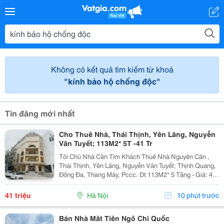
Không có kết quả tìm kiếm từ khoá
"kính bảo hộ chống độc"
Tin đăng mới nhất
Cho Thuê Nhà, Thái Thịnh, Yên Lãng, Nguyễn
Văn Tuyết; 113M2* 5T -41 Tr
Tôi Chủ Nhà Cần Tìm Khách Thuê Nhà Nguyên Căn ,
Thái Thịnh, Yên Lãng, Nguyễn Văn Tuyết; Thịnh Quang,
Đống Đa, Thang Máy, Pccc. Dt 113M2* 5 Tầng - Giá: 41
Triệu. - Liên Hệ Trực Tiếp Chính Chủ: 0946814103 - Vỉa
Hè Lớn, Mặt Tiền Rộng, Thoáng. - Vị Trí...
41 triệu
Hà Nội
10 phút trước
Bán Nhà Măt Tiên Ngô Chi Quốc