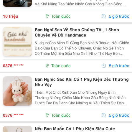
Và Khả Năng Tạo Điểm Nhấn Cho Không Gian Sống.
Với Thiết Kế Tinh Tế Cùng Chất Liệu Da Cao Cấp, Sofa
Không Chỉ Mang Lại Cảm Giác Thoải Mái Mà Còn Thể...
10 triệu
Toàn quốc
5 giờ trước
Bạn Nghĩ Sao Về Shop Chúng Tôi, 1 Shop
Chuyên Về Đồ Handmade
&Ldquo;Cho Mình Đi Cùng Bạn Nhé!&Rdquo; Nếu Chiếc
Balo Của Bạn Có Thể Nói Chuyện, Chắc Nó Sẽ Thích
Có Thêm Một Em Gấu Nhỏ Xinh Như Thế Này Bên
Cạnh. Từ Những Buổi Đi Học, Đi Làm, Đi Cà Phê Hay
Những Chuyến Đi Chơi Cuối Tuần, Em Móc Khóa Gấu
0376 *** ***
Toàn quốc
5 giờ trước
Bông...
Bạn Nghic Sao Khi Có 1 Phụ Kiện Dêc Thương
Như Vậy
Thêm Một Chút Xinh Xắn Cho Những Ngày Bình
Thường Những Chiếc Móc Khóa Gấu Bông Nhỏ Nhắn
Được Tạo Ra Dành Cho Những Ai Yêu Thích Sự Đáng
Yêu Và Những Món Đồ Có Dấu Ấn Riêng. Từ Chiếc Balo
Đi Học, Túi Xách Đi Chơi Đến Chùm Chìa Khóa Quen
0376 *** ***
Toàn quốc
5 giờ trước
Thuộc,...
Nếu Bạn Muốn Có 1 Phụ Kiện Siêu Cute