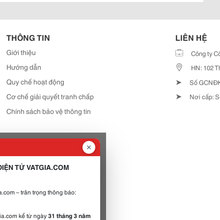
THÔNG TIN
LIÊN HỆ
Giới thiệu
Công ty C
Hướng dẫn
HN: 102 T
➤
Quy chế hoạt động
Số GCNĐKD
➤
Cơ chế giải quyết tranh chấp
Nơi cấp: S
Chính sách bảo vệ thông tin
IỆN TỬ VATGIA.COM
.com – trân trọng thông báo:
gia.com kể từ ngày
31 tháng 3 năm