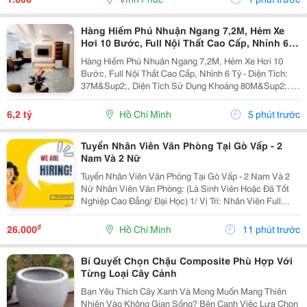
Hàng Hiếm Phú Nhuận Ngang 7,2M, Hẻm Xe
Hơi 10 Bước, Full Nội Thất Cao Cấp, Nhỉnh 6
Tỷ
Hàng Hiếm Phú Nhuận Ngang 7,2M, Hẻm Xe Hơi 10
Bước, Full Nội Thất Cao Cấp, Nhỉnh 6 Tỷ - Diện Tích:
37M&Sup2;, Diện Tích Sử Dụng Khoảng 80M&Sup2;. -
Kết Cấu: 1 Trệt 1 Lầu, Gồm 3 Phòng Ngủ, 2 Wc; Có 1
Phòng Ngủ Tầng Trệt, Ban Công Thông 2 Phòng...
6,2 tỷ
Hồ Chí Minh
5 phút trước
Tuyển Nhân Viên Văn Phòng Tại Gò Vấp - 2
Nam Và 2 Nữ
Tuyển Nhân Viên Văn Phòng Tại Gò Vấp - 2 Nam Và 2
Nữ Nhân Viên Văn Phòng: (Là Sinh Viên Hoặc Đã Tốt
Nghiệp Cao Đẳng/ Đại Học) 1/ Vị Trí: Nhân Viên Full
Time (2 Nam 2 Nữ) Ca Làm: 13:00 Đến 21:00 (1 Tháng
Được Nghỉ Phép 1 Ngày, Và Hưởng Các Ngày...
₫
26.000
Hồ Chí Minh
11 phút trước
Bí Quyết Chọn Chậu Composite Phù Hợp Với
Từng Loại Cây Cảnh
Bạn Yêu Thích Cây Xanh Và Mong Muốn Mang Thiên
Nhiên Vào Không Gian Sống? Bên Cạnh Việc Lựa Chọn