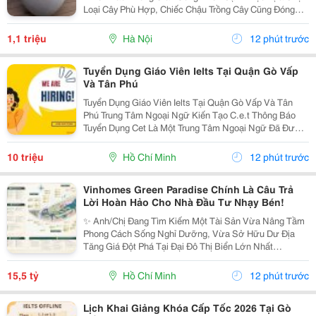
Loại Cây Phù Hợp, Chiếc Chậu Trồng Cây Cũng Đóng
Vai Trò Vô Cùng Quan Trọng. Không Chỉ Là Nơi Giúp
Cây Phát Triển Khỏe Mạnh, Chậu Còn Góp Phần Tạo
1,1 triệu
Hà Nội
12 phút trước
Nên Vẻ...
Tuyển Dụng Giáo Viên Ielts Tại Quận Gò Vấp
Và Tân Phú
Tuyển Dụng Giáo Viên Ielts Tại Quận Gò Vấp Và Tân
Phú Trung Tâm Ngoại Ngữ Kiến Tạo C.e.t Thông Báo
Tuyển Dụng Cet Là Một Trung Tâm Ngoại Ngữ Đã Được
Thành Lập 16 Năm Chuyên Về Chương Trình Anh Văn
Học Thuật Ielts &Ndash; Toefl Ibt. Trung Tâm...
10 triệu
Hồ Chí Minh
12 phút trước
Vinhomes Green Paradise Chính Là Câu Trả
Lời Hoàn Hảo Cho Nhà Đầu Tư Nhạy Bén!
✨ Anh/Chị Đang Tìm Kiếm Một Tài Sản Vừa Nâng Tầm
Phong Cách Sống Nghỉ Dưỡng, Vừa Sở Hữu Dư Địa
Tăng Giá Đột Phá Tại Đại Đô Thị Biển Lớn Nhất
Tp.hcm? Sx11-10 - Phân Khu The Haven Bay (Vịnh
Tiên) - Vinhomes Green Paradise Chính Là Câu Trả Lời
15,5 tỷ
Hồ Chí Minh
12 phút trước
Hoàn...
Lịch Khai Giảng Khóa Cấp Tốc 2026 Tại Gò