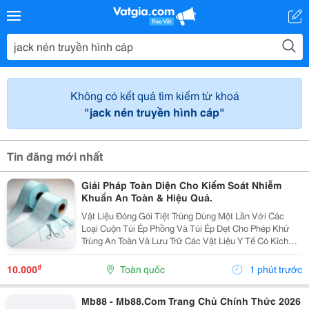
Không có kết quả tìm kiếm từ khoá
"jack nén truyền hình cáp"
Tin đăng mới nhất
Giải Pháp Toàn Diện Cho Kiểm Soát Nhiễm
Khuẩn An Toàn & Hiệu Quả.
Vật Liệu Đóng Gói Tiệt Trùng Dùng Một Lần Với Các
Loại Cuộn Túi Ép Phồng Và Túi Ép Dẹt Cho Phép Khử
Trùng An Toàn Và Lưu Trữ Các Vật Liệu Y Tế Có Kích
Cỡ Và Ứng Dụng Khác Nhau. Các Cuộn Túi Ép Tiệt
Trùng Được Làm Bằng 2 Lớp: Giấy Và Màng Film, Hai...
₫
10.000
Toàn quốc
1 phút trước
Mb88 - Mb88.Com Trang Chủ Chính Thức 2026