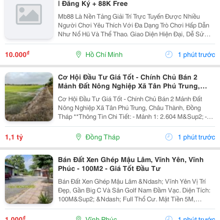
| Đăng Ký + 88K Free
Mb88 Là Nền Tảng Giải Trí Trực Tuyến Được Nhiều
Người Chơi Yêu Thích Với Đa Dạng Trò Chơi Hấp Dẫn
Như Nổ Hũ Và Thể Thao. Giao Diện Hiện Đại, Dễ Sử
Dụng Giúp Người Dùng Thao Tác Thuận Tiện Trên Mọi
Thiết Bị. Hệ Thống Bảo Mật Tiên Tiến Đảm Bảo An
₫
10.000
Hồ Chí Minh
1 phút trước
Toàn...
Cơ Hội Đầu Tư Giá Tốt - Chính Chủ Bán 2
Mảnh Đất Nông Nghiệp Xã Tân Phú Trung,
Châu Thành, Đồng Tháp
Cơ Hội Đầu Tư Giá Tốt - Chính Chủ Bán 2 Mảnh Đất
Nông Nghiệp Xã Tân Phú Trung, Châu Thành, Đồng
Tháp **Thông Tin Chi Tiết: - Mảnh 1: 2.604 M&Sup2; -
Mảnh 2: 1.527 M&Sup2; - Tổng Diện Tích: 4.131
M&Sup2; Giá Bán: 1 Tỷ 100 Triệu (Bán Cả 2 Mảnh, Có...
1,1 tỷ
Đồng Tháp
1 phút trước
Bán Đất Xen Ghép Mậu Lâm, Vĩnh Yên, Vĩnh
Phúc - 100M2 - Giá Tốt Đầu Tư
Bán Đất Xen Ghép Mậu Lâm &Ndash; Vĩnh Yên Vị Trí
Đẹp, Gần Big C Và Sân Golf Nam Đầm Vạc. Diện Tích:
100M&Sup2; &Ndash; Full Thổ Cư. Mặt Tiền 5M,
Đường Rộng 13,5M. Chỉ 5 Phút Đến Big C Và Bến Xe
Vĩnh Yên. Liền Kề Các Khu Đô Thị: Nam Đầm Vạc,...
₫
1.000
Vĩnh Phúc
1 phút trước