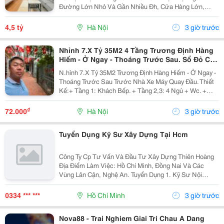
Đường Lớn Nhỏ Và Gần Nhiều Đh, Cửa Hàng Lớn,
V.v... + Diện Tích Gia Đình Sử Dụng Tất Được Là 95 M2.
+ Ô-Tô Vào Cửa, Nhà Có 2 Tầng. + Sổ Đỏ Chính...
4,5 tỷ
Hà Nội
3 giờ trước
Nhỉnh 7.X Tỷ 35M2 4 Tầng Trương Định Hàng
Hiếm - Ở Ngay - Thoáng Trước Sau. Sổ Đỏ Cất
Két
N.hỉnh 7.X Tỷ 35M2 Trương Định Hàng Hiếm - Ở Ngay -
Thoáng Trước Sau Trước Nhà Xe Máy Quay Đầu. Thiết
Kế:+ Tầng 1: Khách Bếp. + Tầng 2,3: 4 Ngủ + Wc. +
Tầng 4: Phòng Thờ Sân Phơi Rộng Rãi. + Gần Trường,
Gần Chợ + Giao Thông Thuận Tiện. Sổ Đỏ...
₫
72.000
Hà Nội
3 giờ trước
Tuyển Dụng Kỹ Sư Xây Dựng Tại Hcm
Công Ty Cp Tư Vấn Và Đầu Tư Xây Dựng Thiên Hoàng
Địa Điểm Làm Việc: Hồ Chí Minh, Đồng Nai Và Các
Vùng Lân Cận, Nghệ An. Tuyển Dụng 1. Kỹ Sư Nội
Nghiệp Công Trình Giao Thông, Cầu Đường : 06 2. Kỹ
Sư Hiện Trường Công Trình Giao Thông, Cầu...
0334 *** ***
Hồ Chí Minh
3 giờ trước
Nova88 - Trai Nghiem Giai Tri Chau A Dang