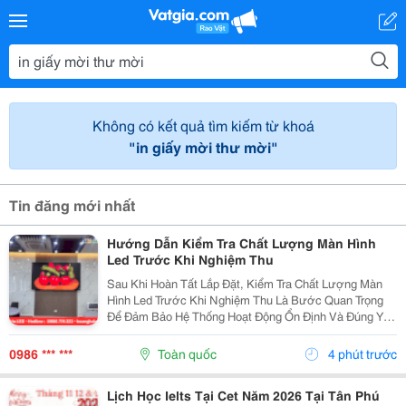
Không có kết quả tìm kiếm từ khoá
"in giấy mời thư mời"
Tin đăng mới nhất
Hướng Dẫn Kiểm Tra Chất Lượng Màn Hình
Led Trước Khi Nghiệm Thu
Sau Khi Hoàn Tất Lắp Đặt, Kiểm Tra Chất Lượng Màn
Hình Led Trước Khi Nghiệm Thu Là Bước Quan Trọng
Để Đảm Bảo Hệ Thống Hoạt Động Ổn Định Và Đúng Yêu
Cầu Kỹ Thuật. Một Số Hạng Mục Cần Kiểm Tra Gồm:
Chất Lượng Hiển Thị, Độ Sáng, Màu Sắc, Độ Đồng
0986 *** ***
Toàn quốc
4 phút trước
Đều...
Lịch Học Ielts Tại Cet Năm 2026 Tại Tân Phú