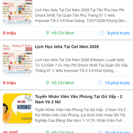
Lịch Học Ielts Tại Cet Năm 2026 Tại Tân Phú Học Phí
Shock Nhất Tại Quận Tân Phú Tháng 07 1/ Ielts
Improver Tối 2 4 6 Khai Giảng: 13/07/2026 Khung Giờ:
18:00 Đến 21:00 Học Phí Ưu Đãi 5% Khi Đăng Ký 2/ Ielts
Basic Tối 3 5 7 Khai...
9 triệu
Hồ Chí Minh
8 phút trước
Lịch Học Ielts Tại Cet Năm 2026
Lịch Học Ielts Tại Cet Năm 2026 &Ndash; Luyện Ielts
Từ 5.0 Đến 7.0+ Học Phí Shock Nhất Tại Quận Gò Vấp
Tháng 07 1/ Ielts Improver Tối 2 4 6 Khai Giảng:
13/07/2026 Khung Giờ: 18:00 Đến 21:00 Học Phí Ưu Đãi
5% Khi Đăng Ký 2/ Ielts...
9 triệu
Hồ Chí Minh
10 phút trước
Tuyển Nhân Viên Văn Phòng Tại Gò Vấp - 2
Nam Và 2 Nữ
Tuyển Nhân Viên Văn Phòng Tại Gò Vấp - 2 Nam Và 2
Nữ Nhân Viên Văn Phòng: (Là Sinh Viên Hoặc Đã Tốt
Nghiệp Cao Đẳng/ Đại Học) 1/ Vị Trí: Nhân Viên Full
Time (2 Nam 2 Nữ) Ca Làm: 13:00 Đến 21:00 (1 Tháng
Được Nghỉ Phép 1 Ngày, Và Hưởng Các Ngày...
₫
26.000
Hồ Chí Minh
24 phút trước