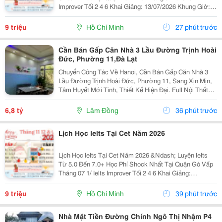
Improver Tối 2 4 6 Khai Giảng: 13/07/2026 Khung Giờ:
18:00 Đến 21:00 Học Phí Ưu Đãi 5% Khi Đăng Ký 2/ Ielts
Basic Tối 3 5 7 Khai...
9 triệu
Hồ Chí Minh
27 phút trước
Cần Bán Gấp Căn Nhà 3 Lầu Đường Trịnh Hoài
Đức, Phường 11,Đà Lạt
Chuyển Công Tác Về Hanoi, Cần Bán Gấp Căn Nhà 3
Lầu Đường Trịnh Hoài Đức, Phường 11, Sang Xịn Mịn,
Tâm Huyết Mới Tinh, Thiết Kế Hiện Đại. Full Nội Thất
Giá Siêu Rẻ: - Diện Tích 150 M2 - Hẻm Ô Tô 4 M, Cách
Trung Tâm 5 Km, Đường Trịnh Hoài Đức, Gần...
6,8 tỷ
Lâm Đồng
36 phút trước
Lịch Học Ielts Tại Cet Năm 2026
Lịch Học Ielts Tại Cet Năm 2026 &Ndash; Luyện Ielts
Từ 5.0 Đến 7.0+ Học Phí Shock Nhất Tại Quận Gò Vấp
Tháng 07 1/ Ielts Improver Tối 2 4 6 Khai Giảng:
13/07/2026 Khung Giờ: 18:00 Đến 21:00 Học Phí Ưu Đãi
5% Khi Đăng Ký 2/ Ielts...
9 triệu
Hồ Chí Minh
39 phút trước
Nhà Mặt Tiền Đường Chính Ngô Thị Nhậm P4