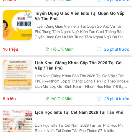
Tuyển Dụng Giáo Viên Ielts Tại Quận Gò Vấp
Và Tân Phú
Tuyển Dụng Giáo Viên Ielts Tại Quận Gò Vấp Và Tân
Phú Trung Tâm Ngoại Ngữ Kiến Tạo C.e.t Thông Báo
Tuyển Dụng Cet Là Một Trung Tâm Ngoại Ngữ Đã Được
Thành Lập 16 Năm Chuyên Về Chương Trình Anh Văn
Học Thuật Ielts &Ndash; Toefl Ibt. Trung Tâm...
10 triệu
Hồ Chí Minh
25 phút trước
Lịch Khai Giảng Khóa Cấp Tốc 2026 Tại Gò
Vấp / Tân Phú
Lịch Khai Giảng Khóa Cấp Tốc 2026 Tại Gò Vấp / Tân
Phú ≫≫≫Nhóm Lớp 3 Tháng/ Đóng Tiền Hp Theo Khóa +
Lịch Mở Lớp Gửi Đính Kèm + Nhóm Học Nhờ 7-8 Bạn/
Lớp + Giáo Trình Ielts Có Band Điểm Lộ Trình, Sách
Nước Ngoài Bám Sát + Chia Đều 4 Kỹ...
9 triệu
Hồ Chí Minh
26 phút trước
Lịch Học Ielts Tại Cet Năm 2026 Tại Tân Phú
Lịch Học Ielts Tại Cet Năm 2026 Tại Tân Phú Học Phí
Shock Nhất Tại Quận Tân Phú Tháng 07 1/ Ielts