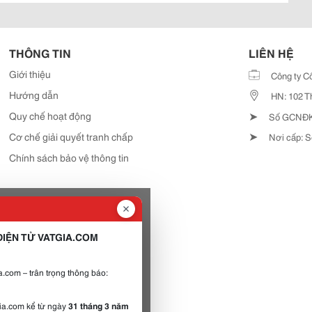
THÔNG TIN
LIÊN HỆ
Giới thiệu
Công ty C
Hướng dẫn
HN: 102 T
➤
Quy chế hoạt động
Số GCNĐKD
➤
Cơ chế giải quyết tranh chấp
Nơi cấp: S
Chính sách bảo vệ thông tin
IỆN TỬ VATGIA.COM
.com – trân trọng thông báo:
gia.com kể từ ngày
31 tháng 3 năm