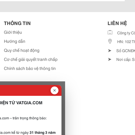
THÔNG TIN
LIÊN HỆ
Giới thiệu
Công ty C
Hướng dẫn
HN: 102 T
➤
Quy chế hoạt động
Số GCNĐKD
➤
Cơ chế giải quyết tranh chấp
Nơi cấp: S
Chính sách bảo vệ thông tin
IỆN TỬ VATGIA.COM
.com – trân trọng thông báo:
gia.com kể từ ngày
31 tháng 3 năm