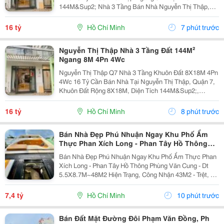
144M&Sup2; Nhà 3 Tầng Bán Nhà Nguyễn Thị Thập,
Quận 7 Diện Tích 8X18M Tổng 144M&Sup2; Kết Cấu 3
Tầng Công Năng 4 Phòng Ngủ &Ndash; 4 Toilet. Điểm
16 tỷ
Hồ Chí Minh
7 phút trước
Nổi Bật...
Nguyễn Thị Thập Nhà 3 Tầng Đất 144M²
Ngang 8M 4Pn 4Wc
Nguyễn Thị Thập Q7 Nhà 3 Tầng Khuôn Đất 8X18M 4Pn
4Wc 16 Tỷ Cần Bán Nhà Tại Nguyễn Thị Thập, Quận 7,
Khuôn Đất Rộng 8X18M, Diện Tích 144M&Sup2;,
Ngang 8M. Nhà Xây 3 Tầng, Công Năng Gồm 4 Phòng
Ngủ Và 4 Toilet, Phù Hợp Gia Đình Cần Không Gian
16 tỷ
Hồ Chí Minh
8 phút trước
Rộng...
Bán Nhà Đẹp Phú Nhuận Ngay Khu Phố Ẩm
Thực Phan Xích Long - Phan Tây Hồ Thông
Phùng Văn Cung
Bán Nhà Đẹp Phú Nhuận Ngay Khu Phố Ẩm Thực Phan
Xích Long - Phan Tây Hồ Thông Phùng Văn Cung - Dt
5.5X8.7M~48M2 Hiện Trạng, Công Nhận 43M2 - Trệt, 2
Lầu, 4Pn, 4Wc - Hẻm 3M, Cách 30M Ra Hẻm Xe Hơi Giá
7.4 Tỷ Thương Lượng Lh Vân 0334147686 Gặp Chủ...
7,4 tỷ
Hồ Chí Minh
10 phút trước
Bán Đất Mặt Đường Đôi Phạm Văn Đồng, Ph