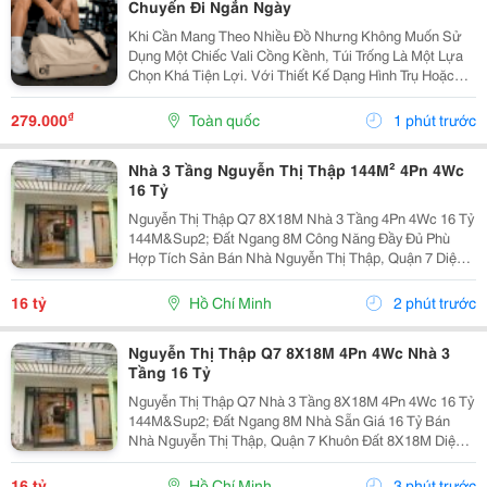
Chuyến Đi Ngắn Ngày
Khi Cần Mang Theo Nhiều Đồ Nhưng Không Muốn Sử
Dụng Một Chiếc Vali Cồng Kềnh, Túi Trống Là Một Lựa
Chọn Khá Tiện Lợi. Với Thiết Kế Dạng Hình Trụ Hoặc
Dáng Ngang, Túi Có Không Gian Chứa Rộng, Dễ Sắp
Xếp Quần Áo, Giày Dép Và Các Vật Dụng Cá Nhân.
₫
279.000
Toàn quốc
1 phút trước
Đây...
Nhà 3 Tầng Nguyễn Thị Thập 144M² 4Pn 4Wc
16 Tỷ
Nguyễn Thị Thập Q7 8X18M Nhà 3 Tầng 4Pn 4Wc 16 Tỷ
144M&Sup2; Đất Ngang 8M Công Năng Đầy Đủ Phù
Hợp Tích Sản Bán Nhà Nguyễn Thị Thập, Quận 7 Diện
Tích Đất 8X18M Tổng 144M&Sup2; Nhà 3 Tầng 4 Phòng
Ngủ &Ndash; 4 Toilet. Thông Số 8X18M 144M&Sup2;...
16 tỷ
Hồ Chí Minh
2 phút trước
Nguyễn Thị Thập Q7 8X18M 4Pn 4Wc Nhà 3
Tầng 16 Tỷ
Nguyễn Thị Thập Q7 Nhà 3 Tầng 8X18M 4Pn 4Wc 16 Tỷ
144M&Sup2; Đất Ngang 8M Nhà Sẵn Giá 16 Tỷ Bán
Nhà Nguyễn Thị Thập, Quận 7 Khuôn Đất 8X18M Diện
Tích 144M&Sup2; Nhà 3 Tầng 4 Phòng Ngủ &Ndash; 4
Toilet. Thông Tin Nhà Kích Thước:...
16 tỷ
Hồ Chí Minh
3 phút trước