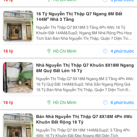
16 Tỷ Nguyễn Thị Thập Q7 Ngang 8M Đất
144M² Nhà 3 Tầng
Nguyễn Thị Thập Q7 8X18M 3 Tầng 4Pn 4Wc 16 Tỷ
Khuôn Đất 144M&Sup2; Ngang 8M Nhà Rộng Phù Hợp
Tích Sản Bán Nhà Nguyễn Thị Thập, Quận 7 Diện Tích
Đất 8X18M Tổng 144M&Sup2; Kết Cấu 3 Tầng Công
Năng 4 Phòng Ngủ &Ndash; 4 Toilet. Thông Tin Đất...
16 tỷ
Hồ Chí Minh
4 phút trước
Nhà Nguyễn Thị Thập Q7 Khuôn 8X18M Ngang
8M Quỹ Đất Lớn 16 Tỷ
Nguyễn Thị Thập Q7 8X18M Ngang 8M 3 Tầng 4Pn 4Wc
16 Tỷ Quỹ Đất 144M&Sup2; Nhà Sẵn Ngang Rộng Giá
16 Tỷ Bán Nhà Nguyễn Thị Thập, Quận 7 Diện Tích Đất
8X18M = 144M&Sup2; Kết Cấu 3 Tầng 4 Phòng Ngủ 4
Toilet. Thông Tin Nổi Bật Khuôn Đất 8X18M...
16 tỷ
Hồ Chí Minh
6 phút trước
Bán Nhà Nguyễn Thị Thập Q7 8X18M 4Pn 4Wc
Khuôn Đất Rộng 16 Tỷ
Nguyễn Thị Thập Q7 8X18M 144M&Sup2; 3 Tầng 4Pn
4Wc 16 Tỷ Khuôn Đất Đẹp Ngang 8M Diện Tích