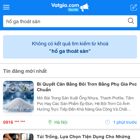
Không có kết quả tìm kiếm từ khoá
"hố ga thoát sàn"
Tin đăng mới nhất
Bí Quyết Cân Bằng Bôi Trơn Bằng Phụ Gia Pvc
Chuẩn
Mở Bài Trong Sản Xuất Ống Nhựa, Thanh Profile, Tấm
Pvc Hay Các Sản Phẩm Ép Đùn, Hệ Bôi Trơn Có Ảnh
Hưởng Trực Tiếp Đến Khả Năng Gia Công Và Chất
Lượng Thành Phẩm. Nếu Lượng Chất Bôi Trơn Không
Phù Hợp, Nhựa Có Thể Bị Dính Thiết Bị, Khó Nóng
0916 *** ***
Hà Nội
1 phút trước
Chảy...
Túi Trống, Lựa Chọn Tiện Dụng Cho Những