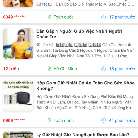
Cả Ngày... Bạn Có Bao Giờ Thắc Mắc Vì Sao Chiếc Cốc
Nhỏ Gọn Này Lại Giữ Nhiệt Siêu Đỉnh Suốt Nhiều Giờ
Liền? Thực Ra, Cốc Giữ Nhiệt Không Tự Tạo...
0349 *** ***
Toàn quốc
17 phút trước
Cần Gấp 1 Người Giúp Việc Nhà 1 Người
Chăm Trẻ
☎️Liên Hệ: 0️⃣8️⃣6️⃣8️⃣.0️⃣8️⃣8️⃣.2️⃣4️⃣3️⃣ Gặp Chị Hạnh ⛔
Gia Đình Tôi Đang Cần 2 Người: 1 Người Chăm Bé Và 1
Người Giúp Việc Nhà. Nhà Tôi 1 Trệt, 1 Lầu, 1 Lửng,
Nhà Có 2 Vợ Chồng Và 2 Con. 1 Đứa Hơn 6 Tháng 1
Đứa 5 Tuổi Đã Đi Học Chiều Tối Mới Về....
12 triệu
Hồ Chí Minh
18 phút trước
Hộp Cơm Giữ Nhiệt Có An Toàn Cho Sức Khỏe
Không?
Hộp Cơm Giữ Nhiệt Được Sử Dụng Phổ Biến Để Mang
Thức Ăn Đi Làm, Đi Học. Tuy Nhiên, Nhiều Người Vẫn
Băn Khoăn Hộp Cơm Giữ Nhiệt Có An Toàn Không Khi
Dùng Thường Xuyên. Cùng Tìm Hiểu Những Yếu Tố
Cần Lưu Ý Trước Khi Lựa Chọn Nhé! 1. Độ An Toàn
0909 *** ***
Toàn quốc
44 phút trước
Của...
Ly Giữ Nhiệt Giữ Nóng/Lạnh Được Bao Lâu?