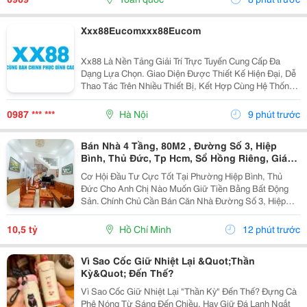
Điểm,...
Xxx88Eucomxxx88Eucom
Xx88 Là Nền Tảng Giải Trí Trực Tuyến Cung Cấp Đa
Dạng Lựa Chọn. Giao Diện Được Thiết Kế Hiện Đại, Dễ
Thao Tác Trên Nhiều Thiết Bị, Kết Hợp Cùng Hệ Thống
Dịch Vụ Thuận Tiện Giúp Người Dùng Có Trải Nghiệm
Liền Mạch.
0987 *** ***
Hà Nội
9 phút trước
Bán Nhà 4 Tầng, 80M2 , Đường Số 3, Hiệp
Bình, Thủ Đức, Tp Hcm, Sổ Hồng Riêng, Giá
10.5 Tỷ.
Cơ Hội Đầu Tư Cực Tốt Tại Phường Hiệp Bình, Thủ
Đức Cho Anh Chị Nào Muốn Giữ Tiền Bằng Bất Động
Sản. Chính Chủ Cần Bán Căn Nhà Đường Số 3, Hiệp
Bình Phước Cũ, Chỉ Vài Bước Là Ra Ql13, Sát Vạn
Phúc City, Vị Trí Rất Đẹp, Khu Vực Dân Trí Cao Và
10,5 tỷ
Hồ Chí Minh
12 phút trước
Cực...
Vì Sao Cốc Giữ Nhiệt Lại &Quot;Thần
Kỳ&Quot; Đến Thế?
Vì Sao Cốc Giữ Nhiệt Lại "Thần Kỳ" Đến Thế? Đựng Cà
Phê Nóng Từ Sáng Đến Chiều, Hay Giữ Đá Lạnh Ngắt