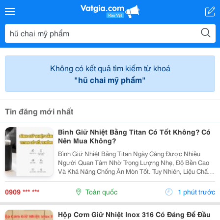
Không có kết quả tìm kiếm từ khoá
"hũ chai mỹ phẩm"
Tin đăng mới nhất
Bình Giữ Nhiệt Bằng Titan Có Tốt Không? Có
Nên Mua Không?
Bình Giữ Nhiệt Bằng Titan Ngày Càng Được Nhiều
Người Quan Tâm Nhờ Trọng Lượng Nhẹ, Độ Bền Cao
Và Khả Năng Chống Ăn Mòn Tốt. Tuy Nhiên, Liệu Chất
Liệu Titan Có Thực Sự Vượt Trội So Với Inox 304 Hoặc
Inox 316? Bài Viết Dưới Đây Sẽ Giúp Bạn Hiểu Rõ
0909 *** ***
Toàn quốc
1 phút trước
Ưu,...
Hộp Cơm Giữ Nhiệt Inox 316 Có Đáng Để Đầu