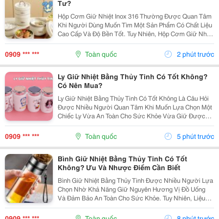
Tư?
Hộp Cơm Giữ Nhiệt Inox 316 Thường Được Quan Tâm
Khi Người Dùng Muốn Tìm Một Sản Phẩm Có Chất Liệu
Cao Cấp Và Độ Bền Tốt. Tuy Nhiên, Hộp Cơm Giữ Nhiệt
Inox 316 Có Thực Sự Cần Thiết Hay Không Còn Phụ
Thuộc Vào Nhu Cầu Sử Dụng Của Mỗi Người. Cùng
0909 *** ***
Toàn quốc
2 phút trước
Tìm...
Ly Giữ Nhiệt Bằng Thủy Tinh Có Tốt Không?
Có Nên Mua?
Ly Giữ Nhiệt Bằng Thủy Tinh Có Tốt Không Là Câu Hỏi
Được Nhiều Người Quan Tâm Khi Muốn Lựa Chọn Một
Chiếc Ly Vừa An Toàn Cho Sức Khỏe Vừa Giữ Được
Hương Vị Nguyên Bản Của Đồ Uống. Tuy Nhiên, Liệu
Đây Có Phải Là Lựa Chọn Phù Hợp Với Mọi Nhu Cầu
0909 *** ***
Toàn quốc
5 phút trước
Sử...
Bình Giữ Nhiệt Bằng Thủy Tinh Có Tốt
Không? Ưu Và Nhược Điểm Cần Biết
Bình Giữ Nhiệt Bằng Thủy Tinh Được Nhiều Người Lựa
Chọn Nhờ Khả Năng Giữ Nguyên Hương Vị Đồ Uống
Và Đảm Bảo An Toàn Cho Sức Khỏe. Tuy Nhiên, Liệu
Loại Bình Này Có Phù Hợp Để Sử Dụng Hằng Ngày Và
Đáng Mua Hơn Các Dòng Bình Inox? Cùng Tìm Hiểu Ưu
0909 *** ***
Toàn quốc
8 phút trước