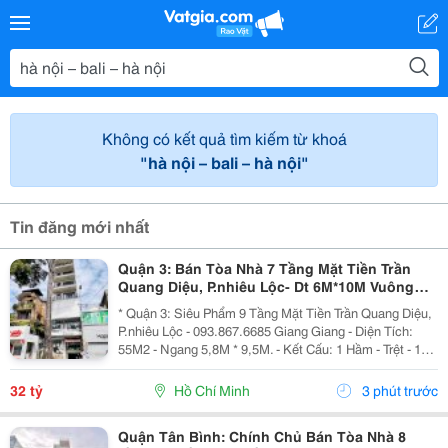
Không có kết quả tìm kiếm từ khoá
"hà nội – bali – hà nội"
Tin đăng mới nhất
Quận 3: Bán Tòa Nhà 7 Tầng Mặt Tiền Trần
Quang Diệu, P.nhiêu Lộc- Dt 6M*10M Vuông
Đẹp- Nhà 2 Mt Thoáng- Chính Chủ Chào Giá
* Quận 3: Siêu Phẩm 9 Tầng Mặt Tiền Trần Quang Diệu,
Chỉ 32T
P.nhiêu Lộc - 093.867.6685 Giang Giang - Diện Tích:
55M2 - Ngang 5,8M * 9,5M. - Kết Cấu: 1 Hầm - Trệt - 1
Lửng - 5 Tầng - Sân Thượng - Thang Máy. + Tầng Hầm:
Kinh Doanh Giặt Sấy. + Tầng Trệt -...
32 tỷ
Hồ Chí Minh
3 phút trước
Quận Tân Bình: Chính Chủ Bán Tòa Nhà 8