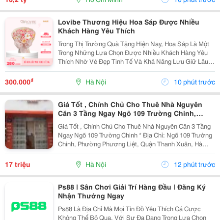
Lovibe Thương Hiệu Hoa Sáp Được Nhiều
Khách Hàng Yêu Thích
Trong Thị Trường Quà Tặng Hiện Nay, Hoa Sáp Là Một
Trong Những Lựa Chọn Được Nhiều Khách Hàng Yêu
Thích Nhờ Vẻ Đẹp Tinh Tế Và Khả Năng Lưu Giữ Lâu
Dài. Trong Số Những Thương Hiệu Nổi Bật, Lovibe
Đang Dần Trở Thành Cái Tên Được Nhiều Người Lựa
₫
300.000
Hà Nội
10 phút trước
Chọn...
Giá Tốt , Chính Chủ Cho Thuê Nhà Nguyên
Căn 3 Tầng Ngay Ngõ 109 Trường Chinh,
Thanh Xuân, Hà Nội
Giá Tốt , Chính Chủ Cho Thuê Nhà Nguyên Căn 3 Tầng
Ngay Ngõ 109 Trường Chinh * Địa Chỉ: Ngõ 109 Trường
Chinh, Phường Phương Liệt, Quận Thanh Xuân, Hà
Nội. - Nhà Nằm Tại Vị Trí Đẹp, Đường Ô Tô Tránh,
Thuận Tiện Vừa Ở Vừa Kinh Doanh Hoặc Làm Văn...
17 triệu
Hà Nội
12 phút trước
Ps88 | Sân Chơi Giải Trí Hàng Đầu | Đăng Ký
Nhận Thưởng Ngay
Ps88 Là Địa Chỉ Mà Mọi Tín Đồ Yêu Thích Cá Cược
Không Thể Bỏ Qua. Với Sự Đa Dạng Trong Lựa Chọn