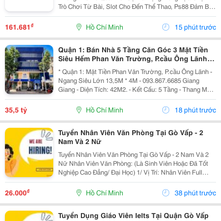
Trò Chơi Từ Bài, Slot Cho Đến Thể Thao, Ps88 Đảm Bảo
Mang Đến Những Giây Phút Thư Giãn Đầy Thú Vị Cho
Người Chơi. Chúng Tôi Cam Kết Cung Cấp Dịch Vụ
₫
161.681
Hồ Chí Minh
15 phút trước
Chăm...
Quận 1: Bán Nhà 5 Tầng Căn Góc 3 Mặt Tiền
Siêu Hếm Phan Văn Trường, P.cầu Ông Lãnh-
Dt 13M*4M- Chính Chủ Chào Giá Tốt
* Quận 1: Mặt Tiền Phan Văn Trường, P.cầu Ông Lãnh -
Ngang Siêu Lớn 13,5M * 4M - 093.867.6685 Giang
Giang - Diện Tích: 42M2. - Kết Cấu: 5 Tầng - Thang Máy
- Từ Lầu 2 Xây Vươn Ban Công Ra Rộng 4,5M - Các
Tầng Đều Thiết Kế Làm Vp Cty. - Đang Sẵn...
35,5 tỷ
Hồ Chí Minh
18 phút trước
Tuyển Nhân Viên Văn Phòng Tại Gò Vấp - 2
Nam Và 2 Nữ
Tuyển Nhân Viên Văn Phòng Tại Gò Vấp - 2 Nam Và 2
Nữ Nhân Viên Văn Phòng: (Là Sinh Viên Hoặc Đã Tốt
Nghiệp Cao Đẳng/ Đại Học) 1/ Vị Trí: Nhân Viên Full
Time (2 Nam 2 Nữ) Ca Làm: 13:00 Đến 21:00 (1 Tháng
Được Nghỉ Phép 1 Ngày, Và Hưởng Các Ngày...
₫
26.000
Hồ Chí Minh
38 phút trước
Tuyển Dụng Giáo Viên Ielts Tại Quận Gò Vấp