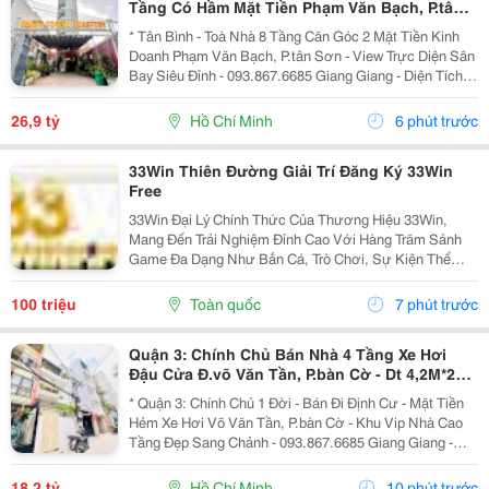
Tầng Có Hầm Mặt Tiền Phạm Văn Bạch, P.tân
Sơn- View Trực Diện Ngắm Máy Bay Đỉnh- Dt
* Tân Bình - Toà Nhà 8 Tầng Căn Góc 2 Mặt Tiền Kinh
Doanh Phạm Văn Bạch, P.tân Sơn - View Trực Diện Sân
Bay Siêu Đỉnh - 093.867.6685 Giang Giang - Diện Tích:
88,4M2 - Ngang 7,5M * 21M. - Kết Cấu: 1 Hầm - 1 Lửng -
6 Tầng - Sân Thượng - Thang Máy...
26,9 tỷ
Hồ Chí Minh
6 phút trước
33Win Thiên Đường Giải Trí Đăng Ký 33Win
Free
33Win Đại Lý Chính Thức Của Thương Hiệu 33Win,
Mang Đến Trải Nghiệm Đỉnh Cao Với Hàng Trăm Sảnh
Game Đa Dạng Như Bắn Cá, Trò Chơi, Sự Kiện Thể
Thao, Xổ Số, Game Bài Và Hơn Thế Nữa. Người Chơi
Còn Nhận Được Nhiều Ưu Đãi Hấp Dẫn Và Phần
100 triệu
Toàn quốc
7 phút trước
Thưởng Giá Trị....
Quận 3: Chính Chủ Bán Nhà 4 Tầng Xe Hơi
Đậu Cửa Đ.võ Văn Tần, P.bàn Cờ - Dt 4,2M*22M
Sh Vuông Đẹp - Giá Chào Tốt Chỉ 18,2T-
* Quận 3: Chính Chủ 1 Đời - Bán Đi Định Cư - Mặt Tiền
Hẻm Xe Hơi Võ Văn Tần, P.bàn Cờ - Khu Vip Nhà Cao
Tầng Đẹp Sang Chảnh - 093.867.6685 Giang Giang -
Diện Tích: 82M2 - Ngang 3,8M Nở Hậu 4,2M * 22M. -
Kết Cấu: 4 Tầng - Sân Thượng - 4Pn - 5Wc. -...
18,2 tỷ
Hồ Chí Minh
10 phút trước