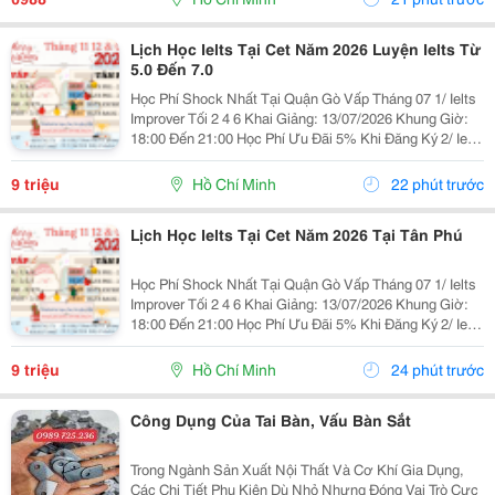
Lịch Học Ielts Tại Cet Năm 2026 Luyện Ielts Từ
5.0 Đến 7.0
Học Phí Shock Nhất Tại Quận Gò Vấp Tháng 07 1/ Ielts
Improver Tối 2 4 6 Khai Giảng: 13/07/2026 Khung Giờ:
18:00 Đến 21:00 Học Phí Ưu Đãi 5% Khi Đăng Ký 2/ Ielts
Basic Tối 3 5 7 Khai Giảng: 07//07/2026 Khung Giờ:
18:00 Đến 21:00 ...
9 triệu
Hồ Chí Minh
22 phút trước
Lịch Học Ielts Tại Cet Năm 2026 Tại Tân Phú
Học Phí Shock Nhất Tại Quận Gò Vấp Tháng 07 1/ Ielts
Improver Tối 2 4 6 Khai Giảng: 13/07/2026 Khung Giờ:
18:00 Đến 21:00 Học Phí Ưu Đãi 5% Khi Đăng Ký 2/ Ielts
Basic Tối 3 5 7 Khai Giảng: 07//07/2026 Khung Giờ:
18:00 Đến 21:00 ...
9 triệu
Hồ Chí Minh
24 phút trước
Công Dụng Của Tai Bàn, Vấu Bàn Sắt
Trong Ngành Sản Xuất Nội Thất Và Cơ Khí Gia Dụng,
Các Chi Tiết Phụ Kiện Dù Nhỏ Nhưng Đóng Vai Trò Cực