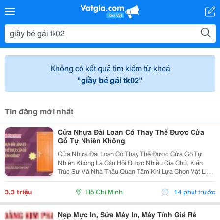
Không có kết quả tìm kiếm từ khoá
"giầy bé gái tk02"
Tin đăng mới nhất
Cửa Nhựa Đài Loan Có Thay Thế Được Cửa
Gỗ Tự Nhiên Không
Cửa Nhựa Đài Loan Có Thay Thế Được Cửa Gỗ Tự
Nhiên Không Là Câu Hỏi Được Nhiều Gia Chủ, Kiến
Trúc Sư Và Nhà Thầu Quan Tâm Khi Lựa Chọn Vật Liệu
Cửa Cho Các Công Trình Hiện Đại. Trong Bối Cảnh Giá
Gỗ Tự Nhiên Ngày Càng Cao, Khai Thác Gỗ Gây Áp
3,3 triệu
Hồ Chí Minh
14 phút trước
Lực Lên...
Nạp Mực In, Sửa Máy In, Máy Tính Giá Rẻ