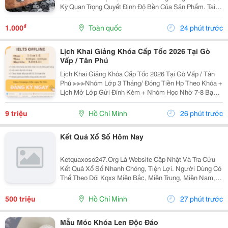
Kỳ Quan Trọng Quyết Định Độ Bền Của Sản Phẩm. Tai
Bàn Sắt (Hay Còn Gọi Là Tai Sắt Cho Bàn Ghế, Vấu Bàn
Sắt, Tai Khóa, Tai Khóa Sắt ) Chính Là Một...
₫
1.000
Toàn quốc
24 phút trước
Lịch Khai Giảng Khóa Cấp Tốc 2026 Tại Gò
Vấp / Tân Phú
Lịch Khai Giảng Khóa Cấp Tốc 2026 Tại Gò Vấp / Tân
Phú ≫≫≫Nhóm Lớp 3 Tháng/ Đóng Tiền Hp Theo Khóa +
Lịch Mở Lớp Gửi Đính Kèm + Nhóm Học Nhờ 7-8 Bạn/
Lớp + Giáo Trình Ielts Có Band Điểm Lộ Trình, Sách
Nước Ngoài Bám Sát + Chia Đều 4 Kỹ...
9 triệu
Hồ Chí Minh
26 phút trước
Kết Quả Xổ Số Hôm Nay
Ketquaxoso247.Org Là Website Cập Nhật Và Tra Cứu
Kết Quả Xổ Số Nhanh Chóng, Tiện Lợi. Người Dùng Có
Thể Theo Dõi Kqxs Miền Bắc, Miền Trung, Miền Nam,
Vietlott Trực Tiếp Theo Từng Ngày Với Thông Tin Chi
Tiết, Dễ Dàng Tìm Kiếm Và Tra Cứu Trên Nhiều...
500 triệu
Hồ Chí Minh
27 phút trước
Mẫu Móc Khóa Len Độc Đáo