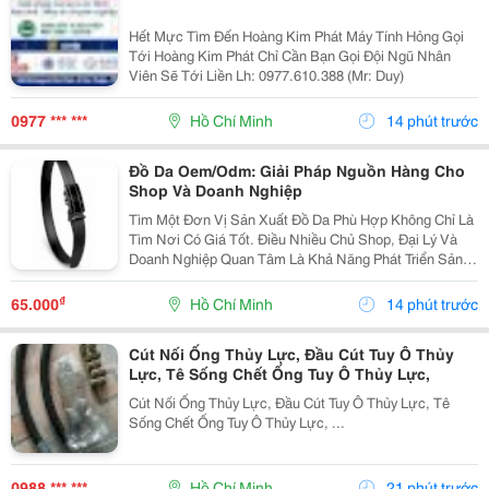
Hết Mực Tìm Đến Hoàng Kim Phát Máy Tính Hỏng Gọi
Tới Hoàng Kim Phát Chỉ Cần Bạn Gọi Đội Ngũ Nhân
Viên Sẽ Tới Liền Lh: 0977.610.388 (Mr: Duy)
0977 *** ***
Hồ Chí Minh
14 phút trước
Đồ Da Oem/Odm: Giải Pháp Nguồn Hàng Cho
Shop Và Doanh Nghiệp
Tìm Một Đơn Vị Sản Xuất Đồ Da Phù Hợp Không Chỉ Là
Tìm Nơi Có Giá Tốt. Điều Nhiều Chủ Shop, Đại Lý Và
Doanh Nghiệp Quan Tâm Là Khả Năng Phát Triển Sản
Phẩm, Duy Trì Nguồn Hàng Ổn Định Và Hỗ Trợ Lâu Dài.
Khi Làm Việc Trực Tiếp Với Đơn Vị Sản Xuất,...
₫
65.000
Hồ Chí Minh
14 phút trước
Cút Nối Ống Thủy Lực, Đầu Cút Tuy Ô Thủy
Lực, Tê Sống Chết Ống Tuy Ô Thủy Lực,
Cút Nối Ống Thủy Lực, Đầu Cút Tuy Ô Thủy Lực, Tê
Sống Chết Ống Tuy Ô Thủy Lực, ...
0988 *** ***
Hồ Chí Minh
21 phút trước