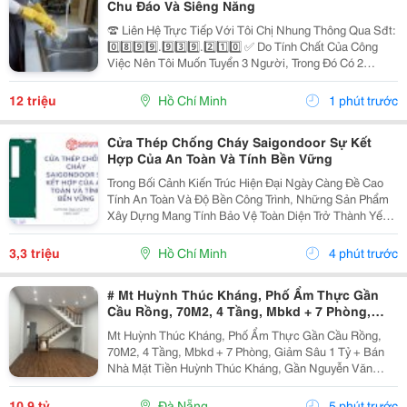
Chu Đáo Và Siêng Năng
☎️ Liên Hệ Trực Tiếp Với Tôi Chị Nhung Thông Qua Sđt:
0️⃣8️⃣9️⃣9️⃣.9️⃣3️⃣9️⃣.2️⃣1️⃣0️⃣ ✅ Do Tính Chất Của Công
Việc Nên Tôi Muốn Tuyển 3 Người, Trong Đó Có 2
Người Làm Việc Tại Nhà Tôi Và 1 Người Làm Tại Nhà
Mẹ Tôi ( Ở Cách Tôi 4 Căn) ✅ Nhà Tôi Thì 1...
12 triệu
Hồ Chí Minh
1 phút trước
Cửa Thép Chống Cháy Saigondoor Sự Kết
Hợp Của An Toàn Và Tính Bền Vững
Trong Bối Cảnh Kiến Trúc Hiện Đại Ngày Càng Đề Cao
Tính An Toàn Và Độ Bền Công Trình, Những Sản Phẩm
Xây Dựng Mang Tính Bảo Vệ Toàn Diện Trở Thành Yếu
Tố Trọng Tâm Trong Nhiều Dự Án. Đặc Biệt, Khi Những
Nguy Cơ Cháy Nổ Trong Các Tòa Nhà Cao Tầng, Nhà...
3,3 triệu
Hồ Chí Minh
4 phút trước
# Mt Huỳnh Thúc Kháng, Phố Ẩm Thực Gần
Cầu Rồng, 70M2, 4 Tầng, Mbkd + 7 Phòng,
Giảm Sâu 1 Tỷ
Mt Huỳnh Thúc Kháng, Phố Ẩm Thực Gần Cầu Rồng,
70M2, 4 Tầng, Mbkd + 7 Phòng, Giảm Sâu 1 Tỷ + Bán
Nhà Mặt Tiền Huỳnh Thúc Kháng, Gần Nguyễn Văn
Linh, Cầu Rồng, Phố Ẩm Thực Kinh Doanh Dịch Vụ Du
Lịch Nhộn Nhịp Ngày Đêm. + Dt 70M2, Ngang 4.2M, Nở
10,9 tỷ
Đà Nẵng
5 phút trước