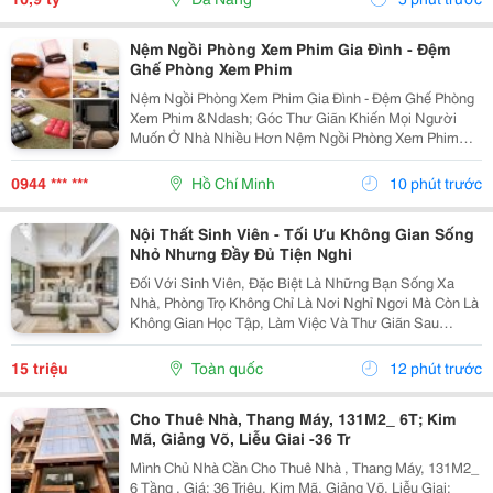
Hậu,...
Nệm Ngồi Phòng Xem Phim Gia Đình - Đệm
Ghế Phòng Xem Phim
Nệm Ngồi Phòng Xem Phim Gia Đình - Đệm Ghế Phòng
Xem Phim &Ndash; Góc Thư Giãn Khiến Mọi Người
Muốn Ở Nhà Nhiều Hơn Nệm Ngồi Phòng Xem Phim
Gia Đình Đệm Ghế Phòng Xem Phim Được Thiết Kế Với
Nhiều Kiểu Dáng, Kích Thước, Độ Dày Và Chất Liệu,
0944 *** ***
Hồ Chí Minh
10 phút trước
Giúp...
Nội Thất Sinh Viên - Tối Ưu Không Gian Sống
Nhỏ Nhưng Đầy Đủ Tiện Nghi
Đối Với Sinh Viên, Đặc Biệt Là Những Bạn Sống Xa
Nhà, Phòng Trọ Không Chỉ Là Nơi Nghỉ Ngơi Mà Còn Là
Không Gian Học Tập, Làm Việc Và Thư Giãn Sau
Những Giờ Học Căng Thẳng. Vì Vậy, Việc Lựa Chọn
Nội Thất Sinh Viên Phù Hợp Đóng Vai Trò Quan Trọng
15 triệu
Toàn quốc
12 phút trước
Trong...
Cho Thuê Nhà, Thang Máy, 131M2_ 6T; Kim
Mã, Giảng Võ, Liễu Giai -36 Tr
Mình Chủ Nhà Cần Cho Thuê Nhà , Thang Máy, 131M2_
6 Tầng , Giá: 36 Triệu. Kim Mã, Giảng Võ, Liễu Giai;