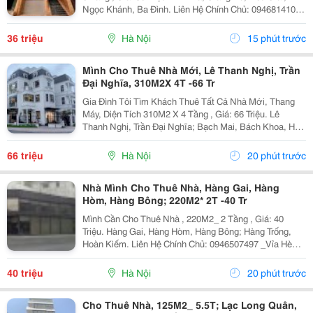
Ngọc Khánh, Ba Đình. Liên Hệ Chính Chủ: 0946814103
_Vỉa Hè Lớn, Mặt Tiền Rộng, Thoáng. _Vị Trí Ngay Ngã
Ba, Khu Đông Dân Cư, Kinh Doanh Sầm Uất,...
36 triệu
Hà Nội
15 phút trước
Mình Cho Thuê Nhà Mới, Lê Thanh Nghị, Trần
Đại Nghĩa, 310M2X 4T -66 Tr
Gia Đình Tôi Tìm Khách Thuê Tất Cả Nhà Mới, Thang
Máy, Diện Tích 310M2 X 4 Tầng , Giá: 66 Triệu. Lê
Thanh Nghị, Trần Đại Nghĩa; Bạch Mai, Bách Khoa, Hai
Bà Trưng. Liên Hệ Chủ Nhà: 0988289962 . Vị Trí Gần
Ngã Ba, Khu Đông Dân Cư, Kinh Doanh Sầm Uất,...
66 triệu
Hà Nội
20 phút trước
Nhà Mình Cho Thuê Nhà, Hàng Gai, Hàng
Hòm, Hàng Bông; 220M2* 2T -40 Tr
Mình Cần Cho Thuê Nhà , 220M2_ 2 Tầng , Giá: 40
Triệu. Hàng Gai, Hàng Hòm, Hàng Bông; Hàng Trống,
Hoàn Kiếm. Liên Hệ Chính Chủ: 0946507497 _Vỉa Hè
Lớn, Mặt Tiền Rộng, Thoáng. _Vị Trí Ngay Ngã Ba, Khu
Đông Dân Cư, Kinh Doanh Sầm Uất, Nhiều Văn
40 triệu
Hà Nội
20 phút trước
Phòng,...
Cho Thuê Nhà, 125M2_ 5.5T; Lạc Long Quân,