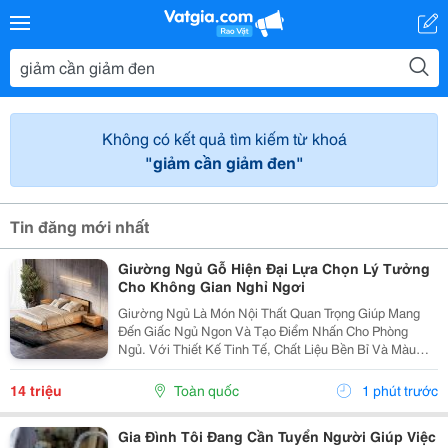
Không có kết quả tìm kiếm từ khoá
"giảm cần giảm đen"
Tin đăng mới nhất
Giường Ngủ Gỗ Hiện Đại Lựa Chọn Lý Tưởng
Cho Không Gian Nghỉ Ngơi
Giường Ngủ Là Món Nội Thất Quan Trọng Giúp Mang
Đến Giấc Ngủ Ngon Và Tạo Điểm Nhấn Cho Phòng
Ngủ. Với Thiết Kế Tinh Tế, Chất Liệu Bền Bỉ Và Màu
Sắc Trang Nhã, Giường Ngủ Gỗ Hiện Đại Ngày Càng
Được Nhiều Gia Đình Lựa Chọn Để Nâng Cao Chất
14 triệu
Toàn quốc
1 phút trước
Lượng Không...
Gia Đình Tôi Đang Cần Tuyển Người Giúp Việc