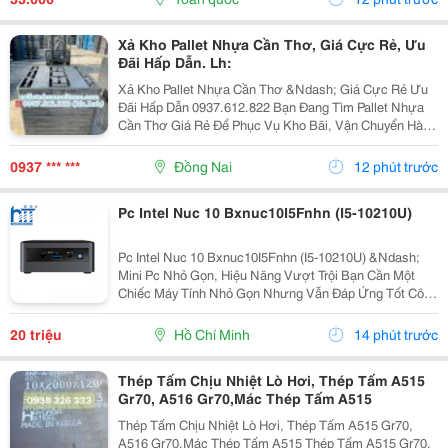
Cao,...
Xả Kho Pallet Nhựa Cần Thơ, Giá Cực Rẻ, Ưu
Đãi Hấp Dẫn. Lh:
Xả Kho Pallet Nhựa Cần Thơ &Ndash; Giá Cực Rẻ Ưu
Đãi Hấp Dẫn 0937.612.822 Bạn Đang Tìm Pallet Nhựa
Cần Thơ Giá Rẻ Để Phục Vụ Kho Bãi, Vận Chuyển Hàng
Hóa Hay Xuất Khẩu? Đây Chính Là Cơ Hội Không Nên
Bỏ Lỡ! ✅ Vì Sao Nên Chọn Pallet Nhựa Xả Kho? ...
0937 *** ***
Đồng Nai
12 phút trước
Pc Intel Nuc 10 Bxnuc10I5Fnhn (I5-10210U)
Pc Intel Nuc 10 Bxnuc10I5Fnhn (I5-10210U) &Ndash;
Mini Pc Nhỏ Gọn, Hiệu Năng Vượt Trội Bạn Cần Một
Chiếc Máy Tính Nhỏ Gọn Nhưng Vẫn Đáp Ứng Tốt Công
Việc Văn Phòng, Học Tập Hay Giải Trí? Pc Intel Nuc 10
Bxnuc10I5Fnhn (I5-10210U) Là Lựa Chọn Lý Tưởng...
20 triệu
Hồ Chí Minh
14 phút trước
Thép Tấm Chịu Nhiệt Lò Hơi, Thép Tấm A515
Gr70, A516 Gr70,Mác Thép Tấm A515
Thép Tấm Chịu Nhiệt Lò Hơi, Thép Tấm A515 Gr70,
A516 Gr70,Mác Thép Tấm A515 Thép Tấm A515 Gr70,