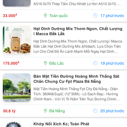
A516 Gr70 Thép Tấm Chịu Nhiệt Lò Hơi A515 Gr70,
A516 Gr70,20Mm,25Mm Thép Tấm Lò Hơi A515 Gr70
Là Loại Thép Hợp Kim Carbon-Silicon Chất Lượng
₫
33.000
Toàn quốc
17 phút trước
Cao,...
Hạt Dinh Dưỡng Mix Thơm Ngon, Chất Lượng
| Macca Đắk Lắk
Hạt Dinh Dưỡng Mix Thơm Ngon, Chất Lượng | Macca
Đắk Lắk Hạt Dinh Dưỡng Mix &Ndash; Lựa Chọn Tiện
Lợi Cho Chế Độ Ăn Lành Mạnh Mỗi Ngày Hạt Dinh
Dưỡng Mix Là Sự Kết Hợp Của Nhiều Loại Hạt Giàu
Dưỡng Chất, Mang Đến Hương Vị Thơm Ngon Và Tiện
₫
175.000
Đắc Lắc
19 phút trước
Lợi...
Bán Mặt Tiền Đường Hoàng Minh Thắng Sát
Chân Chung Cư Fpt Plaza Đà Nẵng
Mặt Tiền Hoàng Minh Thắng Fpt City Đà Nẵng.- Diện
Tích: 360M&Sup2; (12*30M).- Lô Sạch Đẹp.- Hướng
Chính Nam.- Với Vị Trí Nằm Trên Trục Đường Chính
Thông Từ Sân Bay Quốc Tế Đà Nẵng Ra Đến Bãi Tắm
Tân Trà. Là Một Trong Những Tuyến Đường Huyết Mạch
30,6 tỷ
Đà Nẵng
20 phút trước
Kết...
Khớp Nối Xích Kc; Toàn Phát