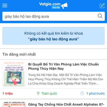
Không có kết quả tìm kiếm từ khoá
"giày bảo hộ lao động aura"
Tin đăng mới nhất
Bí Quyết Bố Trí Văn Phòng Làm Việc Chuẩn
Phong Thủy Hiện Nay
Trong Xã Hội Hiện Đại, Một Bố Trí Văn Phòng Làm Việc
Hợp Phong Thủy Không Chỉ Thể Hiện Thẩm Mỹ Mà Còn
Là Chìa Khóa Giúp Doanh Nghiệp Phát Triển Thịnh
Vượng. Văn Phòng Là Nơi Hội Tụ Năng Lượng Của Con
Người, Tài Vận Và Trí Tuệ. Nếu Dòng Khí Trong...
1 triệu
Toàn quốc
1 phút trước
Găng Tay Chống Hóa Chất Ansell Alphatec 87-