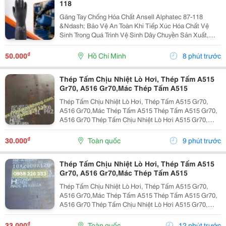
118
Găng Tay Chống Hóa Chất Ansell Alphatec 87-118
&Ndash; Bảo Vệ An Toàn Khi Tiếp Xúc Hóa Chất Vệ
Sinh Trong Quá Trình Vệ Sinh Dây Chuyền Sản Xuất,
Nhà Máy Và Khu Công Nghiệp, Người Lao Động
Thường Xuyên Tiếp Xúc Với Hóa Chất Tẩy Rửa, Dung
₫
50.000
Hồ Chí Minh
8 phút trước
Dịch Khử...
Thép Tấm Chịu Nhiệt Lò Hơi, Thép Tấm A515
Gr70, A516 Gr70,Mác Thép Tấm A515
Thép Tấm Chịu Nhiệt Lò Hơi, Thép Tấm A515 Gr70,
A516 Gr70,Mác Thép Tấm A515 Thép Tấm A515 Gr70,
A516 Gr70 Thép Tấm Chịu Nhiệt Lò Hơi A515 Gr70,
A516 Gr70,20Mm,25Mm Thép Tấm Lò Hơi A515 Gr70
Là Loại Thép Hợp Kim Carbon-Silicon Chất Lượng
₫
30.000
Toàn quốc
9 phút trước
Cao,...
Thép Tấm Chịu Nhiệt Lò Hơi, Thép Tấm A515
Gr70, A516 Gr70,Mác Thép Tấm A515
Thép Tấm Chịu Nhiệt Lò Hơi, Thép Tấm A515 Gr70,
A516 Gr70,Mác Thép Tấm A515 Thép Tấm A515 Gr70,
A516 Gr70 Thép Tấm Chịu Nhiệt Lò Hơi A515 Gr70,
A516 Gr70,20Mm,25Mm Thép Tấm Lò Hơi A515 Gr70
Là Loại Thép Hợp Kim Carbon-Silicon Chất Lượng
₫
33.000
Toàn quốc
12 phút trước