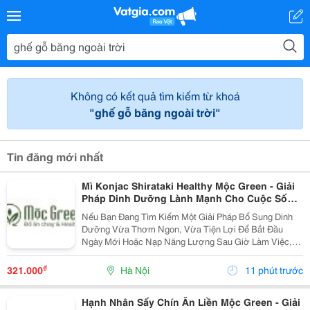
Không có kết quả tìm kiếm từ khoá
"ghế gỗ băng ngoài trời"
Tin đăng mới nhất
Mì Konjac Shirataki Healthy Mộc Green - Giải
Pháp Dinh Dưỡng Lành Mạnh Cho Cuộc Sống
Hiện Đại
Nếu Bạn Đang Tìm Kiếm Một Giải Pháp Bổ Sung Dinh
Dưỡng Vừa Thơm Ngon, Vừa Tiện Lợi Để Bắt Đầu
Ngày Mới Hoặc Nạp Năng Lượng Sau Giờ Làm Việc,
Thì Mì Konjac Shirataki Healthy Mộc Green Chính Là
Lựa Chọn Hoàn Hảo. Vì Sao Nên Lựa Chọn Mì Konjac...
₫
321.000
Hà Nội
11 phút trước
Hạnh Nhân Sấy Chín Ăn Liền Mộc Green - Giải