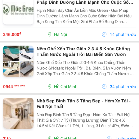
Pháp Dinh Dưỡng Lành Mạnh Cho Cuộc Sống
Hiện Đại
Hạnh Nhân Sấy Chín Ăn Liền Mộc Green - Giải Pháp
Dinh Dưỡng Lành Mạnh Cho Cuộc Sống Hiện Đại Nếu
Bạn Đang Tìm Kiếm Một Giải Pháp Bổ Sung Dinh
Dưỡng Vừa Thơm Ngon, Vừa Tiện Lợi Để Bắt Đầu
Ngày Mới Hoặc Nạp Năng Lượng Sau Giờ Làm Việc,
₫
246.000
Hà Nội
14 phút trước
Thì Hạnh Nhân...
Nệm Ghế Xếp Thư Giãn 2-3-4-5 Khúc Chống
Thấm Nước Ngoài Trời Bãi Biển Sân Vườn
Nệm Ghế Xếp Thư Giãn 2-3-4-5 Khúc Chống Thấm
Nước &Ndash; Ngoài Trời, Bãi Biển, Sân Vườn Nệm
Ghế Xếp Thư Giãn 2-3-4-5 Khúc Chống Thấm Nước Có
Nhiều Mẫu, Kích Thước, Màu Sắc Và Chất Liệu Phù
Hợp Nhu Cầu Lựa Chọn. Sản Phẩm Hoàn Thiện Tỉ Mỉ,
0944 *** ***
Hồ Chí Minh
34 phút trước
Bền Đẹp,...
Nhà Đẹp Bình Tân 5 Tầng Đẹp - Hẻm Xe Tải -
Full Nội Thất
Nhà Đẹp Bình Tân 5 Tầng Đẹp - Hẻm Xe Tải - Full Nội
Thất Giá Chỉ: 7 Tỷ (Thương Lượng) Diện Tích: 4 X
14.5M Kết Cấu: ✅ 1 Trệt, 1 Lửng, 3 Lầu. ✅ 4Pn, 5Wc
(Có Thể Bố Trí 6Pn). ✅ Phòng Thờ, Phòng Giặt, Sân
Thượng. Hẻm Xe Tải, Gần Mặt Tiền, Thuận...
7 tỷ
Hồ Chí Minh
1 giờ trước