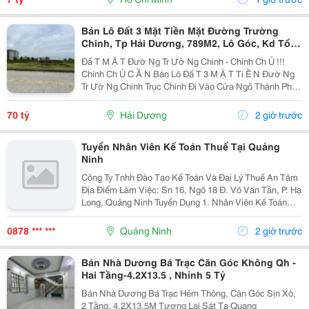
Bán Lô Đất 3 Mặt Tiền Mặt Đường Trường
Chinh, Tp Hải Dương, 789M2, Lô Góc, Kd Tốt,
Vị Trí Đẹp
Đấ T M Ặ T Đườ Ng Tr Ườ Ng Chinh - Chính Ch Ủ !!!
Chính Ch Ủ C Ầ N Bán Lô Đấ T 3 M Ặ T Ti Ề N Đườ Ng
Tr Ườ Ng Chinh Trục Chính Đi Vào Cửa Ngõ Thành Ph Ố
H Ả I D Ươ Ng - Di Ệ N Tích 789M2, Lô Góc 3 M Ặ T Ti Ề
N - H Ướ Ng Tây, Nam, B Ắ C - V Ị...
70 tỷ
Hải Dương
2 giờ trước
Tuyển Nhân Viên Kế Toán Thuế Tại Quảng
Ninh
Công Ty Tnhh Đào Tạo Kế Toán Và Đại Lý Thuế An Tâm
Địa Điểm Làm Việc: Sn 16, Ngõ 18 Đ. Võ Văn Tần, P. Hạ
Long, Quảng Ninh Tuyển Dụng 1. Nhân Viên Kế Toán
Thuế : 05 Mô Tả Công Việc: &Bull; Thực Hiện Các Công
Việc Liên Quan Đến Kế Toán Thuế...
0878 *** ***
Quảng Ninh
2 giờ trước
Bán Nhà Dương Bá Trạc Căn Góc Không Qh -
Hai Tầng-4.2X13.5 , Nhỉnh 5 Tỷ
Bán Nhà Dương Bá Trạc Hẻm Thông, Căn Góc Sịn Xò,
2 Tầng, 4.2X13.5M Tương Lai Sát Tạ Quang