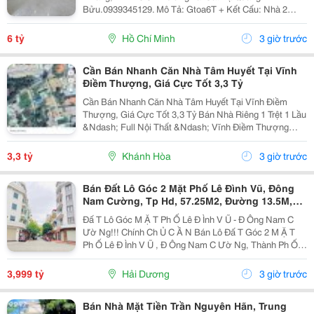
Bửu.0939345129. Mô Tả: Gtoa6T + Kết Cấu: Nhà 2
Tầng Btct Kiên Cố, 2 Phòng. + Vị Trí: Ngay Dương Bá
Trạc Thông Tạ Quang Bửu, Âu Dương Lân, Nguyễn Thị
6 tỷ
Hồ Chí Minh
3 giờ trước
Tần, Dạ...
Cần Bán Nhanh Căn Nhà Tâm Huyết Tại Vĩnh
Điềm Thượng, Giá Cực Tốt 3,3 Tỷ
Cần Bán Nhanh Căn Nhà Tâm Huyết Tại Vĩnh Điềm
Thượng, Giá Cực Tốt 3,3 Tỷ Bán Nhà Riêng 1 Trệt 1 Lầu
&Ndash; Full Nội Thất &Ndash; Vĩnh Điềm Thượng
&Ndash; Gần 23/10 Vị Trí: Thôn Vĩnh Điềm Thượng,
Cách Đường 23/10 Chỉ 50M Hẻm Thông Thoáng, Kết...
3,3 tỷ
Khánh Hòa
3 giờ trước
Bán Đất Lô Góc 2 Mặt Phố Lê Đình Vũ, Đông
Nam Cường, Tp Hd, 57.25M2, Đường 13.5M,
3.X Tỷ
Đấ T Lô Góc M Ặ T Ph Ố Lê Đ Ình V Ũ - Đ Ông Nam C
Ườ Ng!!! Chính Ch Ủ C Ầ N Bán Lô Đấ T Góc 2 M Ặ T
Ph Ố Lê Đ Ình V Ũ , Đ Ông Nam C Ườ Ng, Thành Ph Ố H
Ả I D Ươ Ng - Di Ệ N Tích 57.25M2, H Ướ Ng Tây, Tây B
Ắ C - M Ặ T Ti Ề N C Ự C R Ộ Ng -...
3,999 tỷ
Hải Dương
3 giờ trước
Bán Nhà Mặt Tiền Trần Nguyên Hãn, Trung