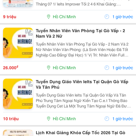
Tháng 07 1/ Ielts Improver Tối 2 4 6 Khai Giảng:
13/07/2026 Khung Giờ: 18:00 Đến 21:00 Học Phí Ưu Đãi
5% Khi Đăng Ký 2/ Ielts...
9 triệu
Hồ Chí Minh
1 giờ trước
Tuyển Nhân Viên Văn Phòng Tại Gò Vấp - 2
Nam Và 2 Nữ
Tuyển Nhân Viên Văn Phòng Tại Gò Vấp - 2 Nam Và 2
Nữ Nhân Viên Văn Phòng: (Là Sinh Viên Hoặc Đã Tốt
Nghiệp Cao Đẳng/ Đại Học) 1/ Vị Trí: Nhân Viên Full
Time (2 Nam 2 Nữ) Ca Làm: 13:00 Đến 21:00 (1 Tháng
Được Nghỉ Phép 1 Ngày, Và Hưởng Các Ngày...
₫
26.000
Hồ Chí Minh
1 giờ trước
Tuyển Dụng Giáo Viên Ielts Tại Quận Gò Vấp
Và Tân Phú
Tuyển Dụng Giáo Viên Ielts Tại Quận Gò Vấp Và Tân
Phú Trung Tâm Ngoại Ngữ Kiến Tạo C.e.t Thông Báo
Tuyển Dụng Cet Là Một Trung Tâm Ngoại Ngữ Đã Được
Thành Lập 16 Năm Chuyên Về Chương Trình Anh Văn
Học Thuật Ielts &Ndash; Toefl Ibt. Trung Tâm...
10 triệu
Hồ Chí Minh
1 giờ trước
Lịch Khai Giảng Khóa Cấp Tốc 2026 Tại Gò