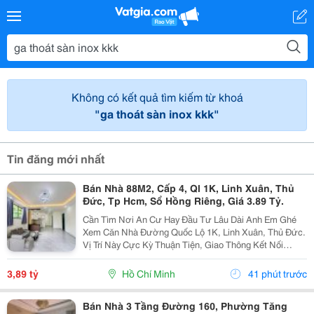
Không có kết quả tìm kiếm từ khoá
"ga thoát sàn inox kkk"
Tin đăng mới nhất
Bán Nhà 88M2, Cấp 4, Ql 1K, Linh Xuân, Thủ
Đức, Tp Hcm, Sổ Hồng Riêng, Giá 3.89 Tỷ.
Cần Tìm Nơi An Cư Hay Đầu Tư Lâu Dài Anh Em Ghé
Xem Căn Nhà Đường Quốc Lộ 1K, Linh Xuân, Thủ Đức.
Vị Trí Này Cực Kỳ Thuận Tiện, Giao Thông Kết Nối
Nhanh Chóng, Cực Kỳ Phù Hợp Cho Khách Mua Để Giữ
Tài Sản Hoặc Cho Thuê Đều Rất Ổn Định. Thông Tin...
3,89 tỷ
Hồ Chí Minh
41 phút trước
Bán Nhà 3 Tầng Đường 160, Phường Tăng