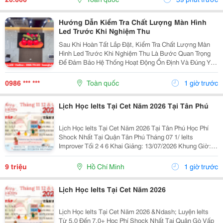
Để Vận...
Hướng Dẫn Kiểm Tra Chất Lượng Màn Hình
Led Trước Khi Nghiệm Thu
Sau Khi Hoàn Tất Lắp Đặt, Kiểm Tra Chất Lượng Màn
Hình Led Trước Khi Nghiệm Thu Là Bước Quan Trọng
Để Đảm Bảo Hệ Thống Hoạt Động Ổn Định Và Đúng Yêu
Cầu Kỹ Thuật. Một Số Hạng Mục Cần Kiểm Tra Gồm:
Chất Lượng Hiển Thị, Độ Sáng, Màu Sắc, Độ Đồng
0986 *** ***
Toàn quốc
1 giờ trước
Đều...
Lịch Học Ielts Tại Cet Năm 2026 Tại Tân Phú
Lịch Học Ielts Tại Cet Năm 2026 Tại Tân Phú Học Phí
Shock Nhất Tại Quận Tân Phú Tháng 07 1/ Ielts
Improver Tối 2 4 6 Khai Giảng: 13/07/2026 Khung Giờ:
18:00 Đến 21:00 Học Phí Ưu Đãi 5% Khi Đăng Ký 2/ Ielts
Basic Tối 3 5 7 Khai...
9 triệu
Hồ Chí Minh
1 giờ trước
Lịch Học Ielts Tại Cet Năm 2026
Lịch Học Ielts Tại Cet Năm 2026 &Ndash; Luyện Ielts
Từ 5.0 Đến 7.0+ Học Phí Shock Nhất Tại Quận Gò Vấp