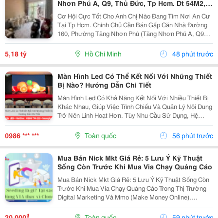
Nhơn Phú A, Q9, Thủ Đức, Tp Hcm. Dt 54M2,
Sổ Hồng Riêng. Giá 5,18 Tỷ
Cơ Hội Cực Tốt Cho Anh Chị Nào Đang Tìm Nơi An Cư
Tại Tp Hcm. Chính Chủ Cần Bán Gấp Căn Nhà Đường
160, Phường Tăng Nhơn Phú (Tăng Nhơn Phú A, Q9
Cũ). Vị Trí Nhà Nằm Trong Khu Dân Cư Ổn Định, Giao
Thông Thuận Tiện Chỉ Vài Bước Là Ra Lã Xuân Oai,
5,18 tỷ
Hồ Chí Minh
48 phút trước
Lê...
Màn Hình Led Có Thể Kết Nối Với Những Thiết
Bị Nào? Hướng Dẫn Chi Tiết
Màn Hình Led Có Khả Năng Kết Nối Với Nhiều Thiết Bị
Khác Nhau, Giúp Việc Trình Chiếu Và Quản Lý Nội Dung
Trở Nên Linh Hoạt Hơn. Tùy Nhu Cầu Sử Dụng, Hệ
Thống Có Thể Nhận Tín Hiệu Từ Máy Tính, Laptop,
Camera, Đầu Phát Hd/4K, Tv Box, Điện Thoại, Máy...
0986 *** ***
Toàn quốc
56 phút trước
Mua Bán Nick Mkt Giá Rẻ: 5 Lưu Ý Kỹ Thuật
Sống Còn Trước Khi Mua Via Chạy Quảng Cáo
Mua Bán Nick Mkt Giá Rẻ: 5 Lưu Ý Kỹ Thuật Sống Còn
Trước Khi Mua Via Chạy Quảng Cáo Trong Thị Trường
Digital Marketing Và Mmo (Make Money Online),
Facebook Ads Vẫn Luôn Là Kênh Mang Lại Lượng
Khách Hàng Tiềm Năng Và Dòng Doanh Thu Đột Phá.
₫
20.000
Toàn quốc
59 phút trước