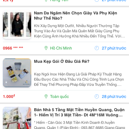
Nam Da Ngăm Nên Chọn Giày Và Phụ Kiện
Như Thế Nào?
Khi Xây Dựng Một Outfit, Nhiều Người Thường Tập
Trung Vào Áo Và Quần Mà Quên Mất Giày Cùng Phụ
Kiện Cũng Ảnh Hưởng Khá Nhiều Đến Tổng Thể. Với
Nam Da Ngăm, Lựa Chọn Đúng Những Chi Tiết Này Có
Thể Giúp Trang Phục Trông Cân Bằng, Chỉn Chu Và Thể
0966 *** ***
Hồ Chí Minh
27 phút trước
Hiện...
Mua Kẹp Gói Ở Đâu Giá Rẻ?
Kẹp Ngói Inox Hiện Đang Là Giải Pháp Kỹ Thuật Hàng
Đầu Được Các Nhà Thầu Và Chủ Công Trình Lựa Chọn
Để Thay Thế Phương Pháp Đắp Vữa Truyền Thống.
Trong Thi Công Mái Ngói Hiện Đại, Hệ Thống Mái Không
Chỉ Cần Đẹp Mà Phải Đảm Bảo Độ Bền Tuyệt Đối
₫
1.000
Toàn quốc
28 phút trước
Trước...
Bán Nhà 5 Tầng Mặt Tiền Huyền Quang, Quận
1- Hiếm Vị Trí 3 Mặt Tiền- Dt 4M*16M Vuông
Đẹp- Chính Chủ Giang Giang Xem Nhà
* Hiếm - Căn Góc 3 Mặt Tiền Kinh Doanh Đ.huyền
Quang, Quận 1 (P.tân Định) - 093.867.6685 Giang Giang