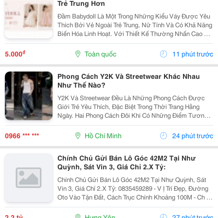
Trẻ Trung Hơn
Đầm Babydoll Là Một Trong Những Kiểu Váy Được Yêu
Thích Bởi Vẻ Ngoài Trẻ Trung, Nữ Tính Và Có Khả Năng
Biến Hóa Linh Hoạt. Với Thiết Kế Thường Nhấn Cao Ở
Phần Ngực Hoặc Eo Rồi Xòe Nhẹ Xuống Dưới, Kiểu
Váy Này Tạo Cảm Giác Thoải Mái Nhưng Vẫn Giữ
₫
5.000
Toàn quốc
11 phút trước
Được...
Phong Cách Y2K Và Streetwear Khác Nhau
Như Thế Nào?
Y2K Và Streetwear Đều Là Những Phong Cách Được
Giới Trẻ Yêu Thích, Đặc Biệt Trong Thời Trang Hằng
Ngày. Hai Phong Cách Đôi Khi Có Những Điểm Tương
Đồng Như Trang Phục Thoải Mái, Phom Rộng Và Ảnh
Hưởng Từ Văn Hóa Đường Phố. Tuy Nhiên, Y2K Và...
0966 *** ***
Hồ Chí Minh
24 phút trước
Chính Chủ Gửi Bán Lô Góc 42M2 Tại Như
Quỳnh, Sát Vin 3, Giá Chỉ 2.X Tỷ:
Chính Chủ Gửi Bán Lô Góc 42M2 Tại Như Quỳnh, Sát
Vin 3, Giá Chỉ 2.X Tỷ: 0835459289 - V Ị Trí Đẹp, Đường
Oto Vào Tận Đất, Cách Trục Chính Khoảng 100M - Ch Ỉ 1
Phút Di Chuyển Ra Vin 2,3 - Khoảng 300M Ra Đường
Quốc Lộ 5A - Di Chuyển 5P Ra Ngay...
2,2 tỷ
Hưng Yên
27 phút trước