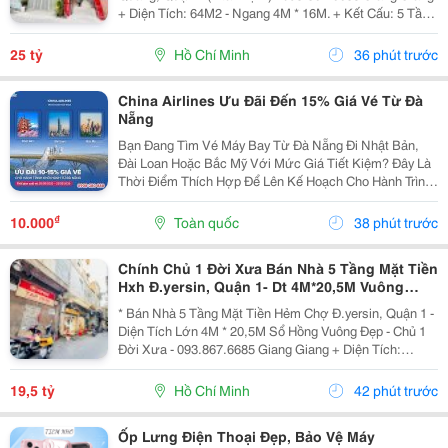
+ Diện Tích: 64M2 - Ngang 4M * 16M. + Kết Cấu: 5 Tầng
Mới Btct - Sân Thượng - 5Pn. + Sổ Hồng Vuông Đẹp -
Hoàn Công Chuẩn. + Chủ Chào: 25T. *...
25 tỷ
Hồ Chí Minh
36 phút trước
China Airlines Ưu Đãi Đến 15% Giá Vé Từ Đà
Nẵng
Bạn Đang Tìm Vé Máy Bay Từ Đà Nẵng Đi Nhật Bản,
Đài Loan Hoặc Bắc Mỹ Với Mức Giá Tiết Kiệm? Đây Là
Thời Điểm Thích Hợp Để Lên Kế Hoạch Cho Hành Trình
Cuối Năm Và Đầu Năm 2027. China Airlines Ưu Đãi Đến
15% Giá Vé Từ Đà Nẵng Cho Nhiều Điểm Đến Quốc
₫
10.000
Toàn quốc
38 phút trước
Tế...
Chính Chủ 1 Đời Xưa Bán Nhà 5 Tầng Mặt Tiền
Hxh Đ.yersin, Quận 1- Dt 4M*20,5M Vuông
Đẹp- Giá Tốt Chỉ 19,5T- Nh Định Giá 19T- Khai
* Bán Nhà 5 Tầng Mặt Tiền Hẻm Chợ Đ.yersin, Quận 1 -
Thác Dòng
Diện Tích Lớn 4M * 20,5M Sổ Hồng Vuông Đẹp - Chủ 1
Đời Xưa - 093.867.6685 Giang Giang + Diện Tích:
80M2. + Kết Cấu: 5 Tầng Btct - 6Pn - 6 Wc. + Ngay Chợ
Bến Thành &Amp; Chợ Dân Sinh - Khu Vực...
19,5 tỷ
Hồ Chí Minh
42 phút trước
Ốp Lưng Điện Thoại Đẹp, Bảo Vệ Máy