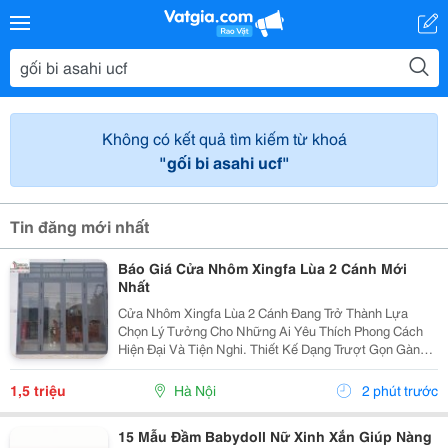
Không có kết quả tìm kiếm từ khoá
"gối bi asahi ucf"
Tin đăng mới nhất
Báo Giá Cửa Nhôm Xingfa Lùa 2 Cánh Mới
Nhất
Cửa Nhôm Xingfa Lùa 2 Cánh Đang Trở Thành Lựa
Chọn Lý Tưởng Cho Những Ai Yêu Thích Phong Cách
Hiện Đại Và Tiện Nghi. Thiết Kế Dạng Trượt Gọn Gàng
Trên Ray Giúp Cửa Vận Hành Nhẹ Nhàng, Tiết Kiệm
Diện Tích, Phù Hợp Cả Không Gian Nhỏ Hẹp Lẫn Những
1,5 triệu
Hà Nội
2 phút trước
Công...
15 Mẫu Đầm Babydoll Nữ Xinh Xắn Giúp Nàng