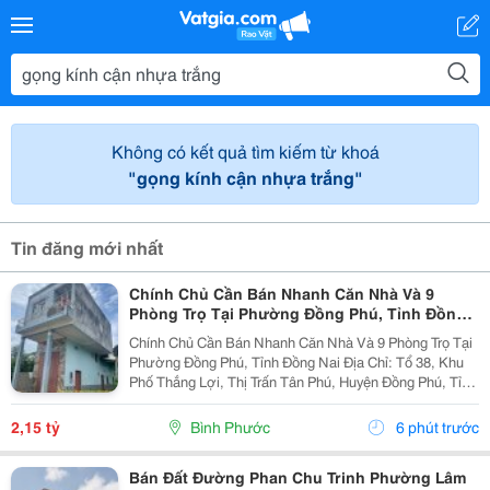
Không có kết quả tìm kiếm từ khoá
"gọng kính cận nhựa trắng"
Tin đăng mới nhất
Chính Chủ Cần Bán Nhanh Căn Nhà Và 9
Phòng Trọ Tại Phường Đồng Phú, Tỉnh Đồng
Nai
Chính Chủ Cần Bán Nhanh Căn Nhà Và 9 Phòng Trọ Tại
Phường Đồng Phú, Tỉnh Đồng Nai Địa Chỉ: Tổ 38, Khu
Phố Thắng Lợi, Thị Trấn Tân Phú, Huyện Đồng Phú, Tỉnh
Bình Phước Diện Tích: 250M2 (5X50M; Thổ Cư 50M2)
Giá Bán: 2 Tỷ 150 Triệu - Kết Cấu: 1 Căn...
2,15 tỷ
Bình Phước
6 phút trước
Bán Đất Đường Phan Chu Trinh Phường Lâm