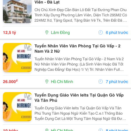
Viên - Đà Lạt
Chị Chủ Xinh Đẹp Cần Bán Lô Đất Tại Đường Phan Chu
Trinh Xây Dựng Phường Lâm Viên, Diện Tích 295M2 Có
224M2 Xd, Tặng Gpxd, Tặng Bản Vẽ Tk, Trên Đất Đã Ép
Cọc Giá 12.5Ty Liên Hệ 0917786186
12,5 tỷ
Lâm Đồng
6 phút trước
Tuyển Nhân Viên Văn Phòng Tại Gò Vấp - 2
Nam Và 2 Nữ
Tuyển Nhân Viên Văn Phòng Tại Gò Vấp - 2 Nam Và 2
Nữ Nhân Viên Văn Phòng: (Là Sinh Viên Hoặc Đã Tốt
Nghiệp Cao Đẳng/ Đại Học) 1/ Vị Trí: Nhân Viên Full
Time (2 Nam 2 Nữ) Ca Làm: 13:00 Đến 21:00 (1 Tháng
Được Nghỉ Phép 1 Ngày, Và Hưởng Các Ngày...
₫
26.000
Hồ Chí Minh
7 phút trước
Tuyển Dụng Giáo Viên Ielts Tại Quận Gò Vấp
Và Tân Phú
Tuyển Dụng Giáo Viên Ielts Tại Quận Gò Vấp Và Tân
Phú Trung Tâm Ngoại Ngữ Kiến Tạo C.e.t Thông Báo
Tuyển Dụng Cet Là Một Trung Tâm Ngoại Ngữ Đã Được
Thành Lập 16 Năm Chuyên Về Chương Trình Anh Văn
Học Thuật Ielts &Ndash; Toefl Ibt. Trung Tâm...
10 triệu
Hồ Chí Minh
8 phút trước