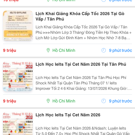
Lịch Khai Giảng Khóa Cấp Tốc 2026 Tại Gò
Vấp / Tân Phú
Lịch Khai Giảng Khóa Cấp Tốc 2026 Tại Gò Vấp / Tân
Phú ≫≫≫Nhóm Lớp 3 Tháng/ Đóng Tiền Hp Theo Khóa +
Lịch Mở Lớp Gửi Đính Kèm + Nhóm Học Nhờ 7-8 Bạn/
Lớp + Giáo Trình Ielts Có Band Điểm Lộ Trình, Sách
Nước Ngoài Bám Sát + Chia Đều 4 Kỹ...
9 triệu
Hồ Chí Minh
9 phút trước
Lịch Học Ielts Tại Cet Năm 2026 Tại Tân Phú
Lịch Học Ielts Tại Cet Năm 2026 Tại Tân Phú Học Phí
Shock Nhất Tại Quận Tân Phú Tháng 07 1/ Ielts
Improver Tối 2 4 6 Khai Giảng: 13/07/2026 Khung Giờ:
18:00 Đến 21:00 Học Phí Ưu Đãi 5% Khi Đăng Ký 2/ Ielts
Basic Tối 3 5 7 Khai...
9 triệu
Hồ Chí Minh
9 phút trước
Lịch Học Ielts Tại Cet Năm 2026
Lịch Học Ielts Tại Cet Năm 2026 &Ndash; Luyện Ielts
Từ 5.0 Đến 7.0+ Học Phí Shock Nhất Tại Quận Gò Vấp