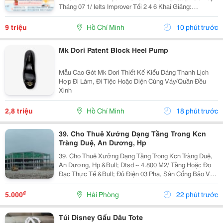
Tháng 07 1/ Ielts Improver Tối 2 4 6 Khai Giảng:
13/07/2026 Khung Giờ: 18:00 Đến 21:00 Học Phí Ưu Đãi
5% Khi Đăng Ký 2/ Ielts...
9 triệu
Hồ Chí Minh
10 phút trước
Mk Dori Patent Block Heel Pump
Mẫu Cao Gót Mk Dori Thiết Kế Kiểu Dáng Thanh Lịch
Hợp Đi Làm, Đi Tiệc Hoặc Diện Cùng Váy/Quần Đều
Xinh
2,8 triệu
Hồ Chí Minh
18 phút trước
39. Cho Thuê Xưởng Dạng Tầng Trong Kcn
Tràng Duệ, An Dương, Hp
39. Cho Thuê Xưởng Dạng Tầng Trong Kcn Tràng Duệ,
An Dương, Hp &Bull; Dtsd ~ 4.800 M2/ Tầng Hoặc Đo
Đạc Thực Tế &Bull; Đủ Điện 03 Pha, Sân Cổng Bảo Vệ,
Pccc Tự Động, Mới 100% &Bull; Giá Chào Thuê 5.25
Usd/ M2/ Tháng
₫
5.000
Hải Phòng
22 phút trước
Túi Disney Gấu Dâu Tote