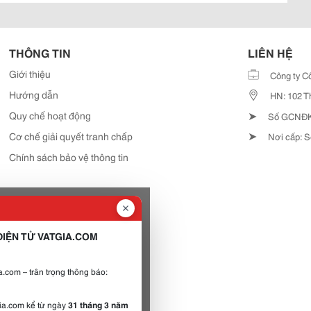
THÔNG TIN
LIÊN HỆ
Giới thiệu
Công ty C
Hướng dẫn
HN: 102 T
➤
Quy chế hoạt động
Số GCNĐKD
➤
Cơ chế giải quyết tranh chấp
Nơi cấp: S
Chính sách bảo vệ thông tin
IỆN TỬ VATGIA.COM
.com – trân trọng thông báo:
gia.com kể từ ngày
31 tháng 3 năm