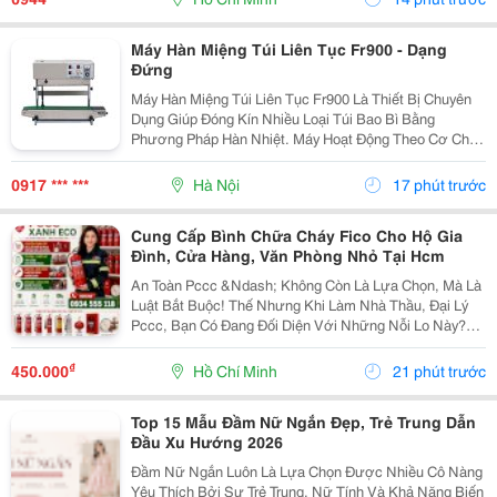
Ưu Đãi...
Máy Hàn Miệng Túi Liên Tục Fr900 - Dạng
Đứng
Máy Hàn Miệng Túi Liên Tục Fr900 Là Thiết Bị Chuyên
Dụng Giúp Đóng Kín Nhiều Loại Túi Bao Bì Bằng
Phương Pháp Hàn Nhiệt. Máy Hoạt Động Theo Cơ Chế
Liên Tục, Hỗ Trợ Tăng Tốc Độ Đóng Gói Và Tạo Đường
Hàn Đều Trên Từng Sản Phẩm. Đây Là Lựa Chọn Phù
0917 *** ***
Hà Nội
17 phút trước
Hợp...
Cung Cấp Bình Chữa Cháy Fico Cho Hộ Gia
Đình, Cửa Hàng, Văn Phòng Nhỏ Tại Hcm
An Toàn Pccc &Ndash; Không Còn Là Lựa Chọn, Mà Là
Luật Bắt Buộc! Thế Nhưng Khi Làm Nhà Thầu, Đại Lý
Pccc, Bạn Có Đang Đối Diện Với Những Nỗi Lo Này?
Đại Lý Nhỏ: Sợ Ôm Hàng, Vốn Chôn, Rủi Ro Cao. Nhà
Thầu: Hồ Sơ Pháp Lý Không Đủ, Công Trình Chậm...
₫
450.000
Hồ Chí Minh
21 phút trước
Top 15 Mẫu Đầm Nữ Ngắn Đẹp, Trẻ Trung Dẫn
Đầu Xu Hướng 2026
Đầm Nữ Ngắn Luôn Là Lựa Chọn Được Nhiều Cô Nàng
Yêu Thích Bởi Sự Trẻ Trung, Nữ Tính Và Khả Năng Biến