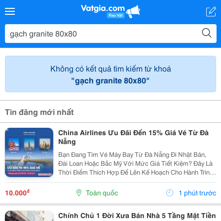
Không có kết quả tìm kiếm từ khoá
"gạch granite 80x80"
Tin đăng mới nhất
China Airlines Ưu Đãi Đến 15% Giá Vé Từ Đà
Nẵng
Bạn Đang Tìm Vé Máy Bay Từ Đà Nẵng Đi Nhật Bản,
Đài Loan Hoặc Bắc Mỹ Với Mức Giá Tiết Kiệm? Đây Là
Thời Điểm Thích Hợp Để Lên Kế Hoạch Cho Hành Trình
Cuối Năm Và Đầu Năm 2027. China Airlines Ưu Đãi Đến
15% Giá Vé Từ Đà Nẵng Cho Nhiều Điểm Đến Quốc
₫
10.000
Toàn quốc
1 phút trước
Tế...
Chính Chủ 1 Đời Xưa Bán Nhà 5 Tầng Mặt Tiền