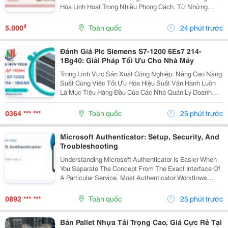
Hóa Linh Hoạt Trong Nhiều Phong Cách. Từ Những
Thiết Kế Babydoll Đáng Yêu, Đầm Chữ A Thanh Lịch
Đến Kiểu Trễ Vai Quyến Rũ Hay Tay Phồng Điệu Đà,
₫
5.000
Toàn quốc
24 phút trước
Mỗi...
Đánh Giá Plc Siemens S7-1200 6Es7 214-
1Bg40: Giải Pháp Tối Ưu Cho Nhà Máy
Trong Lĩnh Vực Sản Xuất Công Nghiệp, Nâng Cao Năng
Suất Cùng Việc Tối Ưu Hóa Hiệu Suất Vận Hành Luôn
Là Mục Tiêu Hàng Đầu Của Các Nhà Quản Lý Doanh
Nghiệp. Để Hỗ Trợ Các Dây Chuyền Và Hệ Thống Tự
Động Hóa Làm Việc Chính Xác, Mượt Mà Hơn, Một
0364 *** ***
Toàn quốc
25 phút trước
Thiết Bị...
Microsoft Authenticator: Setup, Security, And
Troubleshooting
Understanding Microsoft Authenticator Is Easier When
You Separate The Concept From The Exact Interface Of
A Particular Service. Most Authenticator Workflows
Connect An Account To An App, Device, Or Verification
Method And Then Request A Changing Code...
0892 *** ***
Toàn quốc
25 phút trước
Bán Pallet Nhựa Tải Trọng Cao, Giá Cực Rẻ Tại