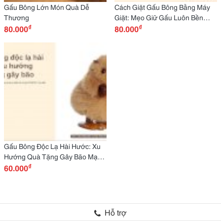
Gấu Bông Lớn Món Quà Dễ
Cách Giặt Gấu Bông Bằng Máy
Thương
Giặt: Mẹo Giữ Gấu Luôn Bền
₫
₫
80.000
Đẹp Như Mới
80.000
Gấu Bông Độc Lạ Hài Hước: Xu
Hướng Quà Tặng Gây Bão Mạng
₫
Xã Hội
60.000
Hỗ trợ