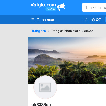
Danh mục
Liên hệ QC
Trang chủ
Trang cá nhân của ok8386sh
ok8386sh