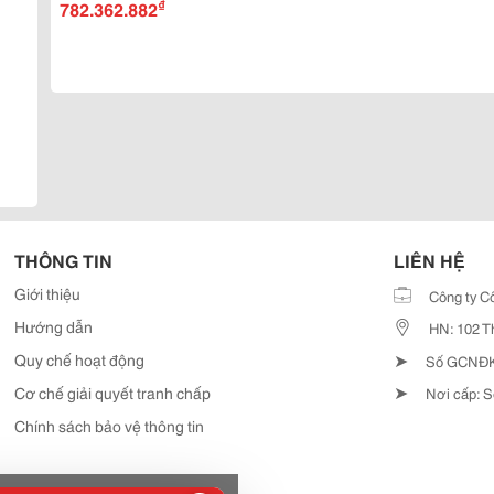
₫
782.362.882
THÔNG TIN
LIÊN HỆ
Giới thiệu
Công ty C
Hướng dẫn
HN: 102 T
➤
Quy chế hoạt động
Số GCNĐKD
➤
Cơ chế giải quyết tranh chấp
Nơi cấp: S
Chính sách bảo vệ thông tin