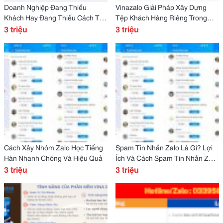
Doanh Nghiệp Đang Thiếu
Vinazalo Giải Pháp Xây Dựng
Khách Hay Đang Thiếu Cách Tìm
Tệp Khách Hàng Riêng Trong
Khách?
3 triệu
Thời Đại Thuế Đang Siết Chặt
3 triệu
Cách Xây Nhóm Zalo Học Tiếng
Spam Tin Nhắn Zalo Là Gì? Lợi
Hàn Nhanh Chóng Và Hiệu Quả
Ích Và Cách Spam Tin Nhắn Zalo
3 triệu
Hiệu Quả
3 triệu