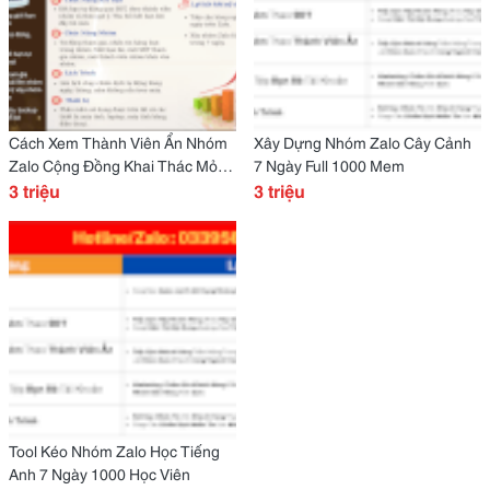
Cách Xem Thành Viên Ẩn Nhóm
Xây Dựng Nhóm Zalo Cây Cảnh
Zalo Cộng Đồng Khai Thác Mỏ
7 Ngày Full 1000 Mem
Khách Hàng Tiềm Năng
3 triệu
3 triệu
Tool Kéo Nhóm Zalo Học Tiếng
Anh 7 Ngày 1000 Học Viên