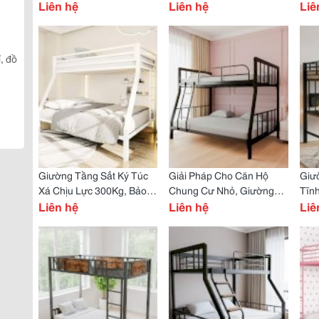
Hiệu Uy Tín, Bền Bỉ Vượt
Liên hệ
Nạp Lại Năng Lượng
Liên hệ
Chồ
Liê
Trội
100%
Đê
í, đồ
Giường Tầng Sắt Ký Túc
Giải Pháp Cho Căn Hộ
Giư
Xá Chịu Lực 300Kg, Bảo
Chung Cư Nhỏ, Giường
Tĩnh
Hành Hậu Mãi 1 Năm
Liên hệ
Tầng Sắt Người Lớn Tích
Liên hệ
Tích
Liê
Hợp Bàn Làm Việc
Chắ