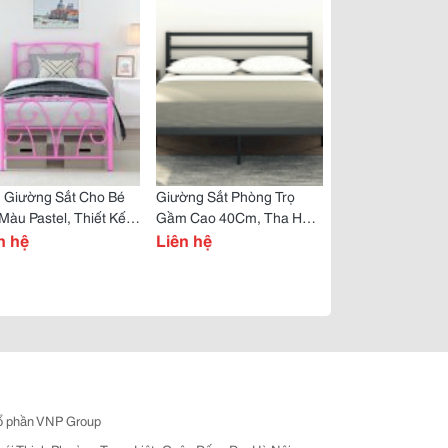
 Giường Sắt Cho Bé
Giường Sắt Phòng Trọ
Màu Pastel, Thiết Kế
Gầm Cao 40Cm, Tha Hồ
g Yêu, Decor Xinh
n hệ
Chứa Vali, Thùng Đồ Đạc
Liên hệ
g Linh
Cồng Kềnh
ổ phần VNP Group