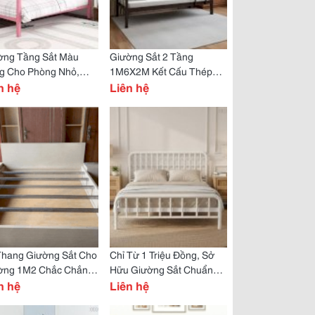
ờng Tầng Sắt Màu
Giường Sắt 2 Tầng
g Cho Phòng Nhỏ,
1M6X2M Kết Cấu Thép
 Pháp Decor Xinh Xắn
n hệ
Dày 1.8Mm, Mua Một Lần,
Liên hệ
 Kiệm 50% Diện Tích
Dùng 20 Năm
Thang Giường Sắt Cho
Chỉ Từ 1 Triệu Đồng, Sở
ờng 1M2 Chắc Chắn
Hữu Giường Sắt Chuẩn
 Trội, Vừa Khít, Không
n hệ
Đẹp Tại Phố Ngô Gia Tự
Liên hệ
Kẹt