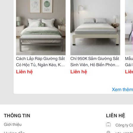
Cách Lắp Ráp Giường Sắt
Chỉ 950K Sắm Giường Sắt
Mẫu
Có Hộc Tủ, Ngăn Kéo, Kéo
Sinh Viên, Hô Biến Phòng
Gái 
Trượt Êm Ái, Không Lo
Liên hệ
Trọ 10M² Đẹp Như Phim
Liên hệ
Đán
Liê
Lệch Ray
Hàn Quốc!
Lun
Xem thêm
THÔNG TIN
LIÊN HỆ
Giới thiệu
Công ty C