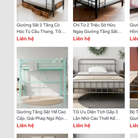
Giường Sắt 2 Tầng Có
Chỉ Từ 2 Triệu Sở Hữu
Giư
Hộc Tủ Cầu Thang, Tối
Ngay Giường Tầng Sắt
Hồn
Ưu Không Gian Sống Hiện
Liên hệ
Hộp Vuông Vắn, Đẹp Bền
Liên hệ
Giải
Liê
Đại
Trên 15 Năm
Tiết
Giường Tầng Sắt 1M Cao
Tối Ưu Diện Tích Gấp 3
Bộ 
Cấp, Giải Pháp Ngủ Rộng
Lần Nhờ Các Thiết Kế
Giư
Rãi Cho Phòng Hẹp
Liên hệ
Giường Sắt Đa Năng Này
Liên hệ
Vượt
Liê
Cọt 