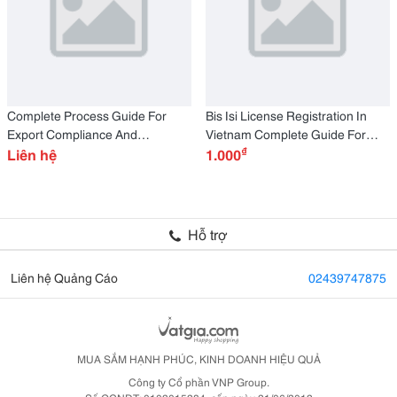
Complete Process Guide For
Bis Isi License Registration In
Export Compliance And
Vietnam Complete Guide For
₫
Certification Bis Isi Registration
Liên hệ
Manufacturers And Exporters
1.000
For Vietnam Exporters
Hỗ trợ
Liên hệ Quảng Cáo
02439747875
MUA SẮM HẠNH PHÚC, KINH DOANH HIỆU QUẢ
Công ty Cổ phần VNP Group.