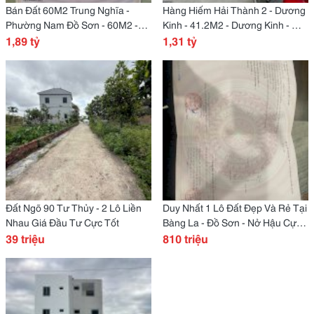
Bán Đất 60M2 Trung Nghĩa -
Hàng Hiếm Hải Thành 2 - Dương
Phường Nam Đồ Sơn - 60M2 -
Kinh - 41.2M2 - Dương Kinh - Giá
Đồ Sơn - Giá 1 Tỷ 8Xx
1,89 tỷ
1 Tỷ 2Xx
1,31 tỷ
Đất Ngõ 90 Tư Thủy - 2 Lô Liền
Duy Nhất 1 Lô Đất Đẹp Và Rẻ Tại
Nhau Giá Đầu Tư Cực Tốt
Bàng La - Đồ Sơn - Nở Hậu Cực
39 triệu
Đẹp
810 triệu