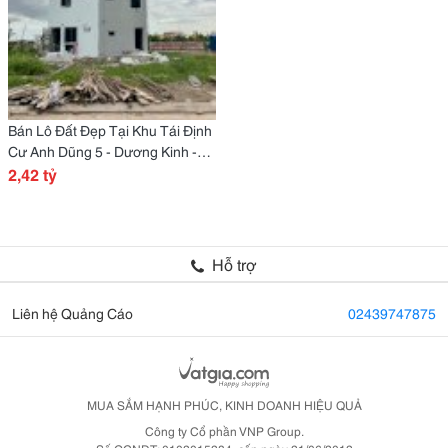
Bán Lô Đất Đẹp Tại Khu Tái Định
Cư Anh Dũng 5 - Dương Kinh -
Hải Phòng
2,42 tỷ
Hỗ trợ
Liên hệ Quảng Cáo
02439747875
MUA SẮM HẠNH PHÚC, KINH DOANH HIỆU QUẢ
Công ty Cổ phần VNP Group.