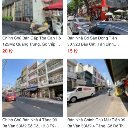
Chính Chủ Bán Gấp Tòa Căn Hộ
Bán Nhà Có Sẵn Dòng Tiền
125M2 Quang Trung, Gò Vấp, 13
307/23 Bàu Cát, Tân Bình,
Chdv Full Nội Thất, Dòng Tiền
20 tỷ
133M2, Giá Cực Tốt 15 Tỷ, Vị Trí
15 tỷ
Khủng 50Tr/Tháng. Lh:
Kinh Doanh Đắc Địa, Sổ Hồng
Riêng. Gọi Ngay:
Chính Chủ Bán Nhà 4 Tầng 99
Bán Nhà Chính Chủ Mặt Tiền 99
Ba Vân 53M2 Sổ Đỏ, 13.8 Tỷ -
Ba Vân 53M2 4 Tầng, Sổ Đỏ Trao