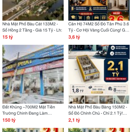
Nhà Mặt Phố Bàu Cát 133M2 -
Căn Hộ 74M2 Sổ Đỏ Tân Phú 3.6
Sổ Hồng 2 Tầng - Giá 15 Tỷ - Lh:
Tỷ - Cơ Hội Vàng Cuối Cùng! Gọi
15 tỷ
Ngay
3,6 tỷ
Đất Khủng ~700M2 Mặt Tiền
Nhà Mặt Phố Bàu Bàng 150M2 -
Trường Chinh Đang Làm
Sổ Đỏ Chính Chủ - Chỉ 2.1 Tỷ!
Showroom Giá 150 Tỷ - Tây
150 tỷ
Không Đợi Nữa!
2,1 tỷ
Thạnh, Tân Phú