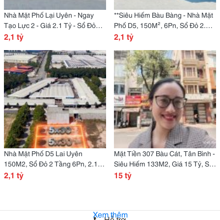
Nhà Mặt Phố Lại Uyên - Ngay
**Siêu Hiếm Bàu Bàng - Nhà Mặt
Tạo Lực 2 - Giá 2.1 Tỷ - Sổ Đỏ
Phố D5, 150M², 6Pn, Sổ Đỏ 2.1
150M2 - 6Pn - 30X5M - Chỉ Còn 1
2,1 tỷ
Tỷ - Chốt Nhanh Kẻo Hết! **
2,1 tỷ
Căn - Lh:
Nhà Mặt Phố D5 Lai Uyên
Mặt Tiền 307 Bàu Cát, Tân Bình -
150M2, Sổ Đỏ 2 Tầng 6Pn, 2.1
Siêu Hiếm 133M2, Giá 15 Tỷ, Sổ
Tỷ - Cơ Hội Vàng Không Thể Bỏ
2,1 tỷ
Hồng Chính Chủ - Nhỉnh Bao
15 tỷ
Lỡ!
Tiền Cũng Không Có Căn Thứ 2 -
Gọi Ngay !
Xem thêm
Hỗ trợ