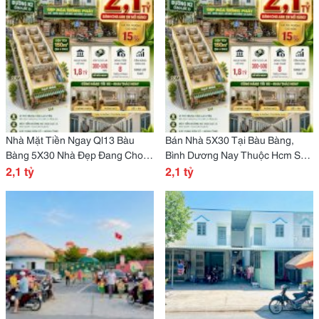
Nhà Mặt Tiền Ngay Ql13 Bàu
Bán Nhà 5X30 Tại Bàu Bàng,
Bàng 5X30 Nhà Đẹp Đang Cho
Bình Dương Nay Thuộc Hcm Sổ
Thuê Dòng Tiền - 150M2 - 6Pn -
2,1 tỷ
Đỏ Riêng Chỉ 2.1 Tỷ - Hiếm Có
2,1 tỷ
Sổ Đỏ - Giá 2.1 Tỷ - Cơ Hội Có 1-
Khó Tìm! Gọi Ngay !
0-2!