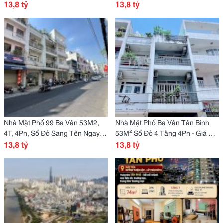
Cơ Hội Vàng Tân Bình, Lh:
13,8 tỷ
Tay - Cơ Hội Vàng Tân Bình!
13,8 tỷ
Nhà Mặt Phố 99 Ba Vân 53M2,
Nhà Mặt Phố Ba Vân Tân Bình
4T, 4Pn, Sổ Đỏ Sang Tên Ngay -
53M² Sổ Đỏ 4 Tầng 4Pn - Giá Rẻ
13.8 Tỷ Tân Bình!
13,8 tỷ
Hơn Thị Trường 13.8 Tỷ!
13,8 tỷ