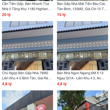
Cần Tiền Gấp, Bán Nhanh Tòa
Bán Gấp Nhà Mặt Tiền Bàu Cát,
Nhà 5 Tầng Khu 1180 Highland
Tân Bình, 133M2, Giá Chỉ 15 Tỷ,
Coffee Quang Trung, Gò Vấp,
20 tỷ
Vị Trí Kinh Doanh Đắc Địa, Sở
15 tỷ
125M2, 13 Phòng Dòng Tiền
Hữu Ngay! Lh:
Khủng. Lh:
Chủ Ngộp Bán Gấp Nhà 78M2
Bán Nhà Ngon Ngang 6M X 12
Liên Khu 4-5 Bình Tân, Giá Rẻ
Ngay Ql1A - Liên Khu 4 5, An
Nhất Khu Vực Chỉ 4,8 Tỷ, Sổ
4,8 tỷ
Lạc, Bình Tân Chỉ 4,8 Tỷ
4,8 tỷ
Hồng Riêng, Xem Ngay Kẻo Lỡ!