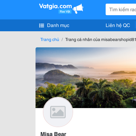
Danh mục
Liên hệ QC
Trang chủ
Trang cá nhân của misabearshopid8
Misa Bear