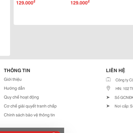
₫
₫
Đơn Giản Mà Vẫn Nổi Bật
129.000
Hợp Quần Jean Cho
129.000
Phong Cách Hiện Đại
THÔNG TIN
LIÊN HỆ
Giới thiệu
Công ty C
Hướng dẫn
HN: 102 T
➤
Quy chế hoạt động
Số GCNĐKD
➤
Cơ chế giải quyết tranh chấp
Nơi cấp: S
Chính sách bảo vệ thông tin