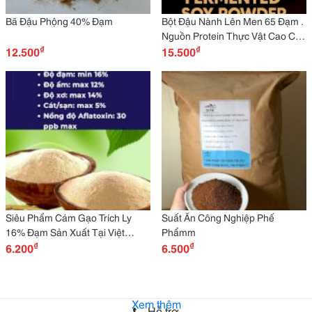
Bã Đậu Phộng 40% Đạm
Bột Đậu Nành Lên Men 65 Đạm .
Nguồn Protein Thực Vật Cao Cấp
₫
₫
12.500
Cho Vật Nuôi
15.500
Siêu Phẩm Cám Gạo Trích Ly
Suất Ăn Công Nghiệp Phế
16% Đạm Sản Xuất Tại Việt
Phẩmm
₫
₫
Namm
6.200
6.500
Xem thêm
Hỗ trợ