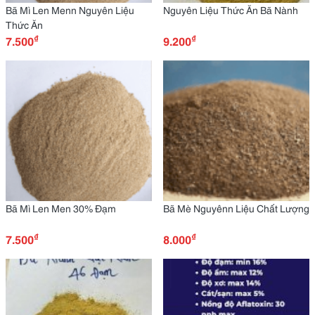
Bã Mì Len Menn Nguyên Liệu
Nguyên Liệu Thức Ăn Bã Nành
Thức Ăn
₫
₫
7.500
9.200
Bã Mì Len Men 30% Đạm
Bã Mè Nguyênn Liệu Chất Lượng
₫
₫
7.500
8.000