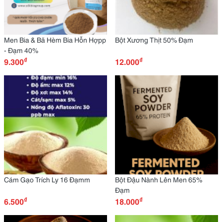
Men Bia & Bã Hèm Bia Hỗn Hợpp
Bột Xương Thịt 50% Đạm
- Đạm 40%
₫
₫
9.300
12.000
Cám Gạo Trích Ly 16 Đạmm
Bột Đậu Nành Lên Men 65%
Đạm
₫
₫
6.500
18.000