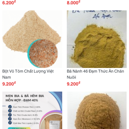
₫
₫
6.200
8.000
Bột Vỏ Tôm Chất Lượng Việt
Bã Nành 46 Đạm Thức Ăn Chăn
Nam
Nuôii
₫
₫
9.200
9.200