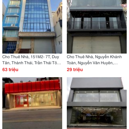
Cho Thuê Nhà, 151M2- 7T, Duy
Cho Thuê Nhà, Nguyễn Khánh
Tân, Thành Thái, Trần Thái Tông
Toàn, Nguyễn Văn Huyên,
-63 Tr
63 triệu
130M2X 3T -29 Tr
29 triệu