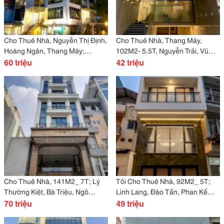
Cho Thuê Nhà, Nguyễn Thị Định,
Cho Thuê Nhà, Thang Máy,
Hoàng Ngân, Thang Máy;
102M2- 5.5T, Nguyễn Trãi, Vũ
167M2* 7T -60 Tr
60 triệu
Tông Phan -42 Tr
42 triệu
Cho Thuê Nhà, 141M2_ 7T; Lý
Tôi Cho Thuê Nhà, 92M2_ 5T;
Thường Kiệt, Bà Triệu, Ngô
Linh Lang, Đào Tấn, Phan Kế
Quyền -70 Tr
70 triệu
Bính -49 Tr
49 triệu