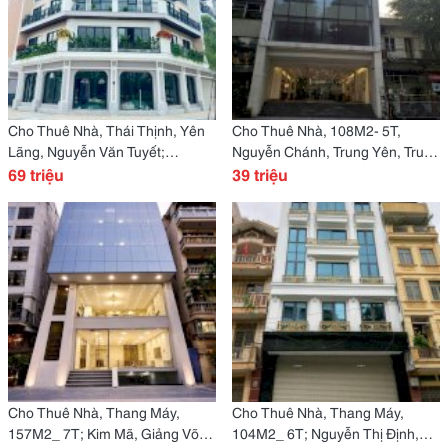
Cho Thuê Nhà, Thái Thịnh, Yên
Cho Thuê Nhà, 108M2- 5T,
Lãng, Nguyễn Văn Tuyết;
Nguyễn Chánh, Trung Yên, Trung
143M2* 5T -69 Tr
69 triệu
Kính -39 Tr
39 triệu
Cho Thuê Nhà, Thang Máy,
Cho Thuê Nhà, Thang Máy,
157M2_ 7T; Kim Mã, Giảng Võ,
104M2_ 6T; Nguyễn Thị Định,