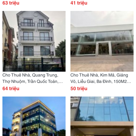
Liễu Giai -63 Tr
63 triệu
Hoàng Ngân -41 Tr
41 triệu
Cho Thuê Nhà, Quang Trung,
Cho Thuê Nhà, Kim Mã, Giảng
Thợ Nhuộm, Trần Quốc Toản,
Võ, Liễu Giai, Ba Đình, 150M2X
305M2X 4T -64 Tr
64 triệu
2T -50 Tr
50 triệu