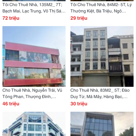
Tôi Cho Thuê Nhà, 135M2_ 7T;
Tôi Cho Thuê Nhà, 84M2- 5T, Lý
Bạch Mai, Lạc Trung, Võ Thị Sáu
Thường Kiệt, Bà Triệu, Ngô
-72 Tr
72 triệu
Quyền -29 Tr
29 triệu
Cho Thuê Nhà, Nguyễn Trãi, Vũ
Cho Thuê Nhà, 83M2_ 5T; Đào
Tông Phan, Thượng Đình,
Duy Từ, Mã Mây, Hàng Bạc,
190M2X 3T -46 Tr
46 triệu
Hoàn Kiếm -30 Tr
30 triệu