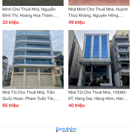
Mình Cho Thuê Nhà, Nguyễn
Nhà Mình Cho Thuê Nhà, Huỳnh
Đình Thi, Hoàng Hoa Thám;
Thúc Kháng, Nguyên Hồng,
162M2* 1T -33 Tr
33 triệu
160M2X 2T -49 Tr
49 triệu
Nhà Tôi Cho Thuê Nhà, Trần
Nhà Tôi Cho Thuê Nhà, 105M2-
Quốc Hoàn, Phạm Tuấn Tài,;
6T, Hàng Gai, Hàng Hòm, Hàng
151M2* 7T -65 Tr
65 triệu
Bông -40 Tr
40 triệu
Xem thêm
Hỗ trợ