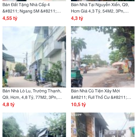
Bán Đất Tặng Nhà Cấp 4
Bán Nhà Tại Nguyễn Xiển, Q9,
&#8211; Ngang 5M &#8211;
Hcm Giá 4,3 Tỷ, 54M2, 3Pn,
Đường Xe Hơi, Sát Vinhomes,
4,55 tỷ
3Wc, Siêu Hot!
4,3 tỷ
Khu Cnc &#8211; Giá Chỉ Nhỉnh
4 Tỷ
Bán Nhà Lò Lu, Trường Thạnh,
Bán Nhà Cũ Tiện Xây Mới
Q9, Hcm, 4,8 Tỷ, 77M2, 3Pn,
&#8211; Full Thổ Cư &#8211;
3Wc, 2 Tầng, Mt 6,2M, Ngõ 6M,
4,8 tỷ
Ngang Khủng 12M &#8211; Gần
10,5 tỷ
Pháp Lý Đầy Đủ!
Mặt Tiền Lò Lu &#8211; Chỉ 10,5
Tỷ (Tl)