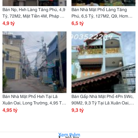
Bán Np, Hxh Làng Tăng Phú, 4,9
Bán Nhà Mặt Phố Làng Tăng
Tỷ, 72M2, Mặt Tiền 4M, Pháp Lý
Phú, 6,5 Tỷ, 127M2, Q9, Hcm
Đầy Đủ, Quận 9, Hcm, Hot!
4,9 tỷ
Giá Cực Chất Bao Đẹp
6,5 tỷ
Bán Nhà Mặt Phố Hxh Tại Lã
Bán Gấp Nhà Mặt Phố 4Pn 5Wc,
Xuân Oai, Long Trường, 4,95 Tỷ,
90M2, 9,3 Tỷ Tại Lã Xuân Oai,
56M2, 2Pn, 2Wc, Quận 9, Hcm
4,95 tỷ
Tăng Nhơn Phú A, Q9, Hcm
9,3 tỷ
Xem thêm
Hỗ trợ