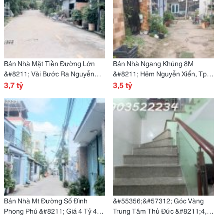
Bán Nhà Mặt Tiền Đường Lớn
Bán Nhà Ngang Khủng 8M
&#8211; Vài Bước Ra Nguyễn
&#8211; Hẻm Nguyễn Xiển, Tp
Xiển &#8211; Chỉ 3,7 Tỷ
3,7 tỷ
Thủ Đức &#8211; Giá Chỉ 3 Tỷ 5
3,5 tỷ
Bán Nhà Mt Đường Số Đình
&#55356;&#57312; Góc Vàng
Phong Phú &#8211; Giá 4 Tỷ 4
Trung Tâm Thủ Đức &#8211;4,8