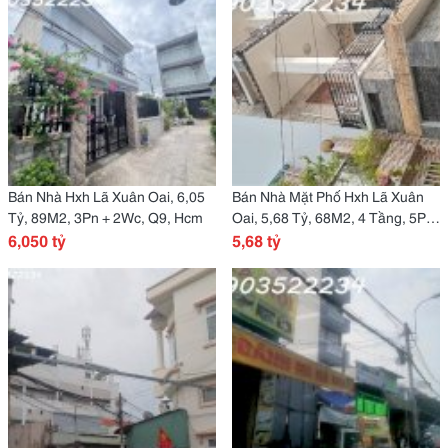
Bán Nhà Hxh Lã Xuân Oai, 6,05
Bán Nhà Mặt Phố Hxh Lã Xuân
Tỷ, 89M2, 3Pn + 2Wc, Q9, Hcm
Oai, 5,68 Tỷ, 68M2, 4 Tầng, 5Pn,
6,050 tỷ
4Wc
5,68 tỷ