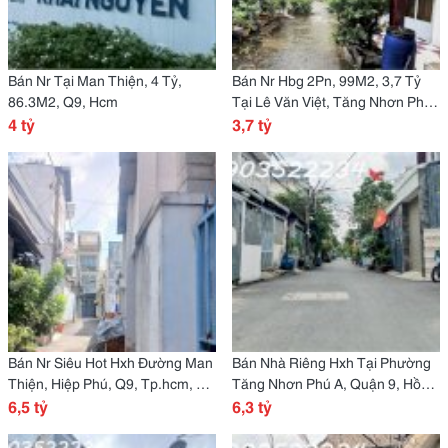
Bán Nr Tại Man Thiện, 4 Tỷ,
Bán Nr Hbg 2Pn, 99M2, 3,7 Tỷ
86.3M2, Q9, Hcm
Tại Lê Văn Việt, Tăng Nhơn Phú
4 tỷ
B, Q9, Hcm - Hàng Hot Chính
3,7 tỷ
Chủ
Bán Nr Siêu Hot Hxh Đường Man
Bán Nhà Riêng Hxh Tại Phường
Thiện, Hiệp Phú, Q9, Tp.hcm, 6,5
Tăng Nhơn Phú A, Quận 9, Hồ
Tỷ, 85M2
6,5 tỷ
Chí Minh, 6,3 Tỷ, 73,2 M2, 3T
6,3 tỷ