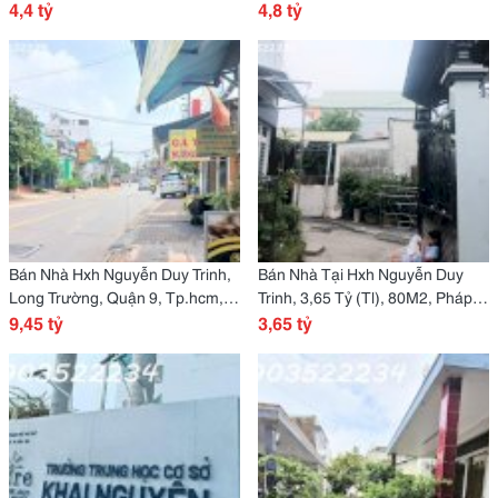
&#8211; Gần Vincom &Amp; Ga
4,4 tỷ
Tỷ- Nhà Góc 2 Mặt Thoáng
4,8 tỷ
Metro &#8211; Cho Thuê
&#8211; 4Pn &#8211; Thu Nhập
8Tr/Tháng
Thụ Động 10Tr/Tháng
Bán Nhà Hxh Nguyễn Duy Trinh,
Bán Nhà Tại Hxh Nguyễn Duy
Long Trường, Quận 9, Tp.hcm,
Trinh, 3,65 Tỷ (Tl), 80M2, Pháp
9,45 Tỷ, 200M2, 10 P.trọ
9,45 tỷ
Lý Đầy Đủ
3,65 tỷ