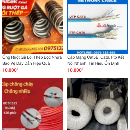
Ống Ruột Gà Lõi Thép Bọc Nhựa
Cáp Mạng Cat5E, Cat6, Ftp Kết
Bảo Vệ Dây Dẫn Hiệu Quả
Nối Nhanh, Tín Hiệu Ổn Định
₫
₫
10.000
10.000