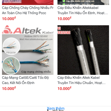
Cáp Chống Cháy Chống Nhiễu Fr
Cáp Điều Khiển Altekkabel
An Toàn Cho Hệ Thống Pccc
Truyền Tín Hiệu Ổn Định, Hoạt
₫
₫
10.000
Động Bền Bỉ
10.000
Cáp Mạng Cat5E/Cat6 Tốc Độ
Cáp Điều Khiển Altek Kabel
Cao, Kết Nối Ổn Định
Truyền Tín Hiệu Chuẩn, Hoạt
₫
₫
10.000
Động Ổn Định
10.000
Xem thêm
Hỗ trợ