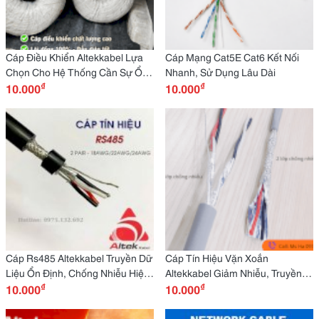
Cáp Điều Khiển Altekkabel Lựa
Cáp Mạng Cat5E Cat6 Kết Nối
Chọn Cho Hệ Thống Cần Sự Ổn
Nhanh, Sử Dụng Lâu Dài
₫
₫
Định Lâu Dài
10.000
10.000
Cáp Rs485 Altekkabel Truyền Dữ
Cáp Tín Hiệu Vặn Xoắn
Liệu Ổn Định, Chống Nhiễu Hiệu
Altekkabel Giảm Nhiễu, Truyền
₫
₫
Quả
10.000
Tín Hiệu Chính Xác
10.000