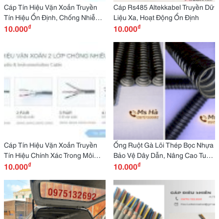
Cáp Tín Hiệu Vặn Xoắn Truyền
Cáp Rs485 Altekkabel Truyền Dữ
Tín Hiệu Ổn Định, Chống Nhiễu
Liệu Xa, Hoạt Động Ổn Định
₫
₫
Hiệu Quả
10.000
10.000
Cáp Tín Hiệu Vặn Xoắn Truyền
Ống Ruột Gà Lõi Thép Bọc Nhựa
Tín Hiệu Chính Xác Trong Môi
Bảo Vệ Dây Dẫn, Nâng Cao Tuổi
₫
₫
Trường Nhiều Nhiễu
10.000
Thọ Công Trình
10.000