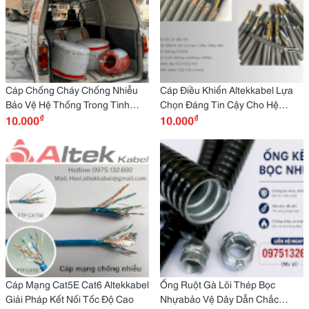
Cáp Chống Cháy Chống Nhiễu
Cáp Điều Khiển Altekkabel Lựa
Bảo Vệ Hệ Thống Trong Tình
Chọn Đáng Tin Cậy Cho Hệ
₫
₫
Huống Khẩn Cấp
10.000
Thống Điều Khiển Hiện Đại
10.000
Cáp Mạng Cat5E Cat6 Altekkabel
Ống Ruột Gà Lõi Thép Bọc
Giải Pháp Kết Nối Tốc Độ Cao
Nhựabảo Vệ Dây Dẫn Chắc