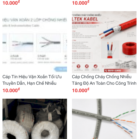
₫
₫
10.000
Chắn
10.000
Cáp Tín Hiệu Vặn Xoắn Tối Ưu
Cáp Chống Cháy Chống Nhiễu
Truyền Dẫn, Hạn Chế Nhiễu
Tăng Độ An Toàn Cho Công Trình
₫
₫
10.000
10.000