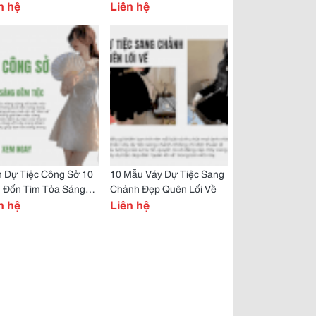
h Năng Động
n hệ
Dịp
Liên hệ
 Dự Tiệc Công Sở 10
10 Mẫu Váy Dự Tiệc Sang
 Đốn Tim Tỏa Sáng
Chảnh Đẹp Quên Lối Về
 Tiệc
n hệ
Liên hệ