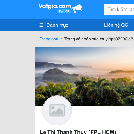
Danh mục
Liên hệ QC
Trang chủ
Trang cá nhân của thuylttps37293id
Le Thi Thanh Thuy (FPL HCM)