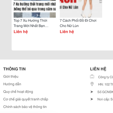
Top 7 Xu Hướng Thời
7 Cách Phối Đồ Đi Chơi
Trang Mới Nhất Bạn
Cho Nữ Lùn
Không Thể Bỏ Qua Trong
Liên hệ
Liên hệ
Năm Nay
THÔNG TIN
LIÊN HỆ
Giới thiệu
Công ty C
Hướng dẫn
HN: 102 T
➤
Quy chế hoạt động
Số GCNĐKD
➤
Cơ chế giải quyết tranh chấp
Nơi cấp: S
Chính sách bảo vệ thông tin