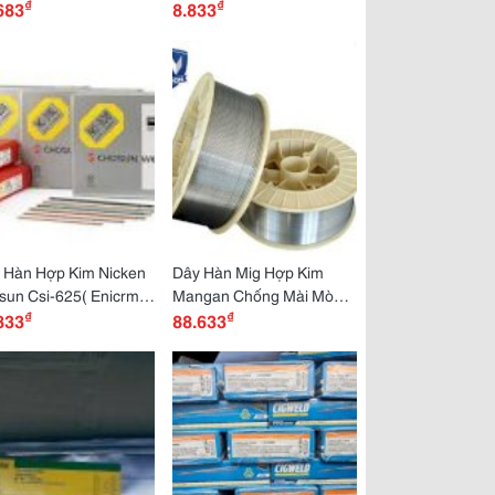
₫
₫
683
8.833
 Hàn Hợp Kim Nicken
Dây Hàn Mig Hợp Kim
sun Csi-625( Enicrmo-
Mangan Chống Mài Mòn
₫
₫
833
Cao D114
88.633