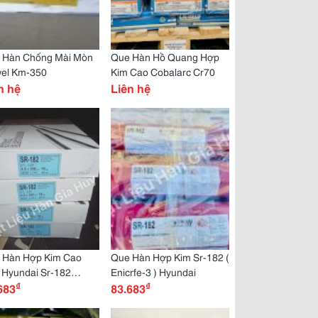
 Hàn Chống Mài Mòn
Que Hàn Hồ Quang Hợp
wel Km-350
Kim Cao Cobalarc Cr70
n hệ
Liên hệ
 Hàn Hợp Kim Cao
Que Hàn Hợp Kim Sr-182 (
 Hyundai Sr-182
Enicrfe-3 ) Hyundai
₫
₫
crfe-3)
683
83.683