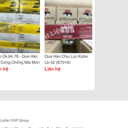
b Ok 84.78 - Que Hàn
Que Hàn Chịu Lực Kobe
 Cứng Chống Mài Mòn
Lb-52 (E7016)
n hệ
Liên hệ
ổ phần VNP Group