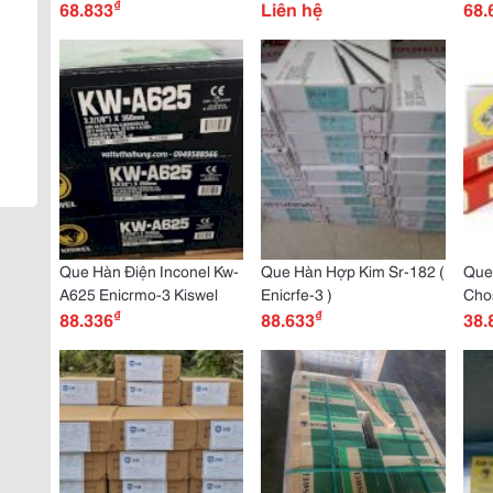
₫
68.833
3)
Liên hệ
68.
Que Hàn Điện Inconel Kw-
Que Hàn Hợp Kim Sr-182 (
Que
A625 Enicrmo-3 Kiswel
Enicrfe-3 )
Cho
₫
₫
88.336
88.633
3)
38.