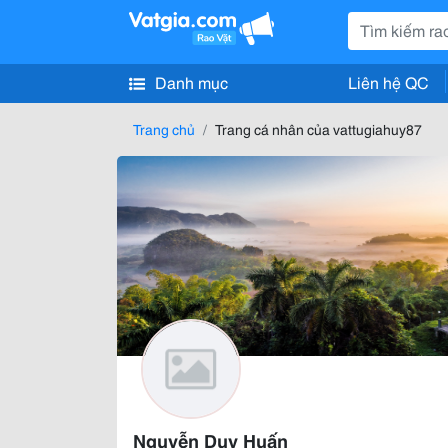
Danh mục
Liên hệ QC
Trang chủ
Trang cá nhân của vattugiahuy87
Nguyễn Duy Huấn