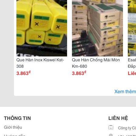
Que Hàn Inox Kiswel Kst-
Que Hàn Chống Mài Mòn
Esa
308
Km-680
Đắp
₫
₫
3.863
3.863
Liê
Xem thêm
THÔNG TIN
LIÊN HỆ
Giới thiệu
Công ty C