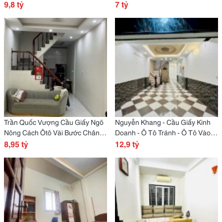
Vài Bước Ra Ô Tô Tránh.
9,8 tỷ
5 Tầng 7 Tỷ
7 tỷ
Trần Quốc Vượng Cầu Giấy Ngõ
Nguyễn Khang - Cầu Giấy Kinh
Nông Cách Ôtô Vài Bước Chân
Doanh - Ô Tô Tránh - Ô Tô Vào
40M2 8.95 Tỷ
8,95 tỷ
Nhà 42M2 5 Tầng 12,9 Tỷ
12,9 tỷ