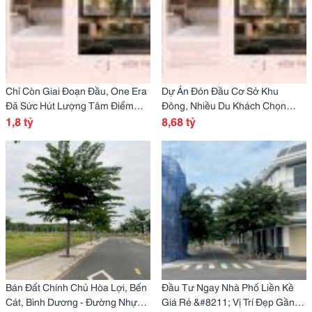
Chỉ Còn Giai Đoạn Đầu, One Era
Dự Án Đón Đầu Cơ Sở Khu
Đã Sức Hút Lượng Tâm Điểm
Đông, Nhiều Du Khách Chọn
Cực Lớn
1,8 tỷ
One Era Ngay Từ Trên Đầu
8,68 tỷ
Bán Đất Chính Chủ Hòa Lợi, Bến
Đầu Tư Ngay Nhà Phố Liền Kề
Cát, Bình Dương - Đường Nhựa
Giá Rẻ &#8211; Vị Trí Đẹp Gần