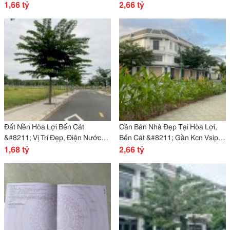
Rộng, Pháp Lý Chuẩn!
1,66 tỷ
Kcn Đông Nam Á!
2,66 tỷ
Đất Nền Hòa Lợi Bến Cát
Cần Bán Nhà Đẹp Tại Hòa Lợi,
&#8211; Vị Trí Đẹp, Điện Nước
Bến Cát &#8211; Gần Kcn Vsip 2,
Âm, Giá Đầu Tư Lý Tưởng!
1,68 tỷ
Thiết Kế Hiện Đại, Sổ Hồng
2,66 tỷ
Riêng!