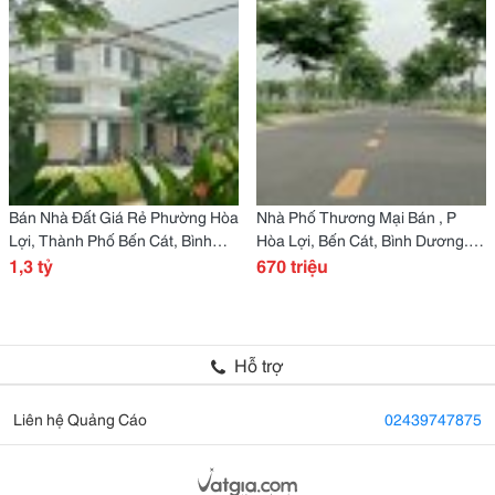
Bán Nhà Đất Giá Rẻ Phường Hòa
Nhà Phố Thương Mại Bán , P
Lợi, Thành Phố Bến Cát, Bình
Hòa Lợi, Bến Cát, Bình Dương.
Dương
1,3 tỷ
80M2 Mặt Dường 12M
670 triệu
Hỗ trợ
Liên hệ Quảng Cáo
02439747875