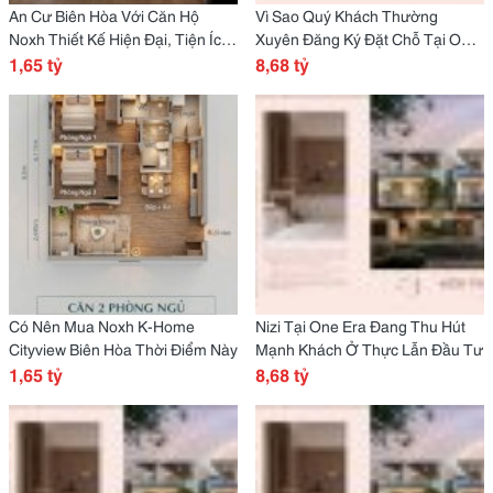
An Cư Biên Hòa Với Căn Hộ
Vì Sao Quý Khách Thường
Noxh Thiết Kế Hiện Đại, Tiện Ích
Xuyên Đăng Ký Đặt Chỗ Tại One
Đầy Đủ
1,65 tỷ
Era?
8,68 tỷ
Có Nên Mua Noxh K-Home
Nizi Tại One Era Đang Thu Hút
Cityview Biên Hòa Thời Điểm Này
Mạnh Khách Ở Thực Lẫn Đầu Tư
1,65 tỷ
8,68 tỷ