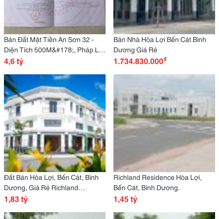
Bán Đất Mặt Tiền An Sơn 32 -
Bán Nhà Hòa Lợi Bến Cát Bình
Diện Tích 500M&#178;, Pháp Lý
Dương Giá Rẻ
₫
Chuẩn
4,6 tỷ
1.734.830.000
Đất Bán Hòa Lợi, Bến Cát, Bình
Richland Residence Hòa Lợi,
Dương, Giá Rẻ Richland
Bến Cát, Bình Dương.
Residence: Nơi Hòa Quyện Giữa
1,83 tỷ
1,45 tỷ
Hiện Đại Và Tinh Tế