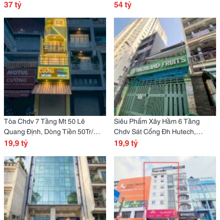
37 tỷ
1350M2 Sàn
54 tỷ
Tòa Chdv 7 Tầng Mt 50 Lê
Siêu Phẩm Xây Hầm 6 Tầng
Quang Định, Dòng Tiền 50Tr/
Chdv Sát Cổng Đh Hutech,
Tháng
19,9 tỷ
Nguyễn Gia Trí D2 Bình Thạnh
19,9 tỷ