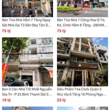
Bán Tòa Nhà Hầm 7 Tầng Ngay
Bán Tòa Nhà 7 Cộng Hòa Q Tb,
Sát Nhà Ga T3 Sân Bay Tân Sơn
Kd, Chdv Hầm 8 Tầng - 2800M2
Nhất
75 tỷ
Sàn
75 tỷ
Bán 2 Căn Nhà Tốt Nhất Nguyễn
Siêu Phẩm Tòa Chdv Quận 3
Gia Trí - P 25 Bình Thạnh Sát 3
Khu Vip 6 Tầng 16 Phòng Ngang
Trường Đh Lớn
19 tỷ
Lớn 6,5M
23 tỷ