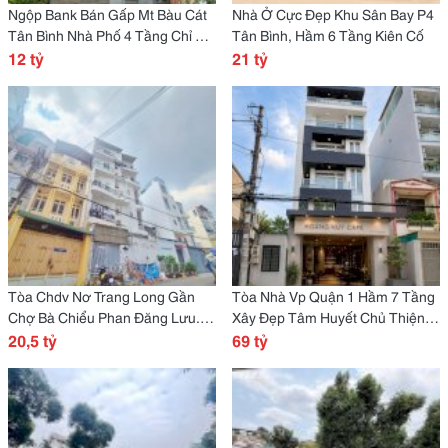
Ngộp Bank Bán Gấp Mt Bàu Cát
Nhà Ở Cực Đẹp Khu Sân Bay P4
Tân Bình Nhà Phố 4 Tầng Chỉ 12
Tân Bình, Hầm 6 Tầng Kiên Cố
Tỷ
12 tỷ
21 tỷ
Tòa Chdv Nơ Trang Long Gần
Tòa Nhà Vp Quận 1 Hầm 7 Tầng
Chợ Bà Chiểu Phan Đăng Lưu. 5
Xây Đẹp Tâm Huyết Chủ Thiện
Tầng 540M2 Sàn
20,5 tỷ
Chí Bán Giảm Lần 3
69 tỷ