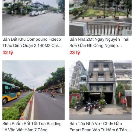
Bán Đất Khu Compound Fideco
Bán Nhà 2Mt Ngay Nguyễn Thái
Thảo Dien Quận 2 140M2 Chỉ
Sơn Gần Đh Công Nghiệp
300Tr/M2
42 tỷ
108M2 Đối Diện Công Viên
23 tỷ
Siêu Phẩm Rất Tốt Tòa Building
Bán Tòa Nhà Vp - Chdv Gần
Lê Văn Việt Hầm 7 Tầng
Emart Phan Văn Trị Hầm 6 Tầng