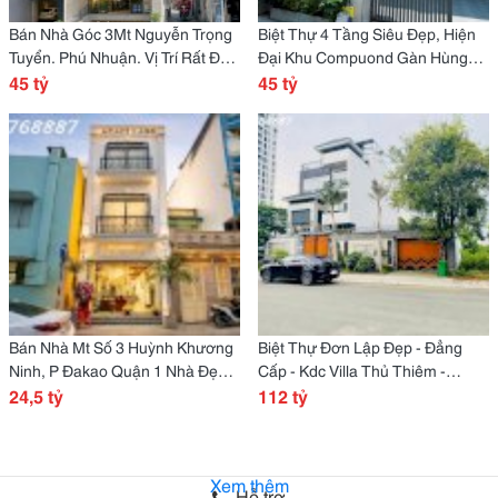
Bán Nhà Góc 3Mt Nguyễn Trọng
Biệt Thự 4 Tầng Siêu Đẹp, Hiện
Tuyển. Phú Nhuận. Vị Trí Rất Đẹp
Đại Khu Compuond Gàn Hùng
Giá Tốt.
45 tỷ
Vương Quận 5
45 tỷ
Bán Nhà Mt Số 3 Huỳnh Khương
Biệt Thự Đơn Lập Đẹp - Đẳng
Ninh, P Đakao Quận 1 Nhà Đẹp
Cấp - Kdc Villa Thủ Thiêm -
Giá Tốt
24,5 tỷ
Thạnh Mỹ Lợi Quận 2
112 tỷ
Xem thêm
Hỗ trợ