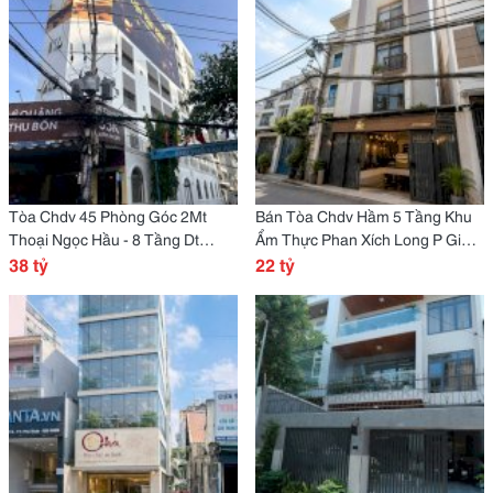
Tòa Chdv 45 Phòng Góc 2Mt
Bán Tòa Chdv Hầm 5 Tầng Khu
Thoại Ngọc Hầu - 8 Tầng Dt
Ẩm Thực Phan Xích Long P Gia
250Tr/ Tháng
38 tỷ
Định - Cn 142M2
22 tỷ