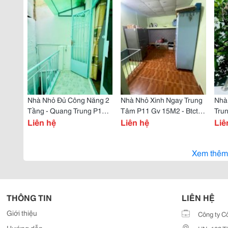
Nhà Nhỏ Đủ Công Năng 2
Nhà Nhỏ Xinh Ngay Trung
Nhà
Tầng - Quang Trung P11
Tâm P11 Gv 15M2 - Btct
Trun
Gv- 24M2 - Tặng Nội Thất
Liên hệ
2T - Mới Ở Ngay
Liên hệ
Mới 
Liê
Cơ Bản
Xem thêm
THÔNG TIN
LIÊN HỆ
Giới thiệu
Công ty C