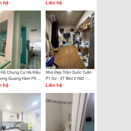
h Mặt Tiền 20M
n hệ
Riêng - Mới Ở Ngay
Liên hệ
 Hộ Chung Cư Hà Kiều
Nhà Đẹp Trần Quốc Tuấn
ương Quang Hàm P5
P1 Gv - 3T Btct 21M2 -
 45M2 - Mới Ở Ngay
n hệ
Cách Mặt Tiền Một Căn -
Liên hệ
Mới Ở Ngay