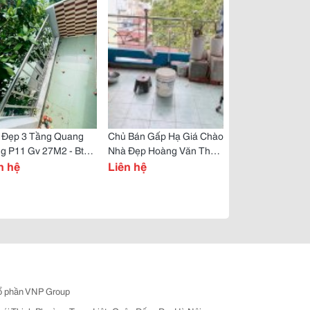
 Đẹp 3 Tầng Quang
Chủ Bán Gấp Hạ Giá Chào
g P11 Gv 27M2 - Btct -
Nhà Đẹp Hoàng Văn Thụ
Ở Ngay Chỉ 2.7 T.ỷ Tl
n hệ
P2 Tb - Btct 2T - 30M2-
Liên hệ
Mới Ở Ngay
ổ phần VNP Group