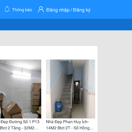
Đăng nhập / Đăng ký
Thông báo
 Đẹp Đường Số 1 P13
Nhà Đẹp Phan Huy Ích-
Btct 2 Tầng - 32M2
14M2 Btct 2T - Sổ Hồng