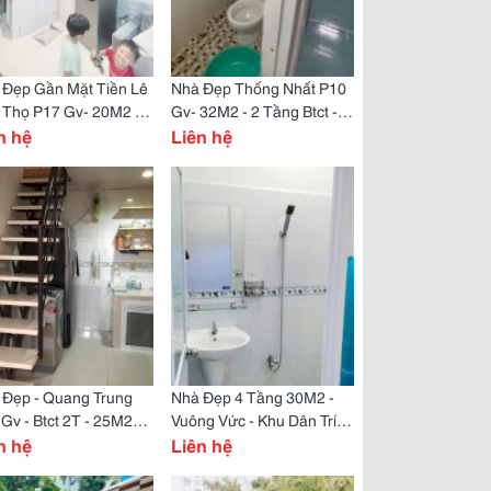
 Đẹp Gần Mặt Tiền Lê
Nhà Đẹp Thống Nhất P10
 Thọ P17 Gv- 20M2 - 2
Gv- 32M2 - 2 Tầng Btct -
 Btct- Mới Ở Ngay
n hệ
Ngang 5M- Mới Ở Ngay
Liên hệ
 Đẹp - Quang Trung
Nhà Đẹp 4 Tầng 30M2 -
Gv - Btct 2T - 25M2
Vuông Vức - Khu Dân Trí
 Đủ Công Năng - Mới
n hệ
Cao - Mới Ở Ngay
Liên hệ
gay