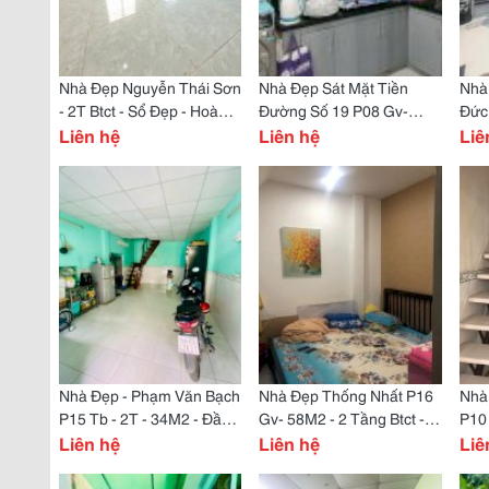
Nhà Đẹp Nguyễn Thái Sơn
Nhà Đẹp Sát Mặt Tiền
Nhà
- 2T Btct - Sổ Đẹp - Hoàn
Đường Số 19 P08 Gv-
Đức
Công Đủ - Mới Ở Ngay
Liên hệ
29M2 (4.2 X 7 M) - 2 Tầng
Liên hệ
Tầng
Liê
Btct - Mới Ở Ngay
Nhà Đẹp - Phạm Văn Bạch
Nhà Đẹp Thống Nhất P16
Nhà
P15 Tb - 2T - 34M2 - Đầy
Gv- 58M2 - 2 Tầng Btct -
P10 
Đủ Công Năng - Mới Ở
Liên hệ
3Pn - Ngang 4M
Liên hệ
Đầy
Liê
Ngay
Ở N