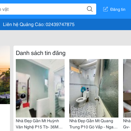
Đăng tin
Liên hệ Quảng Cáo: 02439747875
Danh sách tin đăng
Nhà Đẹp Gần Mt Huỳnh
Nhà Đẹp Gần Mt Quang
Nhà
Văn Nghệ P15 Tb- 36M2 -
Trung P10 Gò Vấp - Ngang
Gv- 