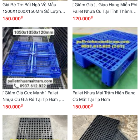
Giá Rẻ Tới Bất Ngờ Về Mẫu
[ Giảm Giá ] , Giao Hàng Miễn Phí
1200X1000X150Mm Số Lượng
Pallet Nhựa Cũ Tại Tỉnh Thành
₫
₫
Lớn Miễn Phí Giao Hàng Cho
150.000
Long An Liên Hệ Trực Tiếp :
120.000
Quý Khách Đây : 0937.612.822
0937.612.822 (24/7)
(24/7)
[ Giảm Giá Cực Mạnh ] Pallet
Pallet Nhựa Mai Trâm Hiện Đang
Nhựa Cũ Giá Rẻ Tại Tp Hcm ,
Có Mặt Tại Tp Hcm
₫
₫
Vận Chuyển Tận Nơi Liên Hệ
150.000
150.000
Trực Tiếp : 0937.612.822 (24/7)