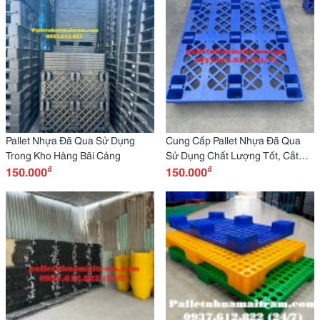
Pallet Nhựa Đã Qua Sử Dụng
Cung Cấp Pallet Nhựa Đã Qua
Trong Kho Hàng Bãi Cảng
Sử Dụng Chất Lượng Tốt, Cắt
₫
₫
150.000
Giảm Chi Phí Cho Doanh Nghiệp
150.000