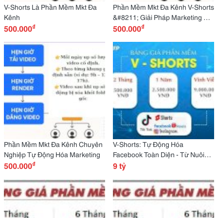
V-Shorts Là Phần Mềm Mkt Đa
Phần Mềm Mkt Đa Kênh V-Shorts
Kênh
&#8211; Giải Pháp Marketing Tự
₫
₫
500.000
Động
500.000
Phần Mềm Mkt Đa Kênh Chuyên
V-Shorts: Tự Động Hóa
Nghiệp Tự Động Hóa Marketing
Facebook Toàn Diện - Từ Nuôi
₫
500.000
Nick Đến Bán Hàng A-Z
9 tỷ