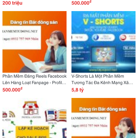
₫
Nay
200 triệu
Miễn Phí
500.000
Phần Mềm Đăng Reels Facebook
V-Shorts Là Một Phần Mềm
Lên Hàng Loạt Fanpage - Profile
Tương Tác Đa Kênh Mạng Xã
₫
Và Re-Up Video
500.000
Hội Như Tiktok, Youtube,
5,8 tỷ
Facebook, Rất Toàn Diện