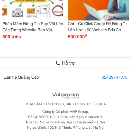
Phần Mềm Đăng Tin Rao Vặt Lên
Chỉ 1 Cú Click Chuột Để Đăng Tin
Các Trang Website Rao Vặt,
Lên Hơn 150 Website Bds Có
₫
Quảng Cáo Tổng Hợp
500 triệu
Khách Gọi Mỗi Ngày
500.000
Hỗ trợ
Liên hệ Quảng Cáo
02439747875
MUA SẮM HẠNH PHÚC, KINH DOANH HIỆU QUẢ
Công ty Cổ phần VNP Group.
Số GCNDT: 0102015284, cấp ngày 21/06/2012
Nơi cấp: Sở kế hoạch và đầu tư thành phố Hà Nội
Trụ sở chính: 102 Thái Thịnh, P. Trung Liệt, Hà Nội