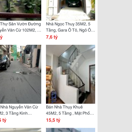
t Thự Sân Vườn Đường
Nhà Ngọc Thuỵ 35M2, 5
yễn Văn Cừ 102M2, 5
Tầng, Gara Ô Tô, Ngõ Ô
, Garage 3 Ô Tô,
tỷ
Tô Tránh , Gần Chợ Ngọc
7,6 tỷ
g Máy, Giếng Trời
Thuỵ, Giá Phải Chăng
 Nhà Nguyễn Văn Cừ
Bán Nhà Thụy Khuê
2, 3 Tầng Kinh
45M2, 5 Tầng , Mặt Phố
nh, Ngõ Ô Tô Thông
5 tỷ
Kinh Doanh Đa Ngành, Ô
15,5 tỷ
 Nhà, Mt Rộng,Nở Hậu
Tô Tránh, Nhà Đẹp Ở
 Dân Trí
Ngay