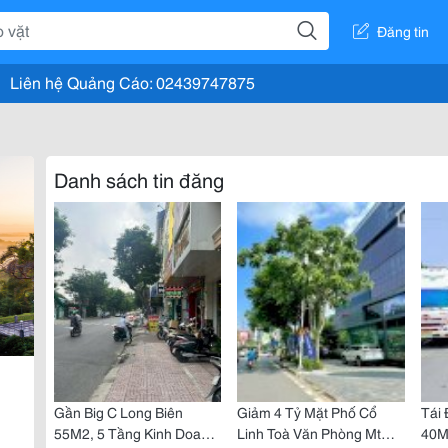
Đăng tin
Liên hệ Quảng Cáo: 02439747875
Danh sách tin đăng
Gần Big C Long Biên
Giảm 4 Tỷ Mặt Phố Cổ
Tái 
55M2, 5 Tầng Kinh Doanh
Linh Toà Văn Phòng Mt
40M