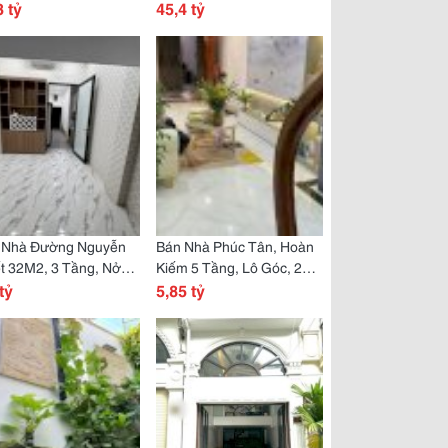
ge Ô Tô, Vỉa Hè Ô Tô
3 tỷ
185M2, 4 Tầng, Cây Xanh
45,4 tỷ
h Nhau Chỉ 1X Tỳ
Bóng Mát Quanh Năm Chỉ
4X Tỷ
 Nhà Đường Nguyễn
Bán Nhà Phúc Tân, Hoàn
t 32M2, 3 Tầng, Nở
Kiếm 5 Tầng, Lô Góc, 20M
, Ngõ Thông Rộng
tỷ
Ra Mặt Phố Ô Tô, Nhà
5,85 tỷ
áng
Đẹp Ở Tết