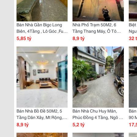
Bán Nhà Gần Bigc Long
Nhà Phố Trạm 50M2, 6
Biệ
Biên, 4Tầng , Lô Góc ,Full
Tầng Thang Máy, Ô Tô
Ngu
Nội Thất 56M2, Chỉ 5.85
5,85 tỷ
Vào Nhà , Gần Công Viên,
8,9 tỷ
Tầng
32 
Tỷ Thương Lượng
Full Nội Thất.
Than
Bán Nhà Bồ Đề 50M2, 5
Bán Nhà Chu Huy Mân,
Bán
Tầng Dân Xây, Mt Rộng,
Phúc Đồng 4 Tầng, Ngõ Ô
90 M
Ngõ Thông, 2 Mặt Ngõ,
8,9 tỷ
Tô, Giá Tốt, Khu Dân Trí
5,2 tỷ
Doa
17,
Nhà Đẹp Full Nội Thất
Vào
,Khu