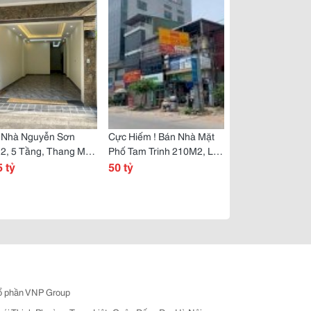
 Nhà Nguyễn Sơn
Cực Hiếm ! Bán Nhà Mặt
2, 5 Tầng, Thang Máy
Phố Tam Trinh 210M2, Lô
gõ Thông Ô Tô Vào
5 tỷ
Góc Hai Mặt Phố - Kinh
50 tỷ
,Thang Máy - Nội
Doanh Sầm Uất - Giá Đầu
 Hiện Đại.
Tư .
ổ phần VNP Group