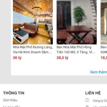
Nhà Mặt Phố Đường Láng,
Bán Nhà Mặt Phố Hồng
Bán
Vỉa Hè Kinh Doanh Sầm
Tiến 102 M2, 5 Tầng, Vỉa
50M
Uất, 2 Mặt Thoáng, Thang
36 tỷ
Hè Kinh Doanh, Chính Chủ
28,5 tỷ
, N
16,
Máy, Nội Thất Đẹp
Cần Bán Gấp - Bể Cả Koi
Nhà 
Thất
Xem thêm
THÔNG TIN
LIÊN HỆ
Giới thiệu
Công ty C